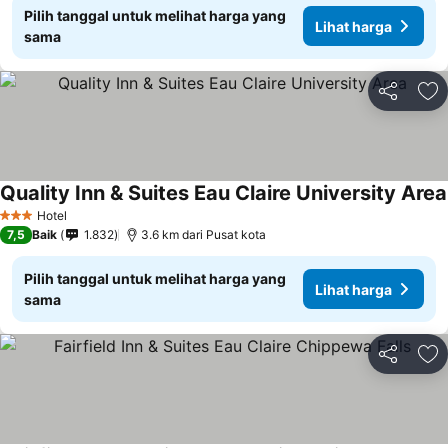
Pilih tanggal untuk melihat harga yang
Lihat harga
sama
Bagikan
Ta
Quality Inn & Suites Eau Claire University Area
Hotel
3 Bintang
7,5
Baik
1.832
3.6 km dari Pusat kota
Pilih tanggal untuk melihat harga yang
Lihat harga
sama
Bagikan
Ta