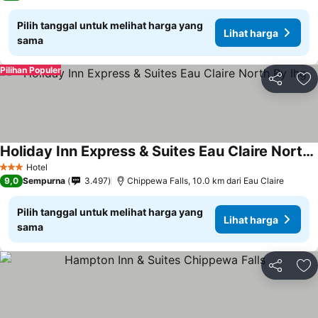
Pilih tanggal untuk melihat harga yang
Lihat harga
sama
Pilihan Populer
Bagikan
Ta
Holiday Inn Express & Suites Eau Claire North By Ihg
Hotel
3 Bintang
9,0
Sempurna
3.497
Chippewa Falls, 10.0 km dari Eau Claire
Pilih tanggal untuk melihat harga yang
Lihat harga
sama
Bagikan
Ta