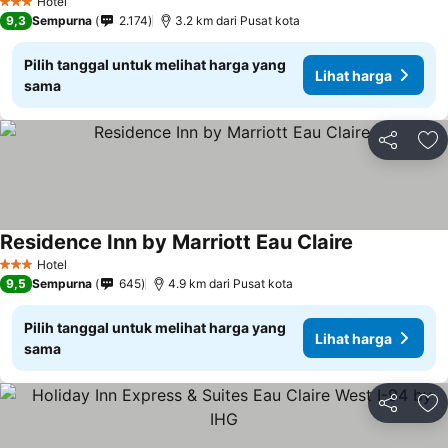
Hotel
3 Bintang
9,3
Sempurna
2.174
3.2 km dari Pusat kota
Pilih tanggal untuk melihat harga yang
Lihat harga
sama
Bagikan
Ta
Residence Inn by Marriott Eau Claire
Hotel
3 Bintang
9,5
Sempurna
645
4.9 km dari Pusat kota
Pilih tanggal untuk melihat harga yang
Lihat harga
sama
Bagikan
Ta