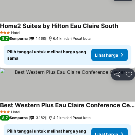
Home2 Suites by Hilton Eau Claire South
Hotel
3 Bintang
8,7
Sempurna
1.468
6.4 km dari Pusat kota
Pilih tanggal untuk melihat harga yang
Lihat harga
sama
Bagikan
Ta
Best Western Plus Eau Claire Conference Center
Hotel
3 Bintang
8,7
Sempurna
3.182
4.2 km dari Pusat kota
Pilih tanggal untuk melihat harga yang
Lihat harga