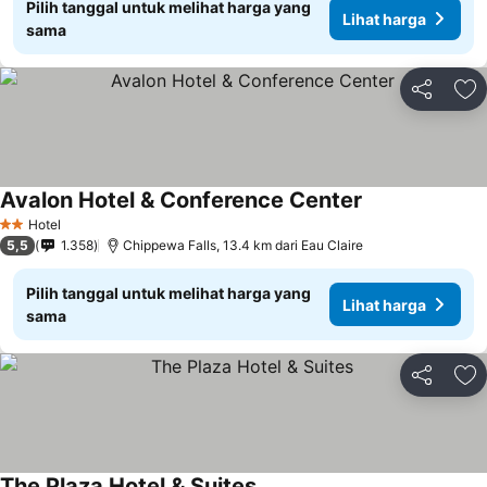
Pilih tanggal untuk melihat harga yang
Lihat harga
sama
Bagikan
Ta
Avalon Hotel & Conference Center
Hotel
2 Bintang
5,5
1.358
Chippewa Falls, 13.4 km dari Eau Claire
Pilih tanggal untuk melihat harga yang
Lihat harga
sama
Bagikan
Ta
The Plaza Hotel & Suites