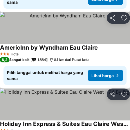
sama
Bagikan
Ta
AmericInn by Wyndham Eau Claire
Hotel
3 Bintang
8,2
Sangat baik
1.884
8.1 km dari Pusat kota
Pilih tanggal untuk melihat harga yang
Lihat harga
sama
Bagikan
Ta
Holiday Inn Express & Suites Eau Claire West I-94 By Ihg