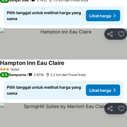
8,4
Sangat baik
2.742
7.0 km dari Pusat kota
Pilih tanggal untuk melihat harga yang
Lihat harga
sama
Bagikan
Ta
Hampton Inn Eau Claire
Hotel
3 Bintang
8,5
Sempurna
2.879
3.2 km dari Pusat kota
Pilih tanggal untuk melihat harga yang
Lihat harga
sama
Bagikan
Ta