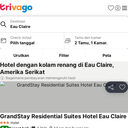
Favorit
Login
Me
Destinasi
Eau Claire
Check-in/out
Tamu dan kamar
Pilih tanggal
2 Tamu, 1 Kamar.
Urutkan
Filter
Peta
Hotel dengan kolam renang di Eau Claire,
Amerika Serikat
Bagaimana pembayaran memengaruhi hasil
Bagikan
Ta
GrandStay Residential Suites Hotel Eau Claire
Hotel
3 Bintang