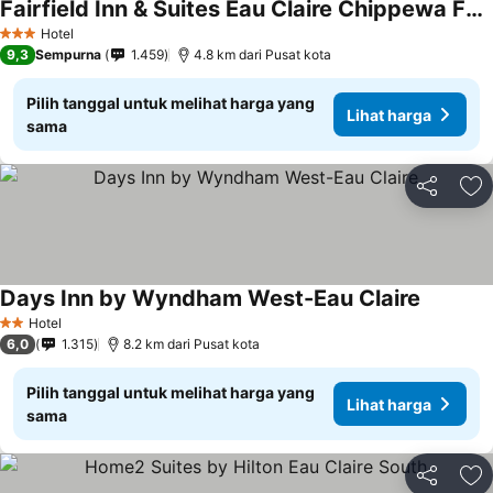
Fairfield Inn & Suites Eau Claire Chippewa Falls
Hotel
3 Bintang
9,3
Sempurna
1.459
4.8 km dari Pusat kota
Pilih tanggal untuk melihat harga yang
Lihat harga
sama
Bagikan
Ta
Days Inn by Wyndham West-Eau Claire
Hotel
2 Bintang
6,0
1.315
8.2 km dari Pusat kota
Pilih tanggal untuk melihat harga yang
Lihat harga
sama
Bagikan
Ta