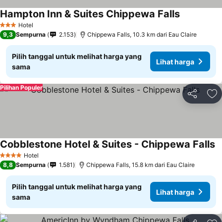
Hampton Inn & Suites Chippewa Falls
Hotel
3 Bintang
9,3
Sempurna
2.153
Chippewa Falls, 10.3 km dari Eau Claire
Pilih tanggal untuk melihat harga yang
Lihat harga
sama
Pilihan Populer
Bagikan
Ta
Cobblestone Hotel & Suites - Chippewa Falls
Hotel
4 Bintang
8,8
Sempurna
1.581
Chippewa Falls, 15.8 km dari Eau Claire
Pilih tanggal untuk melihat harga yang
Lihat harga
sama