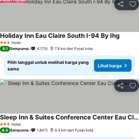
Pilihan Populer
Bagikan
Ta
Holiday Inn Eau Claire South I-94 By Ihg
Hotel
3 Bintang
9,1
Sempurna
4.175
7.8 km dari Pusat kota
Pilih tanggal untuk melihat harga yang
Lihat harga
sama
Bagikan
Ta
Sleep Inn & Suites Conference Center Eau Claire North
Hotel
3 Bintang
8,5
Sempurna
1.847
9.3 km dari Pusat kota