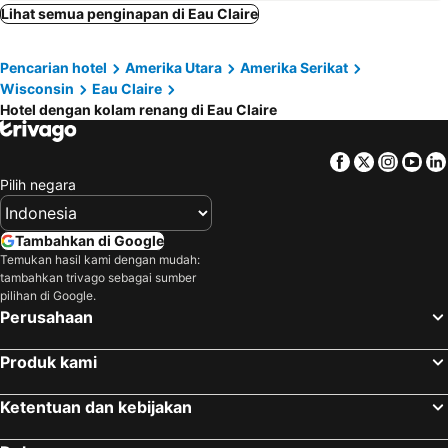
Lihat semua penginapan di Eau Claire
Pencarian hotel
Amerika Utara
Amerika Serikat
Wisconsin
Eau Claire
Hotel dengan kolam renang di Eau Claire
Facebook
Twitter
Insta
Yo
Pilih negara
Tambahkan di Google
Temukan hasil kami dengan mudah:
tambahkan trivago sebagai sumber
pilihan di Google.
Perusahaan
Produk kami
Ketentuan dan kebijakan