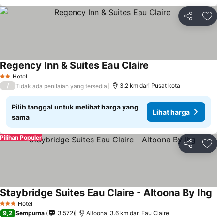
Bagikan
Ta
Regency Inn & Suites Eau Claire
Hotel
2 Bintang
/
3.2 km dari Pusat kota
Tidak ada penilaian yang tersedia
Pilih tanggal untuk melihat harga yang
Lihat harga
sama
Pilihan Populer
Bagikan
Ta
Staybridge Suites Eau Claire - Altoona By Ihg
Hotel
3 Bintang
9,2
Sempurna
3.572
Altoona, 3.6 km dari Eau Claire