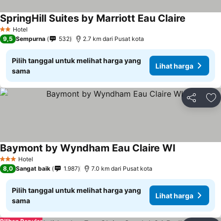
SpringHill Suites by Marriott Eau Claire
Hotel
2 Bintang
9,5
Sempurna
532
2.7 km dari Pusat kota
Pilih tanggal untuk melihat harga yang
Lihat harga
sama
Bagikan
Ta
Baymont by Wyndham Eau Claire WI
Hotel
3 Bintang
8,0
Sangat baik
1.987
7.0 km dari Pusat kota
Pilih tanggal untuk melihat harga yang
Lihat harga
sama