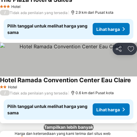
Hotel
3 Bintang
/
2.9 km dari Pusat kota
Tidak ada penilaian yang tersedia
Pilih tanggal untuk melihat harga yang
Lihat harga
sama
Bagikan
Ta
Hotel Ramada Convention Center Eau Claire
Hotel
2 Bintang
/
0.6 km dari Pusat kota
Tidak ada penilaian yang tersedia
Pilih tanggal untuk melihat harga yang
Lihat harga
sama
Tampilkan lebih banyak
Harga dan ketersediaan yang kami terima dari situs web