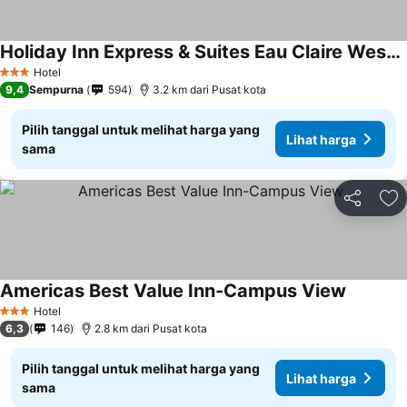
Holiday Inn Express & Suites Eau Claire West I-94 by IHG
Hotel
3 Bintang
9,4
Sempurna
594
3.2 km dari Pusat kota
Pilih tanggal untuk melihat harga yang
Lihat harga
sama
Bagikan
Ta
Americas Best Value Inn-Campus View
Hotel
3 Bintang
6,3
146
2.8 km dari Pusat kota
Pilih tanggal untuk melihat harga yang
Lihat harga
sama