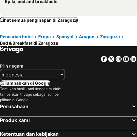
Épila, bed and breakfasts
Lihat semua penginapan di Zaragoza
Pencarian hotel
Eropa
Spanyol
Aragon
Zaragoza
Bed & Breakfast di Zaragoza
Facebook
Twitter
Insta
Yo
Pilih negara
Tambahkan di Google
Temukan hasil kami dengan mudah:
tambahkan trivago sebagai sumber
pilihan di Google.
Perusahaan
Produk kami
Ketentuan dan kebijakan