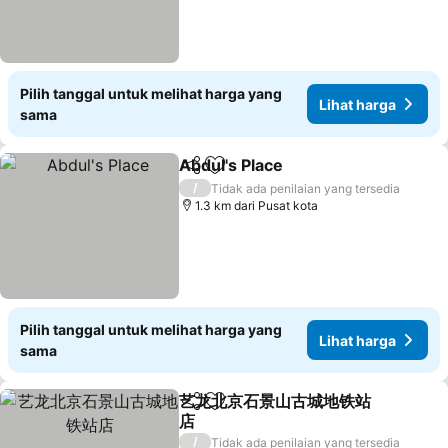
Pilih tanggal untuk melihat harga yang
Lihat harga
sama
Abdul's Place
Bagikan
Tambahkan ke favorit
Lihat harga
/
Tidak ada penilaian yang tersedia
1.3 km dari Pusat kota
Pilih tanggal untuk melihat harga yang
Lihat harga
sama
艺龙北京石景山古城地铁站
Bagikan
Tambahkan ke favorit
店
Lihat harga
/
Tidak ada penilaian yang tersedia