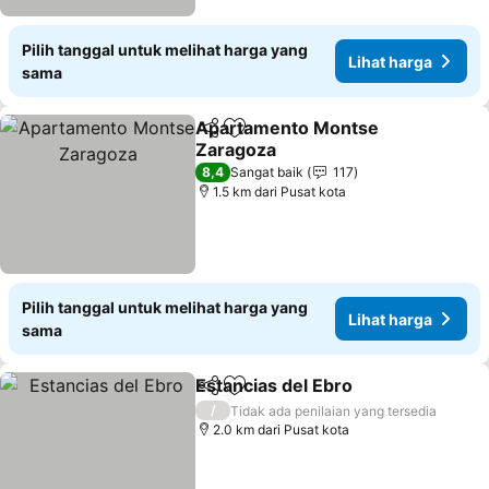
Pilih tanggal untuk melihat harga yang
Lihat harga
sama
Apartamento Montse
Bagikan
Tambahkan ke favorit
Zaragoza
Lihat harga
8,4
Sangat baik
117
1.5 km dari Pusat kota
Pilih tanggal untuk melihat harga yang
Lihat harga
sama
Estancias del Ebro
Bagikan
Tambahkan ke favorit
Lihat h
/
Tidak ada penilaian yang tersedia
2.0 km dari Pusat kota