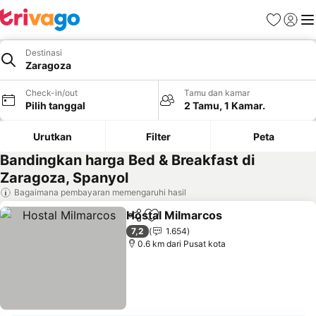
Favorit
Login
Me
Destinasi
Zaragoza
Check-in/out
Tamu dan kamar
Pilih tanggal
2 Tamu, 1 Kamar.
Urutkan
Filter
Peta
Bandingkan harga Bed & Breakfast di
Zaragoza, Spanyol
Bagaimana pembayaran memengaruhi hasil
Hostal Milmarcos
Bagikan
Tambahkan ke favorit
Lihat har
7,2
1.654
0.6 km dari Pusat kota