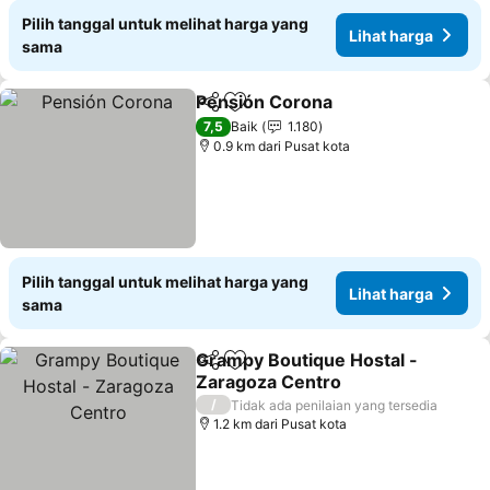
Pilih tanggal untuk melihat harga yang
Lihat harga
sama
Pensión Corona
Bagikan
Tambahkan ke favorit
Lihat harg
7,5
Baik
1.180
0.9 km dari Pusat kota
Pilih tanggal untuk melihat harga yang
Lihat harga
sama
Grampy Boutique Hostal -
Bagikan
Tambahkan ke favorit
Zaragoza Centro
Lihat harga
/
Tidak ada penilaian yang tersedia
1.2 km dari Pusat kota