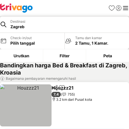
Favorit
Login
Me
Destinasi
Zagreb
Check-in/out
Tamu dan kamar
Pilih tanggal
2 Tamu, 1 Kamar.
Urutkan
Filter
Peta
Bandingkan harga Bed & Breakfast di Zagreb,
Kroasia
Bagaimana pembayaran memengaruhi hasil
Houzzz21
Bagikan
Tambahkan ke favorit
7,4
755
3.2 km dari Pusat kota