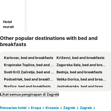
Hotel
murah
Other popular destinations with bed and
breakfasts
Karlovac, bed and breakfasts
Križevci, bed and breakfasts
Krapinske Toplice, bed and breakfasts
Zagorska Sela, bed and breakfasts
Sveti Križ Začretje, bed and breakfasts
Bednja, bed and breakfasts
Podcetrtek, bed and breakfasts
Velika Gorica, bed and breakfasts
Brežice, bed and breakfasts
Jastrebarsko, bed and breakfasts
Kostanjevica na Krki, bed and breakfasts
Bistrica ob Sotli, bed and breakfasts
Lihat semua penginapan di Zagreb
Donja Stubica, bed and breakfasts
Brdovec, bed and breakfasts
Pencarian hotel
Eropa
Kroasia
Zagreb
Zagreb
Hum na Sutli, bed and breakfasts
Ozalj, bed and breakfasts