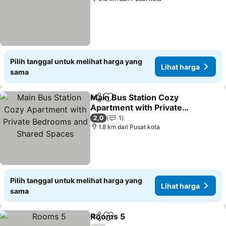
Pilih tanggal untuk melihat harga yang
Lihat harga
sama
Main Bus Station Cozy
Bagikan
Tambahkan ke favorit
Apartment with Private
Bedrooms and Shared
2,0
1
Spaces
1.8 km dari Pusat kota
Pilih tanggal untuk melihat harga yang
Lihat harga
sama
Rooms 5
Bagikan
Tambahkan ke favorit