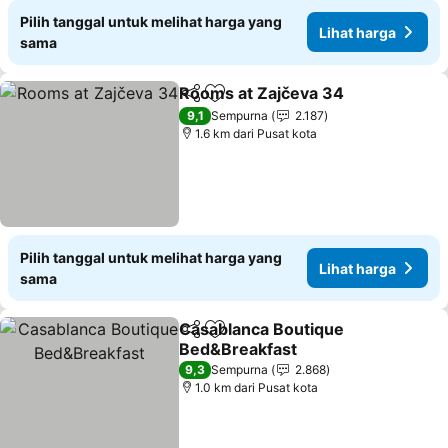
Pilih tanggal untuk melihat harga yang
Lihat harga
sama
Rooms at Zajčeva 34
Bagikan
Tambahkan ke favorit
9,1
Sempurna
2.187
1.6 km dari Pusat kota
Pilih tanggal untuk melihat harga yang
Lihat harga
sama
Casablanca Boutique
Bagikan
Tambahkan ke favorit
Bed&Breakfast
9,3
Sempurna
2.868
1.0 km dari Pusat kota