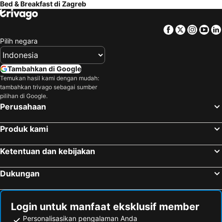
Bed & Breakfast di Zagreb
Bizeljsko, bed and breakfasts
Sisak, bed and breakfasts
Križ, bed and breakfasts
Facebook
Twitter
Insta
Yo
Pilih negara
Tambahkan di Google
Temukan hasil kami dengan mudah:
tambahkan trivago sebagai sumber
pilihan di Google.
Perusahaan
Produk kami
Ketentuan dan kebijakan
Dukungan
Login untuk manfaat eksklusif member
Personalisasikan pengalaman Anda