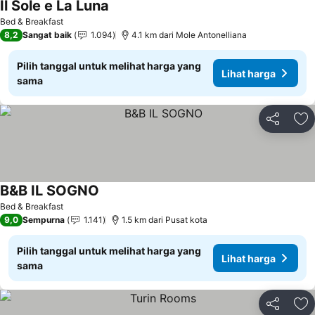
Il Sole e La Luna
Bed & Breakfast
8,2
Sangat baik
1.094
4.1 km dari Mole Antonelliana
Pilih tanggal untuk melihat harga yang
Lihat harga
sama
Bagikan
Ta
B&B IL SOGNO
Bed & Breakfast
9,0
Sempurna
1.141
1.5 km dari Pusat kota
Pilih tanggal untuk melihat harga yang
Lihat harga
sama
Bagikan
Ta