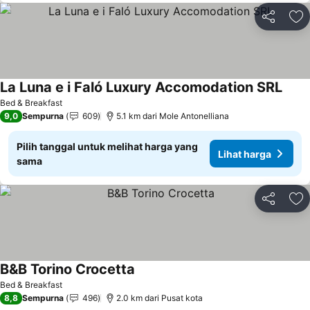
Bagikan
Ta
La Luna e i Faló Luxury Accomodation SRL
Bed & Breakfast
9,0
Sempurna
609
5.1 km dari Mole Antonelliana
Pilih tanggal untuk melihat harga yang
Lihat harga
sama
Bagikan
Ta
B&B Torino Crocetta
Bed & Breakfast
8,8
Sempurna
496
2.0 km dari Pusat kota