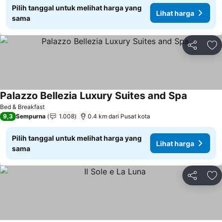
Pilih tanggal untuk melihat harga yang
Lihat harga
sama
Bagikan
Ta
Palazzo Bellezia Luxury Suites and Spa
Bed & Breakfast
9,3
Sempurna
1.008
0.4 km dari Pusat kota
Pilih tanggal untuk melihat harga yang
Lihat harga
sama
Bagikan
Ta