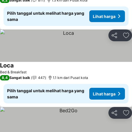
8,2
Sangat baik
811
1.5 km dari Pusat kota
Pilih tanggal untuk melihat harga yang
Lihat harga
sama
Bagikan
Ta
Loca
Bed & Breakfast
8,4
Sangat baik
447
1.1 km dari Pusat kota
Pilih tanggal untuk melihat harga yang
Lihat harga
sama
Bagikan
Ta