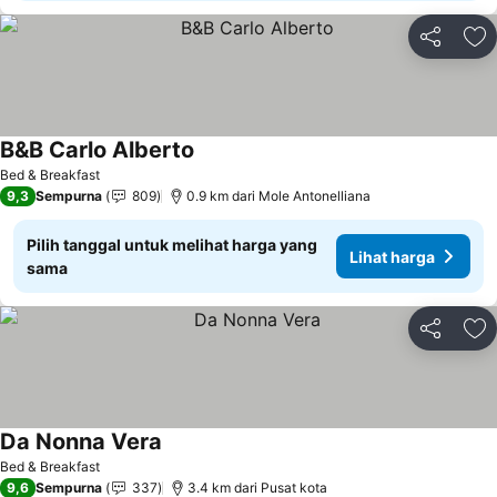
Bagikan
Ta
B&B Carlo Alberto
Bed & Breakfast
9,3
Sempurna
809
0.9 km dari Mole Antonelliana
Pilih tanggal untuk melihat harga yang
Lihat harga
sama
Bagikan
Ta
Da Nonna Vera
Bed & Breakfast
9,6
Sempurna
337
3.4 km dari Pusat kota