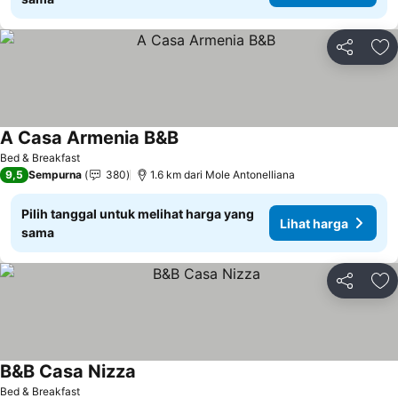
Bagikan
Ta
A Casa Armenia B&B
Bed & Breakfast
9,5
Sempurna
380
1.6 km dari Mole Antonelliana
Pilih tanggal untuk melihat harga yang
Lihat harga
sama
Bagikan
Ta
B&B Casa Nizza
Bed & Breakfast