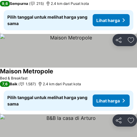
9,6
Sempurna
215
2.4 km dari Pusat kota
Pilih tanggal untuk melihat harga yang
Lihat harga
sama
Bagikan
Ta
Maison Metropole
Bed & Breakfast
7,6
Baik
1.587
2.4 km dari Pusat kota
Pilih tanggal untuk melihat harga yang
Lihat harga
sama
Bagikan
Ta