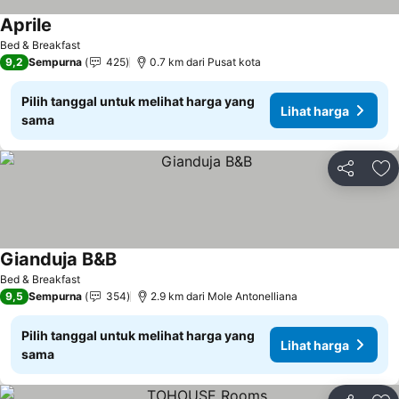
Aprile
Bed & Breakfast
9,2
Sempurna
425
0.7 km dari Pusat kota
Pilih tanggal untuk melihat harga yang
Lihat harga
sama
Bagikan
Ta
Gianduja B&B
Bed & Breakfast
9,5
Sempurna
354
2.9 km dari Mole Antonelliana
Pilih tanggal untuk melihat harga yang
Lihat harga
sama