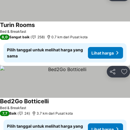
Turin Rooms
Bed & Breakfast
8,0
Sangat baik
258
0.7 km dari Pusat kota
Pilih tanggal untuk melihat harga yang
Lihat harga
sama
Bagikan
Ta
Bed2Go Botticelli
Bed & Breakfast
7,7
Baik
24
3.7 km dari Pusat kota
Pilih tanggal untuk melihat harga yang
Lihat harga