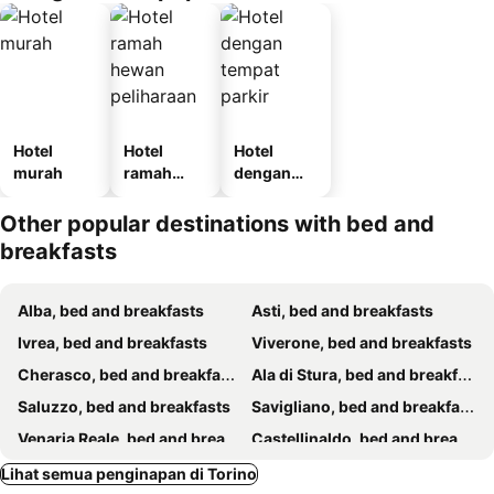
Hotel
Hotel
Hotel
murah
ramah
dengan
hewan
tempat
peliharaan
parkir
Other popular destinations with bed and
breakfasts
Alba, bed and breakfasts
Asti, bed and breakfasts
Ivrea, bed and breakfasts
Viverone, bed and breakfasts
Cherasco, bed and breakfasts
Ala di Stura, bed and breakfasts
Saluzzo, bed and breakfasts
Savigliano, bed and breakfasts
Venaria Reale, bed and breakfasts
Castellinaldo, bed and breakfasts
Cirie, bed and breakfasts
Cambiano, bed and breakfasts
Lihat semua penginapan di Torino