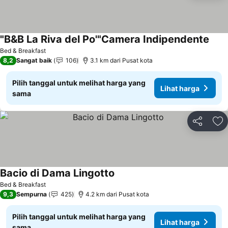
"B&B La Riva del Po'"Camera Indipendente
Bed & Breakfast
8,2
Sangat baik
106
3.1 km dari Pusat kota
Pilih tanggal untuk melihat harga yang
Lihat harga
sama
Bagikan
Ta
Bacio di Dama Lingotto
Bed & Breakfast
9,3
Sempurna
425
4.2 km dari Pusat kota
Pilih tanggal untuk melihat harga yang
Lihat harga
sama