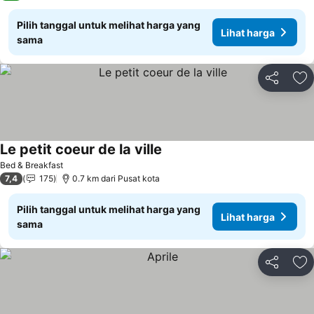
Pilih tanggal untuk melihat harga yang
Lihat harga
sama
Bagikan
Ta
Le petit coeur de la ville
Bed & Breakfast
7,4
175
0.7 km dari Pusat kota
Pilih tanggal untuk melihat harga yang
Lihat harga
sama
Bagikan
Ta