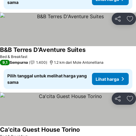
sama
Bagikan
Ta
B&B Terres D'Aventure Suites
Bed & Breakfast
9,1
Sempurna
1.400
1.2 km dari Mole Antonelliana
Pilih tanggal untuk melihat harga yang
Lihat harga
sama
Bagikan
Ta
Ca'cita Guest House Torino