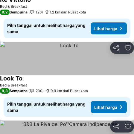
Bed & Breakfast
9,2
Sempurna
126
1.2 km dari Pusat kota
Pilih tanggal untuk melihat harga yang
Lihat harga
sama
Bagikan
Ta
Look To
Bed & Breakfast
9,3
Sempurna
230
0.9 km dari Pusat kota
Pilih tanggal untuk melihat harga yang
Lihat harga
sama
Bagikan
Ta