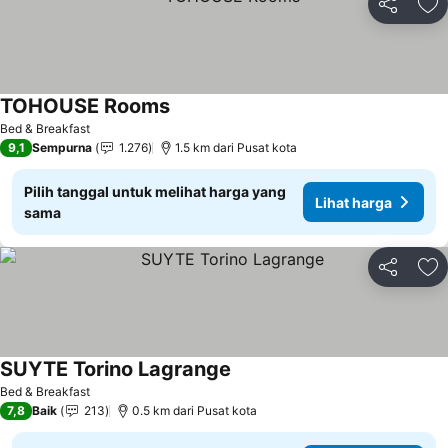
Bagikan
Ta
TOHOUSE Rooms
Bed & Breakfast
9,1
Sempurna
1.276
1.5 km dari Pusat kota
Pilih tanggal untuk melihat harga yang
Lihat harga
sama
Bagikan
Ta
SUYTE Torino Lagrange
Bed & Breakfast
7,8
Baik
213
0.5 km dari Pusat kota