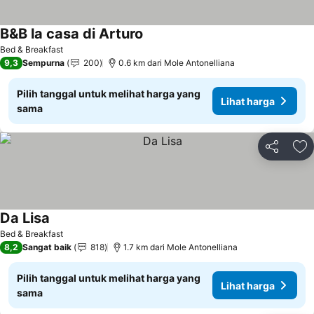
B&B la casa di Arturo
Bed & Breakfast
9,3
Sempurna
200
0.6 km dari Mole Antonelliana
Pilih tanggal untuk melihat harga yang
Lihat harga
sama
Bagikan
Ta
Da Lisa
Bed & Breakfast
8,2
Sangat baik
818
1.7 km dari Mole Antonelliana
Pilih tanggal untuk melihat harga yang
Lihat harga
sama