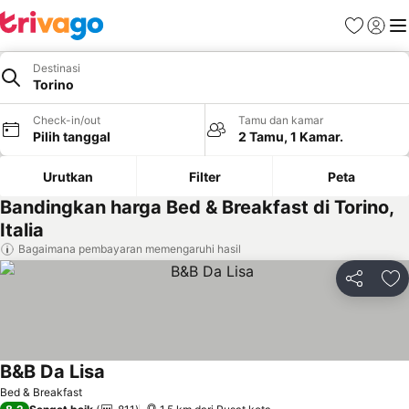
Favorit
Login
Me
Destinasi
Torino
Check-in/out
Tamu dan kamar
Pilih tanggal
2 Tamu, 1 Kamar.
Urutkan
Filter
Peta
Bandingkan harga Bed & Breakfast di Torino,
Italia
Bagaimana pembayaran memengaruhi hasil
Bagikan
Ta
B&B Da Lisa
Bed & Breakfast