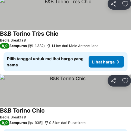
Bagikan
Ta
B&B Torino Très Chic
Bed & Breakfast
8,9
Sempurna
1.382
1.1 km dari Mole Antonelliana
Pilih tanggal untuk melihat harga yang
Lihat harga
sama
Bagikan
Ta
B&B Torino Chic
Bed & Breakfast
9,0
Sempurna
935
0.8 km dari Pusat kota