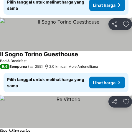
Pilih tanggal untuk melihat harga yang
Lihat harga
sama
Bagikan
Ta
Il Sogno Torino Guesthouse
Bed & Breakfast
9,6
Sempurna
255
2.0 km dari Mole Antonelliana
Pilih tanggal untuk melihat harga yang
Lihat harga
sama
Bagikan
Ta
Re Vittorio