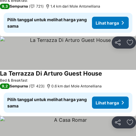
Bed & Breakfast
9,3
Sempurna
721
1.4 km dari Mole Antonelliana
Pilih tanggal untuk melihat harga yang
Lihat harga
sama
Bagikan
Ta
La Terrazza Di Arturo Guest House
Bed & Breakfast
9,2
Sempurna
423
0.6 km dari Mole Antonelliana
Pilih tanggal untuk melihat harga yang
Lihat harga
sama
Bagikan
Ta