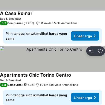
A Casa Romar
Bed & Breakfast
8,7
Sempurna
202
1.8 km dari Mole Antonelliana
Pilih tanggal untuk melihat harga yang
Lihat harga
sama
Bagikan
Ta
Apartments Chic Torino Centro
Bed & Breakfast
8,8
Sempurna
435
1.0 km dari Mole Antonelliana
Pilih tanggal untuk melihat harga yang
Lihat harga
sama