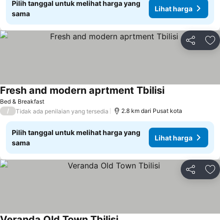
Pilih tanggal untuk melihat harga yang
Lihat harga
sama
Bagikan
Ta
Fresh and modern aprtment Tbilisi
Bed & Breakfast
/
2.8 km dari Pusat kota
Tidak ada penilaian yang tersedia
Pilih tanggal untuk melihat harga yang
Lihat harga
sama
Bagikan
Ta
Veranda Old Town Tbilisi