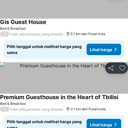
Gis Guest House
Bed & Breakfast
/
5.1 km dari Pusat kota
Tidak ada penilaian yang tersedia
Pilih tanggal untuk melihat harga yang
Lihat harga
sama
Bagikan
Ta
Premium Guesthouse in the Heart of Tbilisi
Bed & Breakfast
/
0.1 km dari Pusat kota
Tidak ada penilaian yang tersedia
Pilih tanggal untuk melihat harga yang
Lihat harga
sama