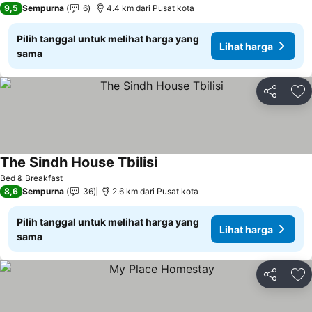
9,5
Sempurna
6
4.4 km dari Pusat kota
Pilih tanggal untuk melihat harga yang
Lihat harga
sama
Bagikan
Ta
The Sindh House Tbilisi
Bed & Breakfast
8,6
Sempurna
36
2.6 km dari Pusat kota
Pilih tanggal untuk melihat harga yang
Lihat harga
sama
Bagikan
Ta