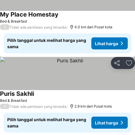
My Place Homestay
Bed & Breakfast
/
4.0 km dari Pusat kota
Tidak ada penilaian yang tersedia
Pilih tanggal untuk melihat harga yang
Lihat harga
sama
Bagikan
Ta
Puris Sakhli
Bed & Breakfast
/
2.9 km dari Pusat kota
Tidak ada penilaian yang tersedia
Pilih tanggal untuk melihat harga yang
Lihat harga
sama