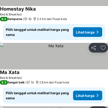
Homestay Nika
Bed & Breakfast
8,5
Sempurna
8
2.3 km dari Pusat kota
Pilih tanggal untuk melihat harga yang
Lihat harga
sama
Bagikan
Ta
Ma Xata
Bed & Breakfast
8,3
Sangat baik
5
2.8 km dari Pusat kota
Pilih tanggal untuk melihat harga yang
Lihat harga
sama