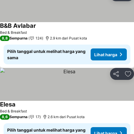
B&B Avlabar
Bed & Breakfast
8,8
Sempurna
124
2.9 km dari Pusat kota
Pilih tanggal untuk melihat harga yang
Lihat harga
sama
Bagikan
Ta
Elesa
Bed & Breakfast
8,6
Sempurna
17
2.6 km dari Pusat kota
Pilih tanggal untuk melihat harga yang
Lihat harga