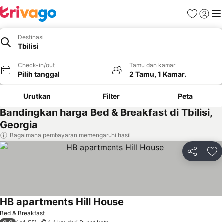
Favorit
Login
Me
Destinasi
Tbilisi
Check-in/out
Tamu dan kamar
Pilih tanggal
2 Tamu, 1 Kamar.
Urutkan
Filter
Peta
Bandingkan harga Bed & Breakfast di Tbilisi,
Georgia
Bagaimana pembayaran memengaruhi hasil
Bagikan
Ta
HB apartments Hill House
Bed & Breakfast