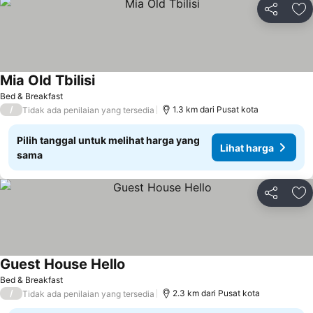
Bagikan
Ta
Mia Old Tbilisi
Bed & Breakfast
/
1.3 km dari Pusat kota
Tidak ada penilaian yang tersedia
Pilih tanggal untuk melihat harga yang
Lihat harga
sama
Bagikan
Ta
Guest House Hello
Bed & Breakfast
/
2.3 km dari Pusat kota
Tidak ada penilaian yang tersedia