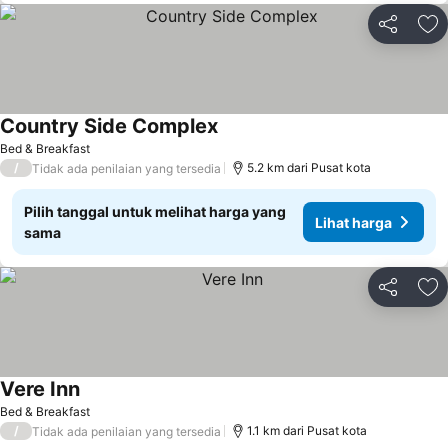
Bagikan
Ta
Country Side Complex
Bed & Breakfast
/
5.2 km dari Pusat kota
Tidak ada penilaian yang tersedia
Pilih tanggal untuk melihat harga yang
Lihat harga
sama
Bagikan
Ta
Vere Inn
Bed & Breakfast
/
1.1 km dari Pusat kota
Tidak ada penilaian yang tersedia