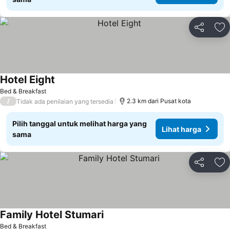
Bagikan
Ta
Hotel Eight
Bed & Breakfast
/
2.3 km dari Pusat kota
Tidak ada penilaian yang tersedia
Pilih tanggal untuk melihat harga yang
Lihat harga
sama
Bagikan
Ta
Family Hotel Stumari
Bed & Breakfast