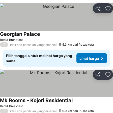
Bagikan
Ta
Georgian Palace
Bed & Breakfast
/
5.3 km dari Pusat kota
Tidak ada penilaian yang tersedia
Pilih tanggal untuk melihat harga yang
Lihat harga
sama
Bagikan
Ta
Mk Rooms - Kojori Residential
Bed & Breakfast
/
9.0 km dari Pusat kota
Tidak ada penilaian yang tersedia