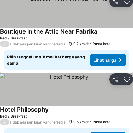
Bagikan
Ta
Boutique in the Attic Near Fabrika
Bed & Breakfast
/
0.7 km dari Pusat kota
Tidak ada penilaian yang tersedia
Pilih tanggal untuk melihat harga yang
Lihat harga
sama
Bagikan
Ta
Hotel Philosophy
Bed & Breakfast
/
0.6 km dari Pusat kota
Tidak ada penilaian yang tersedia