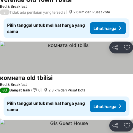
Bed & Breakfast
/
2.6 km dari Pusat kota
Tidak ada penilaian yang tersedia
Pilih tanggal untuk melihat harga yang
Lihat harga
sama
Bagikan
Ta
комната old tbilisi
Bed & Breakfast
8,1
Sangat baik
6
2.3 km dari Pusat kota
Pilih tanggal untuk melihat harga yang
Lihat harga
sama
Bagikan
Ta