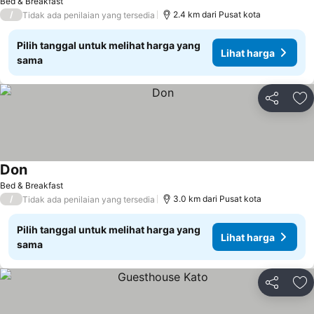
Bed & Breakfast
/
2.4 km dari Pusat kota
Tidak ada penilaian yang tersedia
Pilih tanggal untuk melihat harga yang
Lihat harga
sama
Bagikan
Ta
Don
Bed & Breakfast
/
3.0 km dari Pusat kota
Tidak ada penilaian yang tersedia
Pilih tanggal untuk melihat harga yang
Lihat harga
sama
Bagikan
Ta