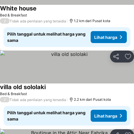
White house
Bed & Breakfast
/
1.2 km dari Pusat kota
Tidak ada penilaian yang tersedia
Pilih tanggal untuk melihat harga yang
Lihat harga
sama
Bagikan
Ta
villa old sololaki
Bed & Breakfast
/
2.2 km dari Pusat kota
Tidak ada penilaian yang tersedia
Pilih tanggal untuk melihat harga yang
Lihat harga
sama