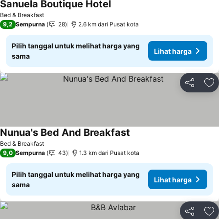
Sanuela Boutique Hotel
Bed & Breakfast
9,2
Sempurna
28
2.6 km dari Pusat kota
Pilih tanggal untuk melihat harga yang
Lihat harga
sama
Bagikan
Ta
Nunua's Bed And Breakfast
Bed & Breakfast
9,0
Sempurna
43
1.3 km dari Pusat kota
Pilih tanggal untuk melihat harga yang
Lihat harga
sama
Bagikan
Ta