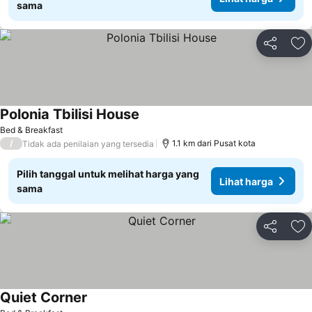
sama
Bagikan
Ta
Polonia Tbilisi House
Bed & Breakfast
/
1.1 km dari Pusat kota
Tidak ada penilaian yang tersedia
Pilih tanggal untuk melihat harga yang
Lihat harga
sama
Bagikan
Ta
Quiet Corner