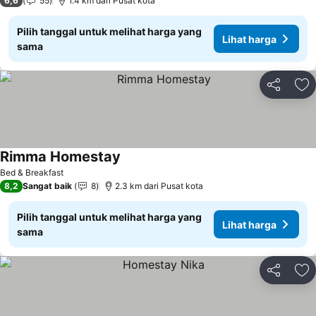
6,6
55
1.4 km dari Pusat kota
Pilih tanggal untuk melihat harga yang
Lihat harga
sama
Bagikan
Ta
Rimma Homestay
Bed & Breakfast
8,2
Sangat baik
8
2.3 km dari Pusat kota
Pilih tanggal untuk melihat harga yang
Lihat harga
sama
Bagikan
Ta