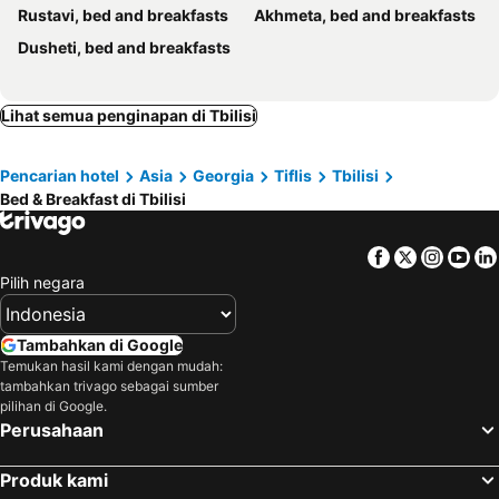
Rustavi, bed and breakfasts
Akhmeta, bed and breakfasts
Dusheti, bed and breakfasts
Lihat semua penginapan di Tbilisi
Pencarian hotel
Asia
Georgia
Tiflis
Tbilisi
Bed & Breakfast di Tbilisi
Facebook
Twitter
Insta
Yo
Pilih negara
Tambahkan di Google
Temukan hasil kami dengan mudah:
tambahkan trivago sebagai sumber
pilihan di Google.
Perusahaan
Produk kami