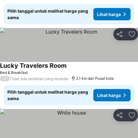
Pilih tanggal untuk melihat harga yang
Lihat harga
sama
Bagikan
Ta
Lucky Travelers Room
Bed & Breakfast
/
2.1 km dari Pusat kota
Tidak ada penilaian yang tersedia
Pilih tanggal untuk melihat harga yang
Lihat harga
sama
Bagikan
Ta