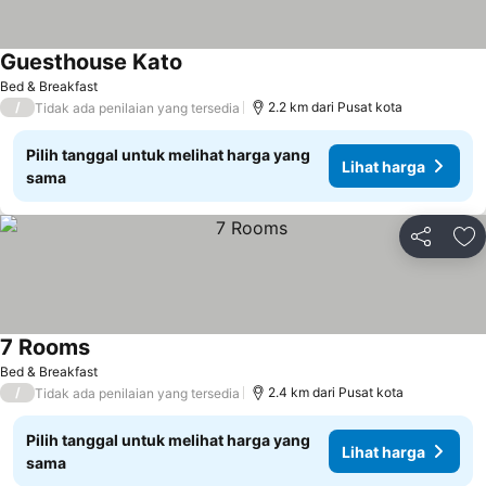
Guesthouse Kato
Bed & Breakfast
/
2.2 km dari Pusat kota
Tidak ada penilaian yang tersedia
Pilih tanggal untuk melihat harga yang
Lihat harga
sama
Bagikan
Ta
7 Rooms
Bed & Breakfast
/
2.4 km dari Pusat kota
Tidak ada penilaian yang tersedia
Pilih tanggal untuk melihat harga yang
Lihat harga
sama