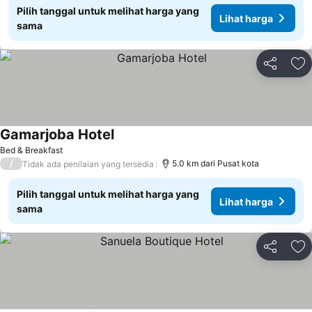
Pilih tanggal untuk melihat harga yang
Lihat harga
sama
Bagikan
Ta
Gamarjoba Hotel
Bed & Breakfast
/
5.0 km dari Pusat kota
Tidak ada penilaian yang tersedia
Pilih tanggal untuk melihat harga yang
Lihat harga
sama
Bagikan
Ta