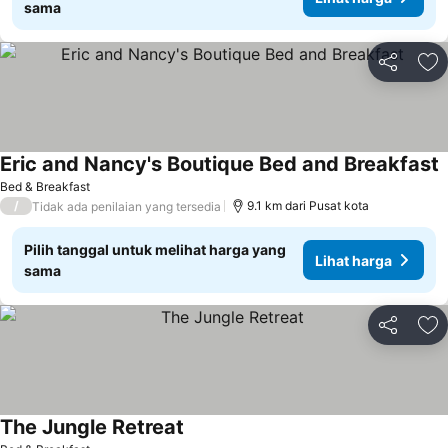
sama
Bagikan
Ta
Eric and Nancy's Boutique Bed and Breakfast
Bed & Breakfast
/
9.1 km dari Pusat kota
Tidak ada penilaian yang tersedia
Pilih tanggal untuk melihat harga yang
Lihat harga
sama
Bagikan
Ta
The Jungle Retreat