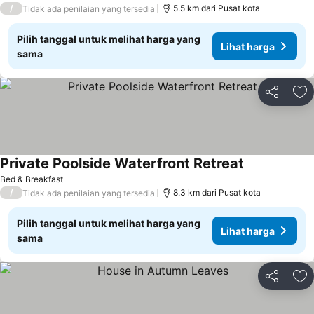
/
5.5 km dari Pusat kota
Tidak ada penilaian yang tersedia
Pilih tanggal untuk melihat harga yang
Lihat harga
sama
Bagikan
Ta
Private Poolside Waterfront Retreat
Bed & Breakfast
/
8.3 km dari Pusat kota
Tidak ada penilaian yang tersedia
Pilih tanggal untuk melihat harga yang
Lihat harga
sama
Bagikan
Ta