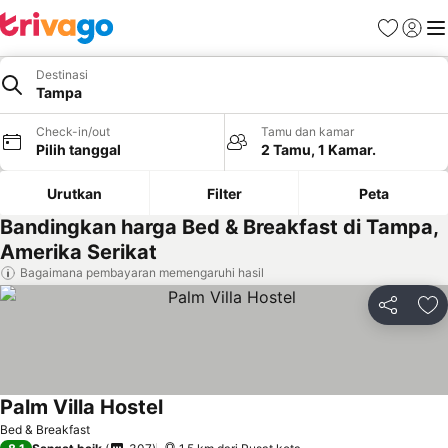
Favorit
Login
Me
Destinasi
Tampa
Check-in/out
Tamu dan kamar
Pilih tanggal
2 Tamu, 1 Kamar.
Urutkan
Filter
Peta
Bandingkan harga Bed & Breakfast di Tampa,
Amerika Serikat
Bagaimana pembayaran memengaruhi hasil
Bagikan
Ta
Palm Villa Hostel
Bed & Breakfast