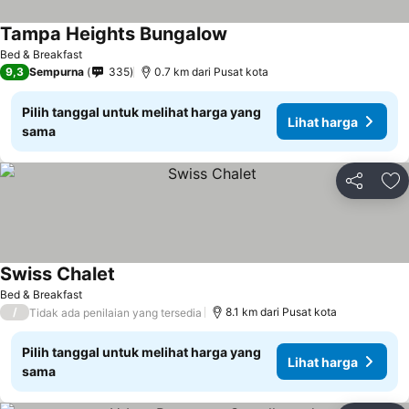
Tampa Heights Bungalow
Bed & Breakfast
9,3
Sempurna
335
0.7 km dari Pusat kota
Pilih tanggal untuk melihat harga yang
Lihat harga
sama
Bagikan
Ta
Swiss Chalet
Bed & Breakfast
/
8.1 km dari Pusat kota
Tidak ada penilaian yang tersedia
Pilih tanggal untuk melihat harga yang
Lihat harga
sama