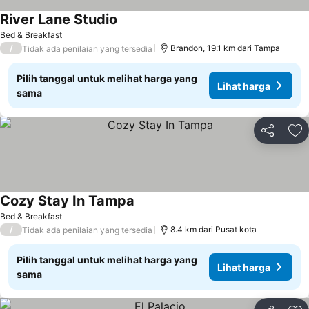
River Lane Studio
Bed & Breakfast
/
Brandon, 19.1 km dari Tampa
Tidak ada penilaian yang tersedia
Pilih tanggal untuk melihat harga yang
Lihat harga
sama
Bagikan
Ta
Cozy Stay In Tampa
Bed & Breakfast
/
8.4 km dari Pusat kota
Tidak ada penilaian yang tersedia
Pilih tanggal untuk melihat harga yang
Lihat harga
sama