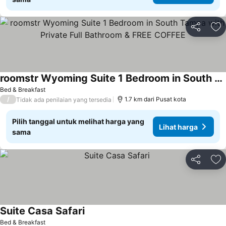
Bagikan
Ta
roomstr Wyoming Suite 1 Bedroom in South Tampa with Private Full Bathroom & FREE COFFEE
Bed & Breakfast
/
1.7 km dari Pusat kota
Tidak ada penilaian yang tersedia
Pilih tanggal untuk melihat harga yang
Lihat harga
sama
Bagikan
Ta
Suite Casa Safari
Bed & Breakfast