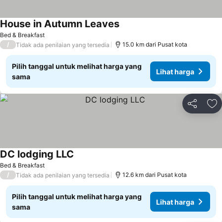
House in Autumn Leaves
Bed & Breakfast
/
15.0 km dari Pusat kota
Tidak ada penilaian yang tersedia
Pilih tanggal untuk melihat harga yang
Lihat harga
sama
Bagikan
Ta
DC lodging LLC
Bed & Breakfast
/
12.6 km dari Pusat kota
Tidak ada penilaian yang tersedia
Pilih tanggal untuk melihat harga yang
Lihat harga
sama