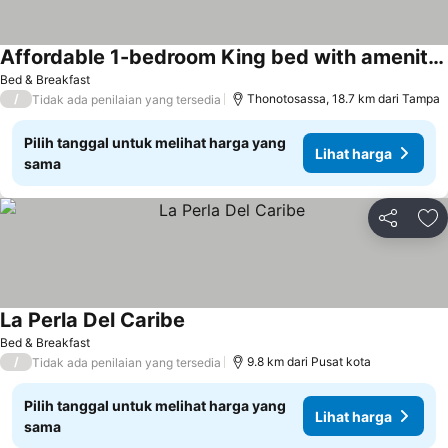
Affordable 1-bedroom King bed with amenity access in Thonotosassa
Bed & Breakfast
/
Thonotosassa, 18.7 km dari Tampa
Tidak ada penilaian yang tersedia
Pilih tanggal untuk melihat harga yang
Lihat harga
sama
Bagikan
Ta
La Perla Del Caribe
Bed & Breakfast
/
9.8 km dari Pusat kota
Tidak ada penilaian yang tersedia
Pilih tanggal untuk melihat harga yang
Lihat harga
sama