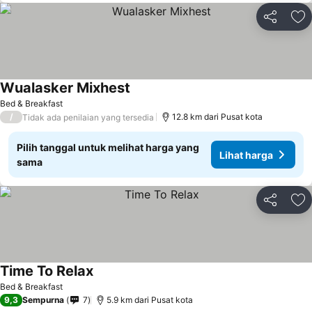
Bagikan
Ta
Wualasker Mixhest
Bed & Breakfast
/
12.8 km dari Pusat kota
Tidak ada penilaian yang tersedia
Pilih tanggal untuk melihat harga yang
Lihat harga
sama
Bagikan
Ta
Time To Relax
Bed & Breakfast
9,3
Sempurna
7
5.9 km dari Pusat kota