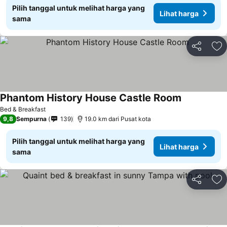
Pilih tanggal untuk melihat harga yang
Lihat harga
sama
Bagikan
Ta
Phantom History House Castle Room
Bed & Breakfast
9,8
Sempurna
139
19.0 km dari Pusat kota
Pilih tanggal untuk melihat harga yang
Lihat harga
sama
Bagikan
Ta