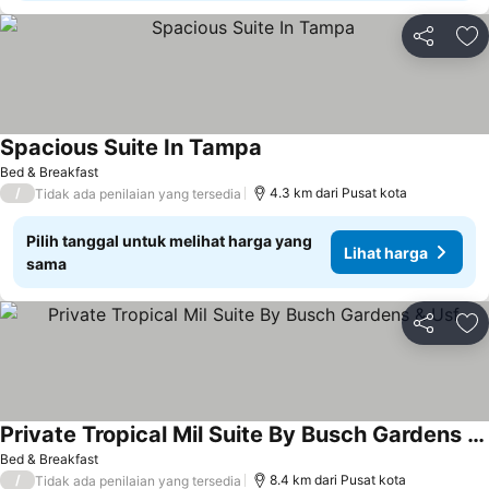
Bagikan
Ta
Spacious Suite In Tampa
Bed & Breakfast
/
4.3 km dari Pusat kota
Tidak ada penilaian yang tersedia
Pilih tanggal untuk melihat harga yang
Lihat harga
sama
Bagikan
Ta
Private Tropical Mil Suite By Busch Gardens & Usf
Bed & Breakfast
/
8.4 km dari Pusat kota
Tidak ada penilaian yang tersedia