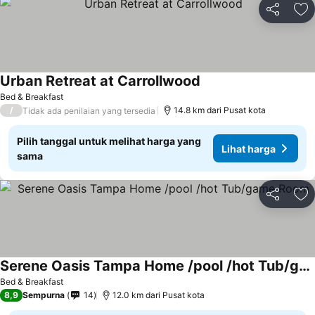
Bagikan
Ta
Urban Retreat at Carrollwood
Bed & Breakfast
/
14.8 km dari Pusat kota
Tidak ada penilaian yang tersedia
Pilih tanggal untuk melihat harga yang
Lihat harga
sama
Bagikan
Ta
Serene Oasis Tampa Home /pool /hot Tub/game Room
Bed & Breakfast
8,9
Sempurna
14
12.0 km dari Pusat kota