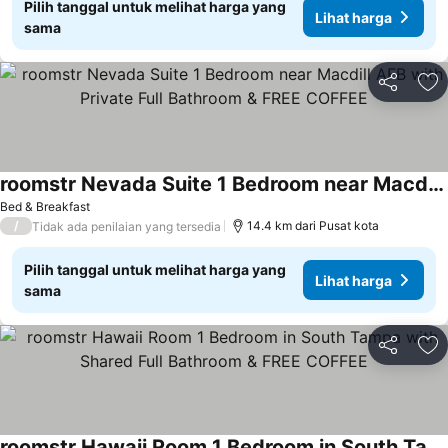
Pilih tanggal untuk melihat harga yang
Lihat harga
sama
Bagikan
Ta
roomstr Nevada Suite 1 Bedroom near Macdill AFB with Private Full Bathroom & FREE COFFEE
Bed & Breakfast
/
14.4 km dari Pusat kota
Tidak ada penilaian yang tersedia
Pilih tanggal untuk melihat harga yang
Lihat harga
sama
Bagikan
Ta
roomstr Hawaii Room 1 Bedroom in South Tampa with Shared Full Bathroom & FREE COFFEE