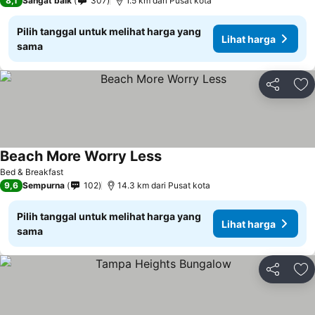
8,1
Sangat baik
307
1.5 km dari Pusat kota
Pilih tanggal untuk melihat harga yang
Lihat harga
sama
Bagikan
Ta
Beach More Worry Less
Bed & Breakfast
9,6
Sempurna
102
14.3 km dari Pusat kota
Pilih tanggal untuk melihat harga yang
Lihat harga
sama
Bagikan
Ta