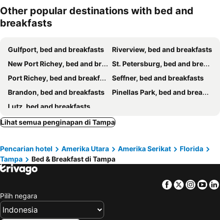
Other popular destinations with bed and
breakfasts
Gulfport, bed and breakfasts
Riverview, bed and breakfasts
New Port Richey, bed and breakfasts
St. Petersburg, bed and breakfasts
Port Richey, bed and breakfasts
Seffner, bed and breakfasts
Brandon, bed and breakfasts
Pinellas Park, bed and breakfasts
Lutz, bed and breakfasts
Lihat semua penginapan di Tampa
Pencarian hotel
Amerika Utara
Amerika Serikat
Florida
Tampa
Bed & Breakfast di Tampa
Facebook
Twitter
Insta
Yo
Pilih negara