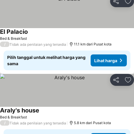
Bagikan
Ta
El Palacio
Bed & Breakfast
/
11.1 km dari Pusat kota
Tidak ada penilaian yang tersedia
Pilih tanggal untuk melihat harga yang
Lihat harga
sama
Bagikan
Ta
Araly's house
Bed & Breakfast
/
5.8 km dari Pusat kota
Tidak ada penilaian yang tersedia