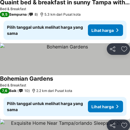
Quaint bed & breakfast in sunny Tampa with pool
Bed & Breakfast
9,5
Sempurna
8
5.3 km dari Pusat kota
Pilih tanggal untuk melihat harga yang
Lihat harga
sama
Bagikan
Ta
Bohemian Gardens
Bed & Breakfast
7,6
Baik
10
2.2 km dari Pusat kota
Pilih tanggal untuk melihat harga yang
Lihat harga
sama
Bagikan
Ta