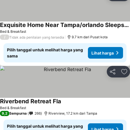
Exquisite Home Near Tampa/orlando Sleeps 14-20.
Bed & Breakfast
/
9.7 km dari Pusat kota
Tidak ada penilaian yang tersedia
Pilih tanggal untuk melihat harga yang
Lihat harga
sama
Bagikan
Ta
Riverbend Retreat Fla
Bed & Breakfast
9,2
Sempurna
266
Riverview, 17.2 km dari Tampa
Pilih tanggal untuk melihat harga yang
Lihat harga