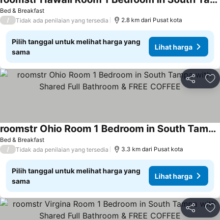
Bed & Breakfast
/
2.8 km dari Pusat kota
Tidak ada penilaian yang tersedia
Pilih tanggal untuk melihat harga yang
Lihat harga
sama
Bagikan
Ta
roomstr Ohio Room 1 Bedroom in South Tampa with Shared Full Bathroom & FREE COFFEE
Bed & Breakfast
/
3.3 km dari Pusat kota
Tidak ada penilaian yang tersedia
Pilih tanggal untuk melihat harga yang
Lihat harga
sama
Bagikan
Ta