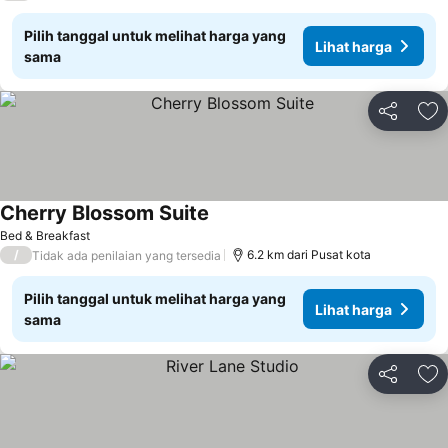
Pilih tanggal untuk melihat harga yang
Lihat harga
sama
Bagikan
Ta
Cherry Blossom Suite
Bed & Breakfast
/
6.2 km dari Pusat kota
Tidak ada penilaian yang tersedia
Pilih tanggal untuk melihat harga yang
Lihat harga
sama
Bagikan
Ta