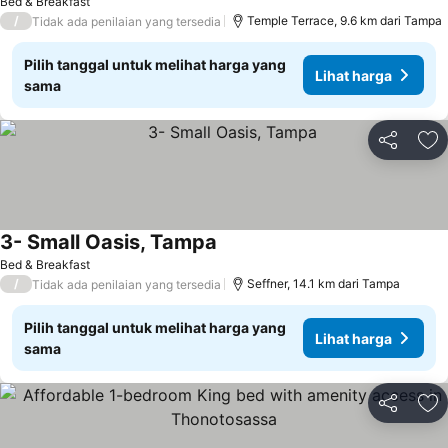
Bed & Breakfast
/
Temple Terrace, 9.6 km dari Tampa
Tidak ada penilaian yang tersedia
Pilih tanggal untuk melihat harga yang
Lihat harga
sama
Bagikan
Ta
3- Small Oasis, Tampa
Bed & Breakfast
/
Seffner, 14.1 km dari Tampa
Tidak ada penilaian yang tersedia
Pilih tanggal untuk melihat harga yang
Lihat harga
sama
Bagikan
Ta