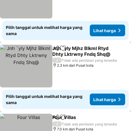
Pilih tanggal untuk melihat harga yang
Lihat harga
sama
Jnh `yly Mjhz Blkml Rtyd
Bagikan
Tambahkan ke favorit
Dhty Lktrwny Fndq Shq@
Lihat harga
/
Tidak ada penilaian yang tersedia
2.3 km dari Pusat kota
Pilih tanggal untuk melihat harga yang
Lihat harga
sama
Four Villas
Bagikan
Tambahkan ke favorit
Lihat harga
/
Tidak ada penilaian yang tersedia
7.0 km dari Pusat kota