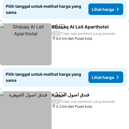
Pilih tanggal untuk melihat harga yang
Lihat harga
sama
Ghasaq Al Leil Aparthotel
Bagikan
Tambahkan ke favorit
L
/
Tidak ada penilaian yang tersedia
6.0 km dari Pusat kota
Pilih tanggal untuk melihat harga yang
Lihat harga
sama
فندق اصول الجوهرة
Bagikan
Tambahkan ke favorit
Lihat har
/
Tidak ada penilaian yang tersedia
0.2 km dari Pusat kota