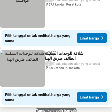
Tidak ada penilaian yang tersedia
27.7 km dari Pusat kota
Pilih tanggal untuk melihat harga yang
Lihat harga
sama
سُلافة للوحدات السكنية
Bagikan
Tambahkan ke favorit
الطائف طريق الهدا
Lihat harga
/
Tidak ada penilaian yang tersedia
5.9 km dari Pusat kota
Pilih tanggal untuk melihat harga yang
Lihat harga
sama
Tampilkan lebih banyak