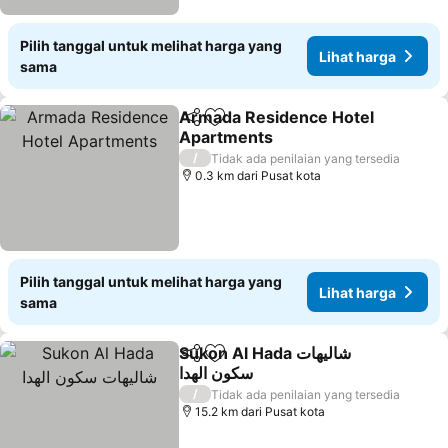
Pilih tanggal untuk melihat harga yang
Lihat harga
sama
Armada Residence Hotel
Bagikan
Tambahkan ke favorit
Apartments
Lihat harga
/
Tidak ada penilaian yang tersedia
0.3 km dari Pusat kota
Pilih tanggal untuk melihat harga yang
Lihat harga
sama
Sukon Al Hada شاليهات
Bagikan
Tambahkan ke favorit
سكون الهدا
Lihat harga
/
Tidak ada penilaian yang tersedia
15.2 km dari Pusat kota