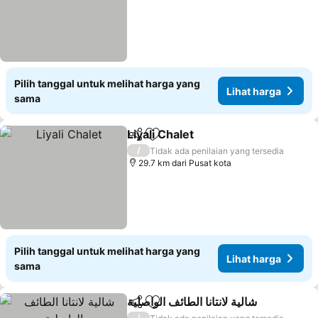
Pilih tanggal untuk melihat harga yang
Lihat harga
sama
Liyali Chalet
Bagikan
Tambahkan ke favorit
Lihat harga
/
Tidak ada penilaian yang tersedia
29.7 km dari Pusat kota
Pilih tanggal untuk melihat harga yang
Lihat harga
sama
شالية لانتانا الطائف الواصلية
Bagikan
Tambahkan ke favorit
Li
/