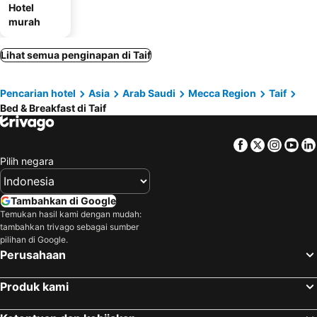
Hotel
murah
Lihat semua penginapan di Taif
Pencarian hotel
Asia
Arab Saudi
Mecca Region
Taif
Bed & Breakfast di Taif
Facebook
Twitter
Insta
Yo
Pilih negara
Tambahkan di Google
Temukan hasil kami dengan mudah:
tambahkan trivago sebagai sumber
pilihan di Google.
Perusahaan
Produk kami