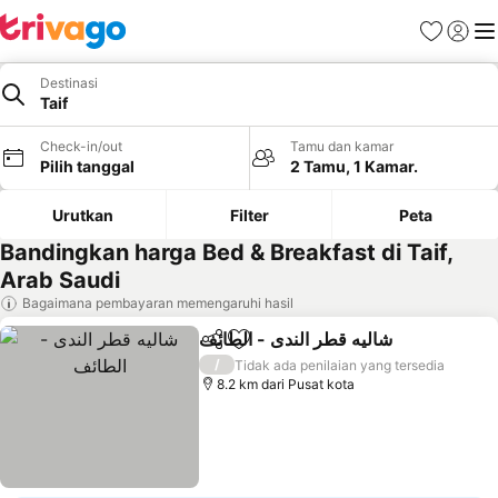
Favorit
Login
Me
Destinasi
Taif
Check-in/out
Tamu dan kamar
Pilih tanggal
2 Tamu, 1 Kamar.
Urutkan
Filter
Peta
Bandingkan harga Bed & Breakfast di Taif,
Arab Saudi
Bagaimana pembayaran memengaruhi hasil
شاليه قطر الندى - الطائف
Bagikan
Tambahkan ke favorit
Liha
/
Tidak ada penilaian yang tersedia
8.2 km dari Pusat kota