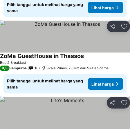
Pilih tanggal untuk melihat harga yang
Lihat harga
sama
Bagikan
Ta
ZoMa GuestHouse in Thassos
Lihat harga
Bed & Breakfast
9,3
Sempurna
10
Skala Prinos, 2.8 km dari Skala Sotiros
Pilih tanggal untuk melihat harga yang
Lihat harga
sama
Bagikan
Ta