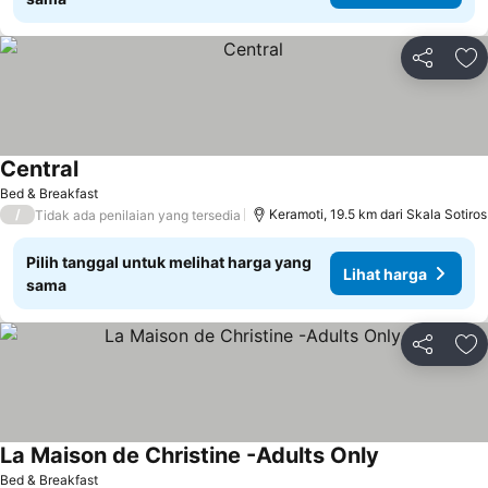
Bagikan
Ta
Central
Lihat harga
Bed & Breakfast
/
Keramoti, 19.5 km dari Skala Sotiros
Tidak ada penilaian yang tersedia
Pilih tanggal untuk melihat harga yang
Lihat harga
sama
Bagikan
Ta
La Maison de Christine -Adults Only
Lihat harga
Bed & Breakfast