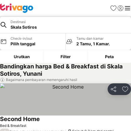
Favorit
Login
Me
Destinasi
Skala Sotiros
Check-in/out
Tamu dan kamar
Pilih tanggal
2 Tamu, 1 Kamar.
Urutkan
Filter
Peta
Bandingkan harga Bed & Breakfast di Skala
Sotiros, Yunani
Bagaimana pembayaran memengaruhi hasil
Bagikan
Ta
Second Home
Lihat harga
Bed & Breakfast