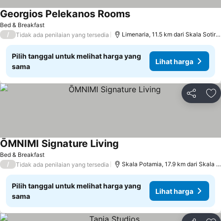
Georgios Pelekanos Rooms
Lihat harga
Bed & Breakfast
/
Limenaria, 11.5 km dari Skala Sotiro
Tidak ada penilaian yang tersedia
Pilih tanggal untuk melihat harga yang
Lihat harga
sama
Bagikan
Ta
ŌMNIMI Signature Living
Lihat harga
Bed & Breakfast
/
Skala Potamia, 17.9 km dari Skala S
Tidak ada penilaian yang tersedia
Pilih tanggal untuk melihat harga yang
Lihat harga
sama