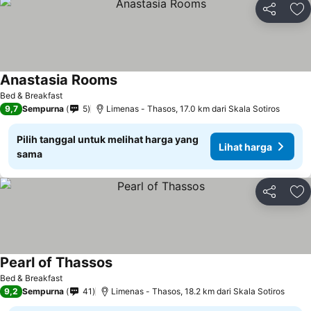
Bagikan
Ta
Anastasia Rooms
Lihat harga
Bed & Breakfast
9,7
Sempurna
5
Limenas - Thasos, 17.0 km dari Skala Sotiros
Pilih tanggal untuk melihat harga yang
Lihat harga
sama
Bagikan
Ta
Pearl of Thassos
Lihat harga
Bed & Breakfast
9,2
Sempurna
41
Limenas - Thasos, 18.2 km dari Skala Sotiros