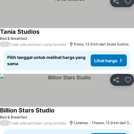
Bagikan
Ta
Tania Studios
Lihat harga
Bed & Breakfast
/
Potos, 13.9 km dari Skala Sotiros
Tidak ada penilaian yang tersedia
Pilih tanggal untuk melihat harga yang
Lihat harga
sama
Bagikan
Ta
Billion Stars Studio
Lihat harga
Bed & Breakfast
/
Limenas - Thasos, 13.9 km dari Skal
Tidak ada penilaian yang tersedia