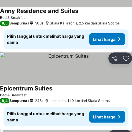
Anny Residence and Suites
Lihat harga
Bed & Breakfast
8,5
Sempurna
503
Skala Kallirachis, 2.5 km dari Skala Sotiros
Pilih tanggal untuk melihat harga yang
Lihat harga
sama
Bagikan
Ta
Epicentrum Suites
Lihat harga
Bed & Breakfast
9,4
Sempurna
248
Limenaria, 11.0 km dari Skala Sotiros
Pilih tanggal untuk melihat harga yang
Lihat harga
sama