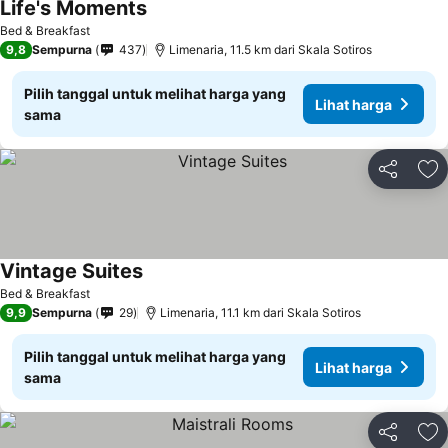
Life's Moments
Lihat harga
Bed & Breakfast
9,8
Sempurna
437
Limenaria, 11.5 km dari Skala Sotiros
Pilih tanggal untuk melihat harga yang
Lihat harga
sama
Bagikan
Ta
Vintage Suites
Lihat harga
Bed & Breakfast
9,9
Sempurna
29
Limenaria, 11.1 km dari Skala Sotiros
Pilih tanggal untuk melihat harga yang
Lihat harga
sama
Bagikan
Ta