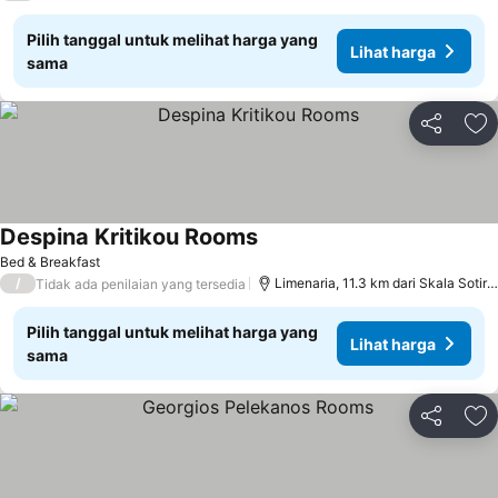
Pilih tanggal untuk melihat harga yang
Lihat harga
sama
Bagikan
Ta
Despina Kritikou Rooms
Lihat harga
Bed & Breakfast
/
Limenaria, 11.3 km dari Skala Sotiro
Tidak ada penilaian yang tersedia
Pilih tanggal untuk melihat harga yang
Lihat harga
sama
Bagikan
Ta