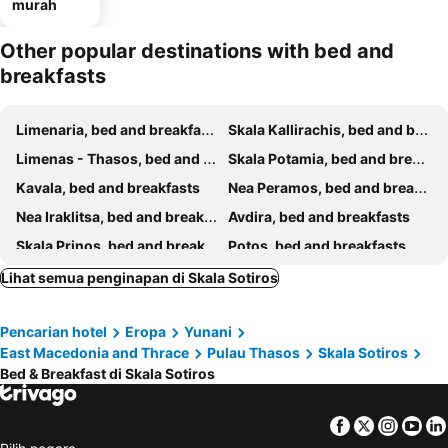
murah
Other popular destinations with bed and
breakfasts
Limenaria, bed and breakfasts
Skala Kallirachis, bed and breakfasts
Limenas - Thasos, bed and breakfasts
Skala Potamia, bed and breakfasts
Kavala, bed and breakfasts
Nea Peramos, bed and breakfasts
Nea Iraklitsa, bed and breakfasts
Avdira, bed and breakfasts
Skala Prinos, bed and breakfasts
Potos, bed and breakfasts
Astris, bed and breakfasts
Chrissi Ammoudia, bed and breakfasts
Lihat semua penginapan di Skala Sotiros
Pencarian hotel
Eropa
Yunani
East Macedonia and Thrace
Pulau Thasos
Skala Sotiros
Bed & Breakfast di Skala Sotiros
Facebook
Twitter
Insta
Yo