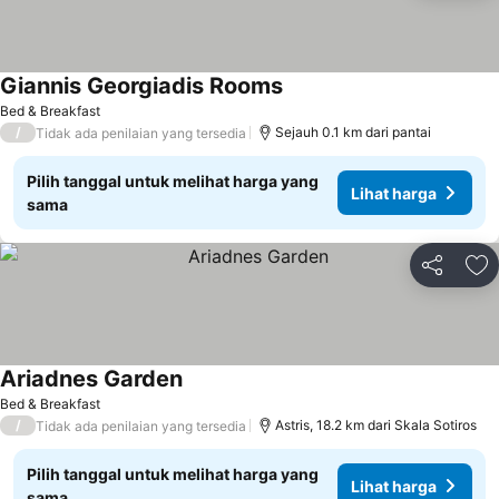
Giannis Georgiadis Rooms
Lihat harga
Bed & Breakfast
/
Sejauh 0.1 km dari pantai
Tidak ada penilaian yang tersedia
Pilih tanggal untuk melihat harga yang
Lihat harga
sama
Bagikan
Ta
Ariadnes Garden
Lihat harga
Bed & Breakfast
/
Astris, 18.2 km dari Skala Sotiros
Tidak ada penilaian yang tersedia
Pilih tanggal untuk melihat harga yang
Lihat harga
sama