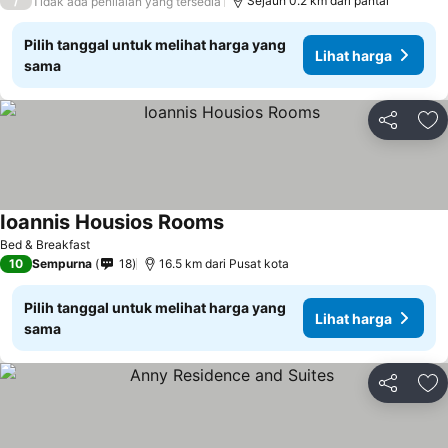
/
Sejauh 0.2 km dari pantai
Tidak ada penilaian yang tersedia
Pilih tanggal untuk melihat harga yang
Lihat harga
sama
Bagikan
Ta
Ioannis Housios Rooms
Lihat harga
Bed & Breakfast
10
Sempurna
18
16.5 km dari Pusat kota
Pilih tanggal untuk melihat harga yang
Lihat harga
sama
Bagikan
Ta