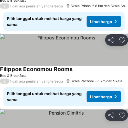
Bed & Breakfast
/
Skala Prinos, 5.8 km dari Skala Soti
Tidak ada penilaian yang tersedia
Pilih tanggal untuk melihat harga yang
Lihat harga
sama
Bagikan
Ta
Filippos Economou Rooms
Lihat harga
Bed & Breakfast
/
Skala Rachoni, 8.1 km dari Skala Sot
Tidak ada penilaian yang tersedia
Pilih tanggal untuk melihat harga yang
Lihat harga
sama
Bagikan
Ta