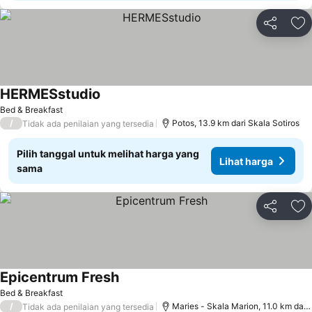
Bagikan
Ta
HERMESstudio
Lihat harga
Bed & Breakfast
/
Potos, 13.9 km dari Skala Sotiros
Tidak ada penilaian yang tersedia
Pilih tanggal untuk melihat harga yang
Lihat harga
sama
Bagikan
Ta
Epicentrum Fresh
Lihat harga
Bed & Breakfast
/
Maries - Skala Marion, 11.0 km dari 
Tidak ada penilaian yang tersedia