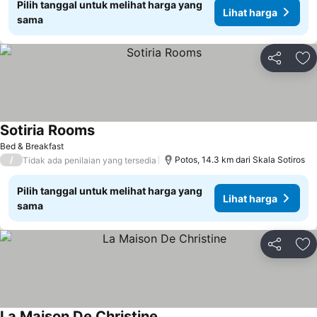
Pilih tanggal untuk melihat harga yang
Lihat harga
sama
Bagikan
Ta
Sotiria Rooms
Lihat harga
Bed & Breakfast
/
Potos, 14.3 km dari Skala Sotiros
Tidak ada penilaian yang tersedia
Pilih tanggal untuk melihat harga yang
Lihat harga
sama
Bagikan
Ta
La Maison De Christine