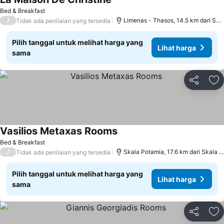
Lihat harga
Bed & Breakfast
/
Limenas - Thasos, 14.5 km dari Skal
Tidak ada penilaian yang tersedia
Pilih tanggal untuk melihat harga yang
Lihat harga
sama
Bagikan
Ta
Vasilios Metaxas Rooms
Lihat harga
Bed & Breakfast
/
Skala Potamia, 17.6 km dari Skala S
Tidak ada penilaian yang tersedia
Pilih tanggal untuk melihat harga yang
Lihat harga
sama
Bagikan
Ta