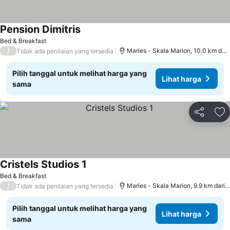
Pension Dimitris
Lihat harga
Bed & Breakfast
/
Maries - Skala Marion, 10.0 km dari
Tidak ada penilaian yang tersedia
Pilih tanggal untuk melihat harga yang
Lihat harga
sama
Bagikan
Ta
Cristels Studios 1
Lihat harga
Bed & Breakfast
/
Maries - Skala Marion, 9.9 km dari S
Tidak ada penilaian yang tersedia
Pilih tanggal untuk melihat harga yang
Lihat harga
sama