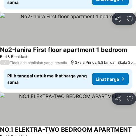
sama
Bagikan
Ta
No2-Ianira First floor apartment 1 bedroom
Lih
Bed & Breakfast
/
Skala Prinos, 5.8 km dari Skala Soti
Tidak ada penilaian yang tersedia
Pilih tanggal untuk melihat harga yang
Lihat harga
sama
Bagikan
Ta
NO.1 ELEKTRA-TWO BEDROOM APARTMENT
L