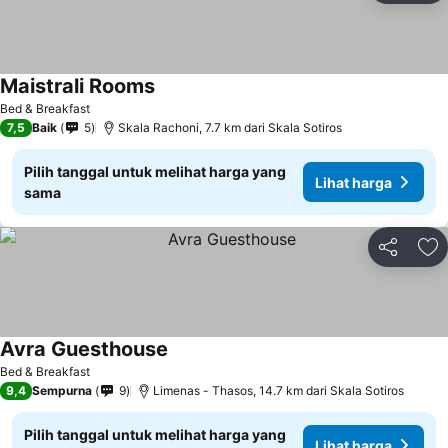
Maistrali Rooms
Lihat harga
Bed & Breakfast
7,5
Baik
5
Skala Rachoni, 7.7 km dari Skala Sotiros
Pilih tanggal untuk melihat harga yang
Lihat harga
sama
Bagikan
Ta
Avra Guesthouse
Lihat harga
Bed & Breakfast
9,4
Sempurna
9
Limenas - Thasos, 14.7 km dari Skala Sotiros
Pilih tanggal untuk melihat harga yang
Lihat harga