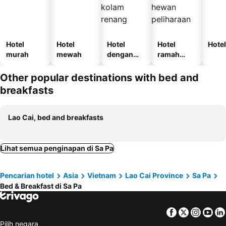
Hotel
Hotel
Hotel
Hotel
Hotel
murah
mewah
dengan
ramah
kolam
hewan
renang
peliharaan
Other popular destinations with bed and
breakfasts
Lao Cai, bed and breakfasts
Lihat semua penginapan di Sa Pa
Pencarian hotel
Asia
Vietnam
Lao Cai Province
Sa Pa
Bed & Breakfast di Sa Pa
Facebook
Twitter
Insta
Yo
Pilih negara