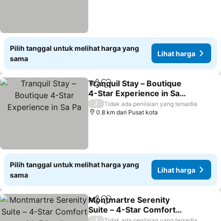
Pilih tanggal untuk melihat harga yang
Lihat harga
sama
Tranquil Stay – Boutique
Bagikan
Tambahkan ke favorit
4-Star Experience in Sa
Pa
/
Tidak ada penilaian yang tersedia
0.8 km dari Pusat kota
Pilih tanggal untuk melihat harga yang
Lihat harga
sama
Montmartre Serenity
Bagikan
Tambahkan ke favorit
Suite – 4-Star Comfort
with Friendly Hospitality
/
Tidak ada penilaian yang tersedia