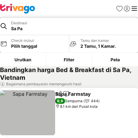
Favorit
Login
Me
Destinasi
Sa Pa
Check-in/out
Tamu dan kamar
Pilih tanggal
2 Tamu, 1 Kamar.
Urutkan
Filter
Peta
Bandingkan harga Bed & Breakfast di Sa Pa,
Vietnam
Bagaimana pembayaran memengaruhi hasil
Sapa Farmstay
Bagikan
Tambahkan ke favorit
9,6
Sempurna
444
8.1 km dari Pusat kota