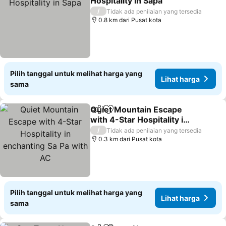
Hospitality in Sapa
/
Tidak ada penilaian yang tersedia
0.8 km dari Pusat kota
Pilih tanggal untuk melihat harga yang
Lihat harga
sama
Quiet Mountain Escape
Bagikan
Tambahkan ke favorit
with 4-Star Hospitality in
enchanting Sa Pa with AC
/
Tidak ada penilaian yang tersedia
0.3 km dari Pusat kota
Pilih tanggal untuk melihat harga yang
Lihat harga
sama