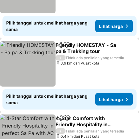
Pilih tanggal untuk melihat harga yang
Lihat harga
sama
Friendly HOMESTAY - Sa
Bagikan
Tambahkan ke favorit
pa & Trekking tour
/
Tidak ada penilaian yang tersedia
3.9 km dari Pusat kota
Pilih tanggal untuk melihat harga yang
Lihat harga
sama
4-Star Comfort with
Bagikan
Tambahkan ke favorit
Friendly Hospitality in
perfect Sa Pa with AC
/
Tidak ada penilaian yang tersedia
0.4 km dari Pusat kota