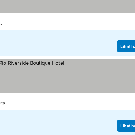
ta
Lihat h
rta
Lihat h