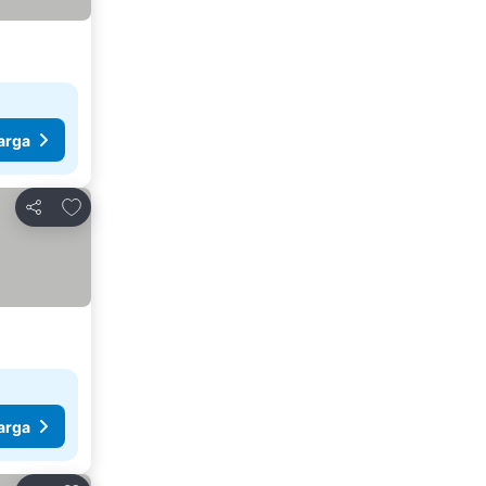
arga
Tambahkan ke favorit
Bagikan
arga