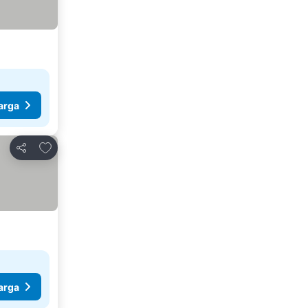
arga
Tambahkan ke favorit
Bagikan
arga