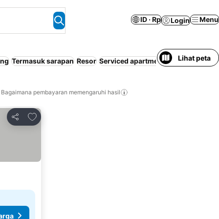
ID · Rp
Menu
Login
Lihat peta
ang
Termasuk sarapan
Resor
Serviced apartment
Keluarga
Rama
Bagaimana pembayaran memengaruhi hasil
Tambahkan ke favorit
Bagikan
arga