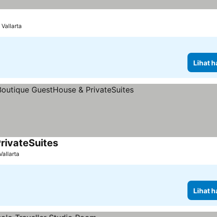
 Vallarta
Lihat h
rivateSuites
Vallarta
Lihat h