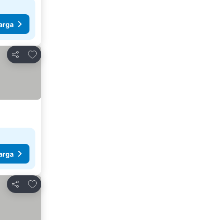
arga
Tambahkan ke favorit
Bagikan
arga
Tambahkan ke favorit
Bagikan