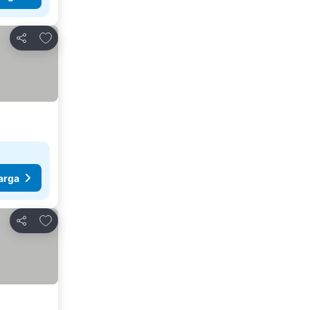
Tambahkan ke favorit
Bagikan
arga
Tambahkan ke favorit
Bagikan