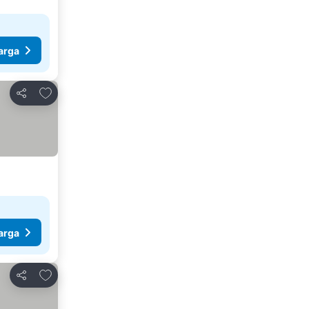
arga
Tambahkan ke favorit
Bagikan
arga
Tambahkan ke favorit
Bagikan