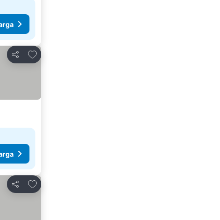
arga
Tambahkan ke favorit
Bagikan
arga
Tambahkan ke favorit
Bagikan