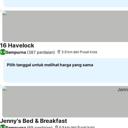
16 Havelock
Lihat harga
Sempurna
(387 penilaian)
9,6
3.6 km dari Pusat kota
Pilih tanggal untuk melihat harga yang sama
Jenny's Bed & Breakfast
Lihat harga
Sempurna
(69 penilaian)
9,5
6.9 km dari Pusat kota