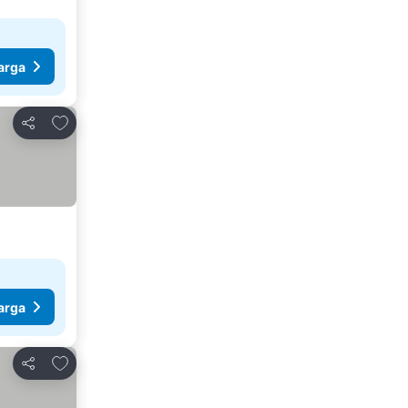
arga
Tambahkan ke favorit
Bagikan
arga
Tambahkan ke favorit
Bagikan