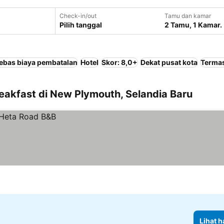
Check-in/out
Tamu dan kamar
Pilih tanggal
2 Tamu, 1 Kamar.
ebas biaya pembatalan
Hotel
Skor: 8,0+
Dekat pusat kota
Terma
eakfast di New Plymouth, Selandia Baru
Lihat h