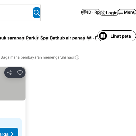
ID · Rp
Menu
Login
Lihat peta
suk sarapan
Parkir
Spa
Bathub air panas
Wi-Fi
Dapur
Ramah he
Bagaimana pembayaran memengaruhi hasil
Tambahkan ke favorit
Bagikan
arga