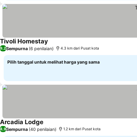
Tivoli Homestay
Lihat harga
Sempurna
(6 penilaian)
9,2
4.3 km dari Pusat kota
Pilih tanggal untuk melihat harga yang sama
Arcadia Lodge
Lihat harga
Sempurna
(40 penilaian)
8,9
1.2 km dari Pusat kota