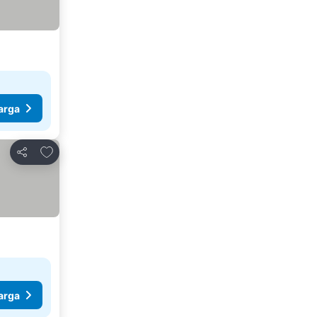
arga
Tambahkan ke favorit
Bagikan
arga