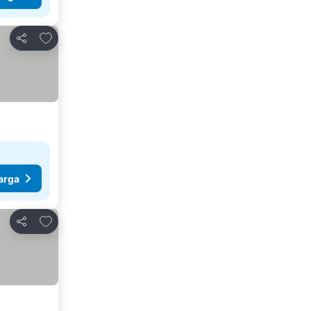
Tambahkan ke favorit
Bagikan
arga
Tambahkan ke favorit
Bagikan