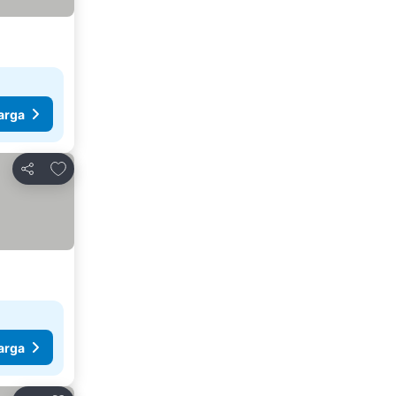
arga
Tambahkan ke favorit
Bagikan
arga