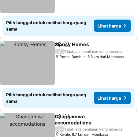
Pilih tanggal untuk melihat harga yang
Lihat harga
sama
Sionsy Homes
Bagikan
Tambahkan ke favorit
Lihat harga
/
Tidak ada penilaian yang tersedia
Pantai Bamburi, 6.8 km dari Mombasa
Pilih tanggal untuk melihat harga yang
Lihat harga
sama
Changamwe
Bagikan
Tambahkan ke favorit
accomodations
Lihat harga
/
Tidak ada penilaian yang tersedia
Kwale, 6.7 km dari Mombasa