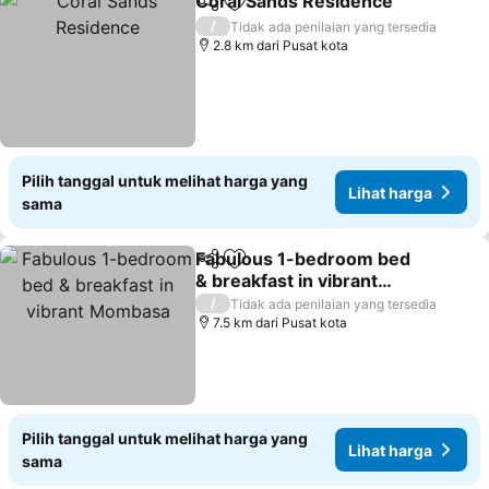
Coral Sands Residence
Bagikan
Tambahkan ke favorit
Lih
/
Tidak ada penilaian yang tersedia
2.8 km dari Pusat kota
Pilih tanggal untuk melihat harga yang
Lihat harga
sama
Fabulous 1-bedroom bed
Bagikan
Tambahkan ke favorit
& breakfast in vibrant
Mombasa
Lihat harga
/
Tidak ada penilaian yang tersedia
7.5 km dari Pusat kota
Pilih tanggal untuk melihat harga yang
Lihat harga
sama