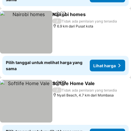
Nairobi homes
Bagikan
Tambahkan ke favorit
Lihat harga
/
Tidak ada penilaian yang tersedia
6.9 km dari Pusat kota
Pilih tanggal untuk melihat harga yang
Lihat harga
sama
Softlife Home Vale
Bagikan
Tambahkan ke favorit
Lihat h
/
Tidak ada penilaian yang tersedia
Nyali Beach, 4.7 km dari Mombasa