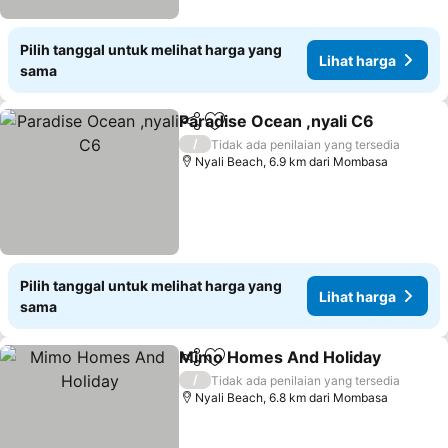
Pilih tanggal untuk melihat harga yang
Lihat harga
sama
Paradise Ocean ,nyali C6
Bagikan
Tambahkan ke favorit
L
/
Tidak ada penilaian yang tersedia
Nyali Beach, 6.9 km dari Mombasa
Pilih tanggal untuk melihat harga yang
Lihat harga
sama
Mimo Homes And Holiday
Bagikan
Tambahkan ke favorit
/
Tidak ada penilaian yang tersedia
Nyali Beach, 6.8 km dari Mombasa