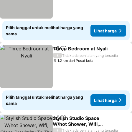
Pilih tanggal untuk melihat harga yang
Lihat harga
sama
Three Bedroom at Nyali
Bagikan
Tambahkan ke favorit
Li
/
Tidak ada penilaian yang tersedia
1.2 km dari Pusat kota
Pilih tanggal untuk melihat harga yang
Lihat harga
sama
Stylish Studio Space
Bagikan
Tambahkan ke favorit
W/hot Shower, Wifi,
Close Proximity To The
Lihat harga
/
Tidak ada penilaian yang tersedia