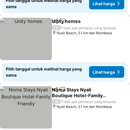
Pilih tanggal untuk melihat harga yang
Lihat harga
sama
Unity homes
Bagikan
Tambahkan ke favorit
Lihat harga
/
Tidak ada penilaian yang tersedia
Nyali Beach, 5.1 km dari Mombasa
Pilih tanggal untuk melihat harga yang
Lihat harga
sama
Noma Stays Nyali
Bagikan
Tambahkan ke favorit
Boutique Hotel-Family
Friendly
Lihat harga
/
Tidak ada penilaian yang tersedia
Nyali Beach, 5.1 km dari Mombasa