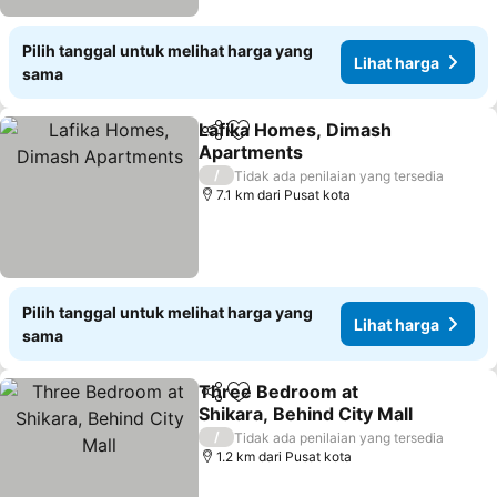
Pilih tanggal untuk melihat harga yang
Lihat harga
sama
Lafika Homes, Dimash
Bagikan
Tambahkan ke favorit
Apartments
Lihat harga
/
Tidak ada penilaian yang tersedia
7.1 km dari Pusat kota
Pilih tanggal untuk melihat harga yang
Lihat harga
sama
Three Bedroom at
Bagikan
Tambahkan ke favorit
Shikara, Behind City Mall
Lihat harga
/
Tidak ada penilaian yang tersedia
1.2 km dari Pusat kota