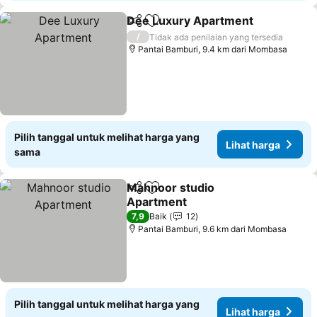
Dee Luxury Apartment
Bagikan
Tambahkan ke favorit
Lih
/
Tidak ada penilaian yang tersedia
Pantai Bamburi, 9.4 km dari Mombasa
Pilih tanggal untuk melihat harga yang
Lihat harga
sama
Mahnoor studio
Bagikan
Tambahkan ke favorit
Apartment
Lihat harga
7,9
Baik
12
Pantai Bamburi, 9.6 km dari Mombasa
Pilih tanggal untuk melihat harga yang
Lihat harga