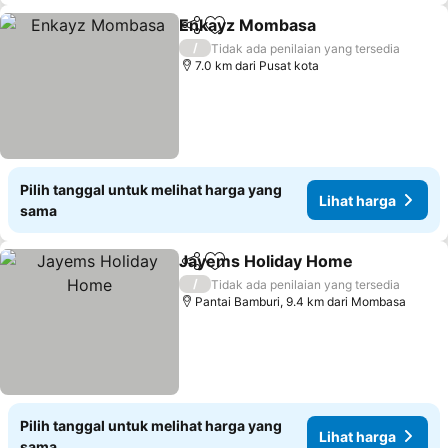
Enkayz Mombasa
Bagikan
Tambahkan ke favorit
Lihat ha
/
Tidak ada penilaian yang tersedia
7.0 km dari Pusat kota
Pilih tanggal untuk melihat harga yang
Lihat harga
sama
Jayems Holiday Home
Bagikan
Tambahkan ke favorit
Liha
/
Tidak ada penilaian yang tersedia
Pantai Bamburi, 9.4 km dari Mombasa
Pilih tanggal untuk melihat harga yang
Lihat harga
sama