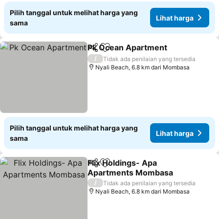
Pilih tanggal untuk melihat harga yang
Lihat harga
sama
Pk Ocean Apartment
Bagikan
Tambahkan ke favorit
Lihat
/
Tidak ada penilaian yang tersedia
Nyali Beach, 6.8 km dari Mombasa
Pilih tanggal untuk melihat harga yang
Lihat harga
sama
Flix Holdings- Apa
Bagikan
Tambahkan ke favorit
Apartments Mombasa
Lihat harga
/
Tidak ada penilaian yang tersedia
Nyali Beach, 6.8 km dari Mombasa