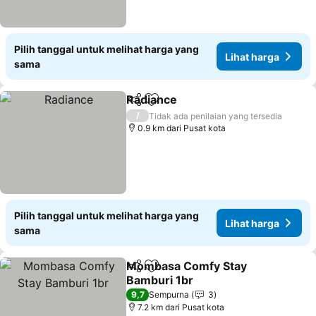
Pilih tanggal untuk melihat harga yang
Lihat harga
sama
Radiance
Bagikan
Tambahkan ke favorit
Lihat harga
/
Tidak ada penilaian yang tersedia
0.9 km dari Pusat kota
Pilih tanggal untuk melihat harga yang
Lihat harga
sama
Mombasa Comfy Stay
Bagikan
Tambahkan ke favorit
Bamburi 1br
Lihat harga
9,7
Sempurna
3
7.2 km dari Pusat kota