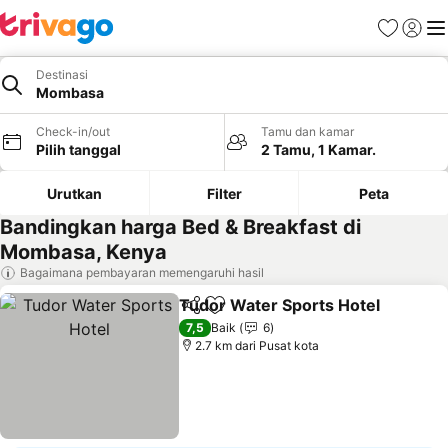
Favorit
Login
Me
Destinasi
Mombasa
Check-in/out
Tamu dan kamar
Pilih tanggal
2 Tamu, 1 Kamar.
Urutkan
Filter
Peta
Bandingkan harga Bed & Breakfast di
Mombasa, Kenya
Bagaimana pembayaran memengaruhi hasil
Tudor Water Sports Hotel
Bagikan
Tambahkan ke favorit
7,5
Baik
6
2.7 km dari Pusat kota