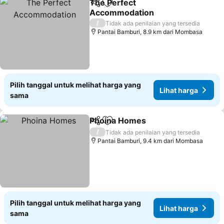
The Perfect
Bagikan
Tambahkan ke favorit
Accommodation
Lihat harga
/
Tidak ada penilaian yang tersedia
Pantai Bamburi, 8.9 km dari Mombasa
Pilih tanggal untuk melihat harga yang
Lihat harga
sama
Phoina Homes
Bagikan
Tambahkan ke favorit
Lihat harga
/
Tidak ada penilaian yang tersedia
Pantai Bamburi, 9.4 km dari Mombasa
Pilih tanggal untuk melihat harga yang
Lihat harga
sama