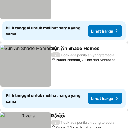
Pilih tanggal untuk melihat harga yang
Lihat harga
sama
Sun An Shade Homes
Bagikan
Tambahkan ke favorit
Liha
/
Tidak ada penilaian yang tersedia
Pantai Bamburi, 7.2 km dari Mombasa
Pilih tanggal untuk melihat harga yang
Lihat harga
sama
Rivers
Bagikan
Tambahkan ke favorit
Lihat harga
/
Tidak ada penilaian yang tersedia
Kwale, 7.3 km dari Mombasa