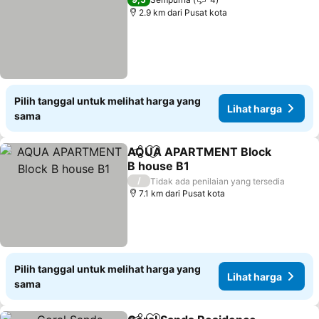
2.9 km dari Pusat kota
Pilih tanggal untuk melihat harga yang
Lihat harga
sama
AQUA APARTMENT Block
Bagikan
Tambahkan ke favorit
B house B1
Lihat harga
/
Tidak ada penilaian yang tersedia
7.1 km dari Pusat kota
Pilih tanggal untuk melihat harga yang
Lihat harga
sama