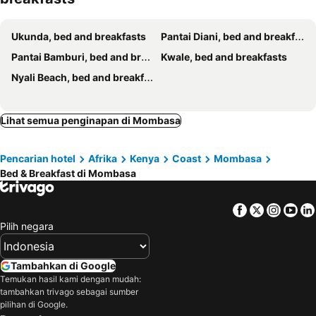
Ukunda, bed and breakfasts
Pantai Diani, bed and breakfasts
Pantai Bamburi, bed and breakfasts
Kwale, bed and breakfasts
Nyali Beach, bed and breakfasts
Lihat semua penginapan di Mombasa
Pencarian hotel
Afrika
Kenya
Coast
Mombasa
Bed & Breakfast di Mombasa
Facebook
Twitter
Insta
Yo
Pilih negara
Tambahkan di Google
Temukan hasil kami dengan mudah:
tambahkan trivago sebagai sumber
pilihan di Google.