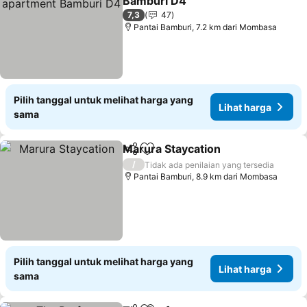
Bamburi D4
Lihat harga
7,3
47
Pantai Bamburi, 7.2 km dari Mombasa
Pilih tanggal untuk melihat harga yang
Lihat harga
sama
Marura Staycation
Bagikan
Tambahkan ke favorit
Lihat ha
/
Tidak ada penilaian yang tersedia
Pantai Bamburi, 8.9 km dari Mombasa
Pilih tanggal untuk melihat harga yang
Lihat harga
sama