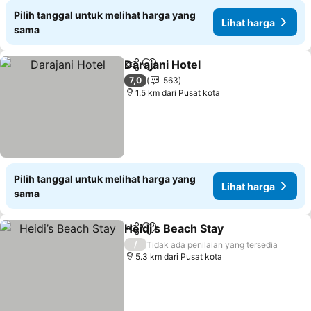
Pilih tanggal untuk melihat harga yang
Lihat harga
sama
Darajani Hotel
Bagikan
Tambahkan ke favorit
Lihat harga
7,0
563
1.5 km dari Pusat kota
Pilih tanggal untuk melihat harga yang
Lihat harga
sama
Heidi’s Beach Stay
Bagikan
Tambahkan ke favorit
Lihat ha
/
Tidak ada penilaian yang tersedia
5.3 km dari Pusat kota