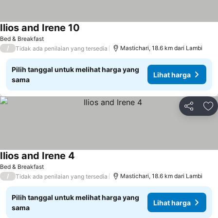
Ilios and Irene 10
Bed & Breakfast
/
Mastichari, 18.6 km dari Lambi
Tidak ada penilaian yang tersedia
Pilih tanggal untuk melihat harga yang
Lihat harga
sama
Bagikan
Ta
Ilios and Irene 4
Bed & Breakfast
/
Mastichari, 18.6 km dari Lambi
Tidak ada penilaian yang tersedia
Pilih tanggal untuk melihat harga yang
Lihat harga
sama