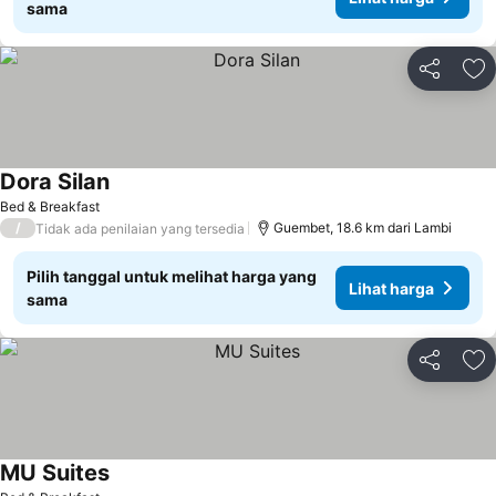
sama
Bagikan
Ta
Dora Silan
Bed & Breakfast
/
Guembet, 18.6 km dari Lambi
Tidak ada penilaian yang tersedia
Pilih tanggal untuk melihat harga yang
Lihat harga
sama
Bagikan
Ta
MU Suites