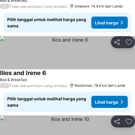
Bed & Breakfast
/
Ortakent, 14.9 km dari Lambi
Tidak ada penilaian yang tersedia
Pilih tanggal untuk melihat harga yang
Lihat harga
sama
Bagikan
Ta
Ilios and Irene 6
Bed & Breakfast
/
Mastichari, 18.6 km dari Lambi
Tidak ada penilaian yang tersedia
Pilih tanggal untuk melihat harga yang
Lihat harga
sama
Bagikan
Ta