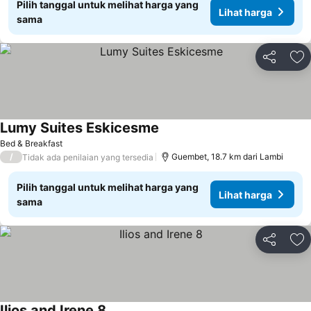
Pilih tanggal untuk melihat harga yang
Lihat harga
sama
Bagikan
Ta
Lumy Suites Eskicesme
Bed & Breakfast
/
Guembet, 18.7 km dari Lambi
Tidak ada penilaian yang tersedia
Pilih tanggal untuk melihat harga yang
Lihat harga
sama
Bagikan
Ta
Ilios and Irene 8