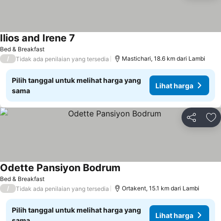
Ilios and Irene 7
Bed & Breakfast
/
Mastichari, 18.6 km dari Lambi
Tidak ada penilaian yang tersedia
Pilih tanggal untuk melihat harga yang
Lihat harga
sama
Bagikan
Ta
Odette Pansiyon Bodrum
Bed & Breakfast
/
Ortakent, 15.1 km dari Lambi
Tidak ada penilaian yang tersedia
Pilih tanggal untuk melihat harga yang
Lihat harga
sama