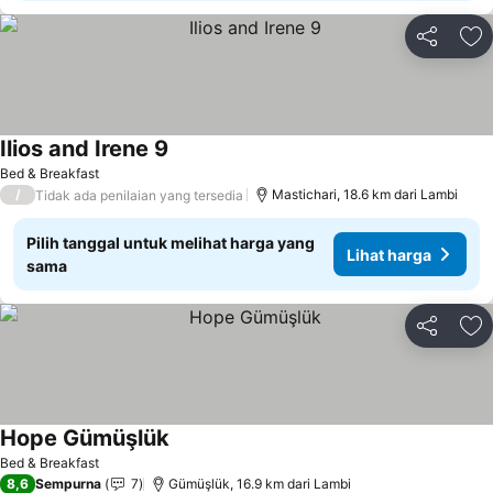
Bagikan
Ta
Ilios and Irene 9
Bed & Breakfast
/
Mastichari, 18.6 km dari Lambi
Tidak ada penilaian yang tersedia
Pilih tanggal untuk melihat harga yang
Lihat harga
sama
Bagikan
Ta
Hope Gümüşlük
Bed & Breakfast
8,6
Sempurna
7
Gümüşlük, 16.9 km dari Lambi