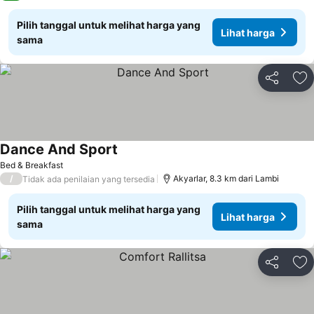
Pilih tanggal untuk melihat harga yang
Lihat harga
sama
Bagikan
Ta
Dance And Sport
Bed & Breakfast
/
Akyarlar, 8.3 km dari Lambi
Tidak ada penilaian yang tersedia
Pilih tanggal untuk melihat harga yang
Lihat harga
sama
Bagikan
Ta