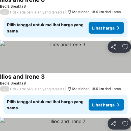
Bed & Breakfast
/
Mastichari, 18.6 km dari Lambi
Tidak ada penilaian yang tersedia
Pilih tanggal untuk melihat harga yang
Lihat harga
sama
Bagikan
Ta
Ilios and Irene 3
Bed & Breakfast
/
Mastichari, 18.6 km dari Lambi
Tidak ada penilaian yang tersedia
Pilih tanggal untuk melihat harga yang
Lihat harga
sama
Bagikan
Ta