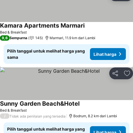
Kamara Apartments Marmari
Bed & Breakfast
9,6
Sempurna
145
Marmari, 11.9 km dari Lambi
Pilih tanggal untuk melihat harga yang
Lihat harga
sama
Bagikan
Ta
Sunny Garden Beach&Hotel
Bed & Breakfast
/
Bodrum, 8.2 km dari Lambi
Tidak ada penilaian yang tersedia
Pilih tanggal untuk melihat harga yang
Lihat harga