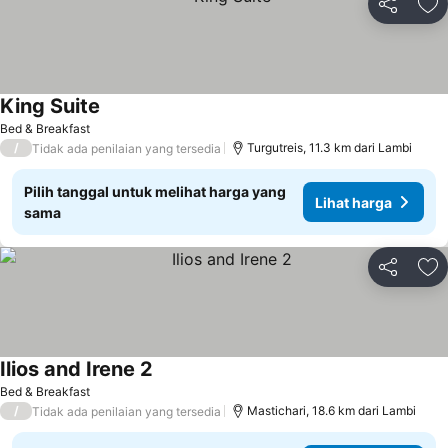
Bagikan
Ta
King Suite
Bed & Breakfast
/
Turgutreis, 11.3 km dari Lambi
Tidak ada penilaian yang tersedia
Pilih tanggal untuk melihat harga yang
Lihat harga
sama
Bagikan
Ta
Ilios and Irene 2
Bed & Breakfast
/
Mastichari, 18.6 km dari Lambi
Tidak ada penilaian yang tersedia