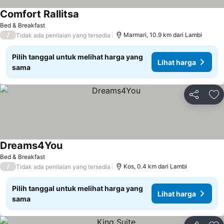
Comfort Rallitsa
Bed & Breakfast
/
Marmari, 10.9 km dari Lambi
Tidak ada penilaian yang tersedia
Pilih tanggal untuk melihat harga yang
Lihat harga
sama
Bagikan
Ta
Dreams4You
Bed & Breakfast
/
Kos, 0.4 km dari Lambi
Tidak ada penilaian yang tersedia
Pilih tanggal untuk melihat harga yang
Lihat harga
sama