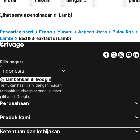
murah
mewah
dengan
panta
kolam
renang
Lihat semua penginapan di Lambi
Pencarian hotel
Eropa
Yunani
Aegean Utara
Pulau Kos
Lambi
Bed & Breakfast di Lambi
Facebook
Twitter
Insta
Yo
Pilih negara
Tambahkan di Google
Temukan hasil kami dengan mudah:
tambahkan trivago sebagai sumber
pilihan di Google.
Perusahaan
Produk kami
Ketentuan dan kebijakan