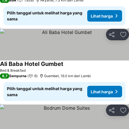
7,8
Baik
1.828
Akyarlar, 7.3 km dari Lambi
Pilih tanggal untuk melihat harga yang
Lihat harga
sama
Bagikan
Ta
Ali Baba Hotel Gumbet
Bed & Breakfast
8,7
Sempurna
6
Guembet, 19.0 km dari Lambi
Pilih tanggal untuk melihat harga yang
Lihat harga
sama
Bagikan
Ta