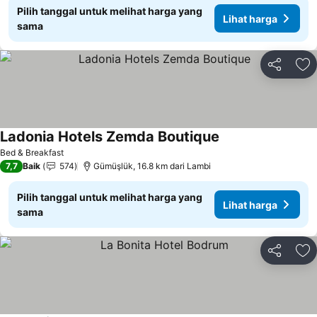
Pilih tanggal untuk melihat harga yang
Lihat harga
sama
Bagikan
Ta
Ladonia Hotels Zemda Boutique
Bed & Breakfast
7,7
Baik
574
Gümüşlük, 16.8 km dari Lambi
Pilih tanggal untuk melihat harga yang
Lihat harga
sama
Bagikan
Ta