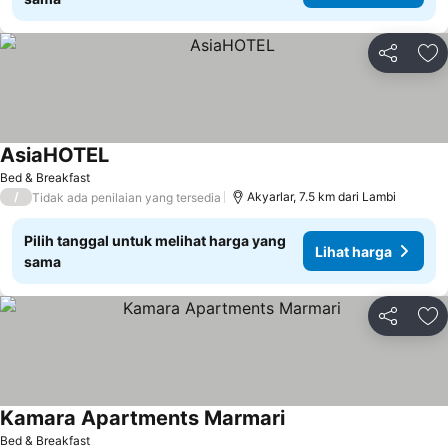
Bagikan
Ta
AsiaHOTEL
Bed & Breakfast
/
Akyarlar, 7.5 km dari Lambi
Tidak ada penilaian yang tersedia
Pilih tanggal untuk melihat harga yang
Lihat harga
sama
Bagikan
Ta
Kamara Apartments Marmari
Bed & Breakfast