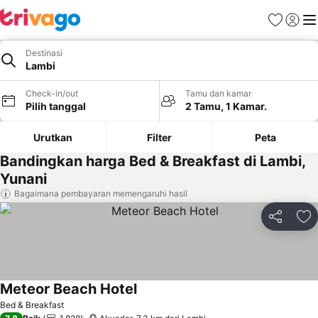
Favorit
Login
Me
Destinasi
Lambi
Check-in/out
Tamu dan kamar
Pilih tanggal
2 Tamu, 1 Kamar.
Urutkan
Filter
Peta
Bandingkan harga Bed & Breakfast di Lambi,
Yunani
Bagaimana pembayaran memengaruhi hasil
Bagikan
Ta
Meteor Beach Hotel
Bed & Breakfast