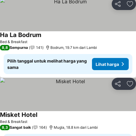
Bagikan
Ta
Ha La Bodrum
Bed & Breakfast
8,8
Sempurna
141
Bodrum, 19.7 km dari Lambi
Pilih tanggal untuk melihat harga yang
Lihat harga
sama
Bagikan
Ta
Misket Hotel
Bed & Breakfast
8,3
Sangat baik
164
Mugla, 18.8 km dari Lambi