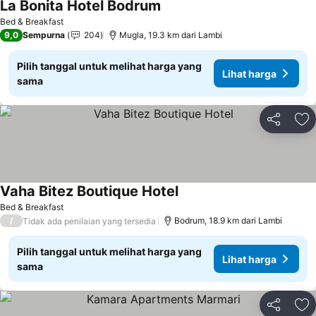
La Bonita Hotel Bodrum
Bed & Breakfast
9,0
Sempurna
204
Mugla, 19.3 km dari Lambi
Pilih tanggal untuk melihat harga yang
Lihat harga
sama
Bagikan
Ta
Vaha Bitez Boutique Hotel
Bed & Breakfast
/
Bodrum, 18.9 km dari Lambi
Tidak ada penilaian yang tersedia
Pilih tanggal untuk melihat harga yang
Lihat harga
sama
Bagikan
Ta