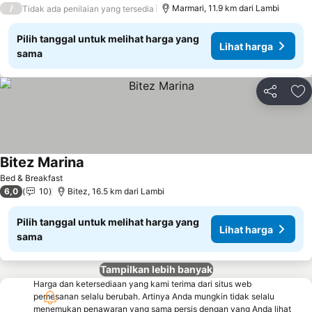
/
Marmari, 11.9 km dari Lambi
Tidak ada penilaian yang tersedia
Pilih tanggal untuk melihat harga yang
Lihat harga
sama
Bagikan
Ta
Bitez Marina
Bed & Breakfast
6,0
10
Bitez, 16.5 km dari Lambi
Pilih tanggal untuk melihat harga yang
Lihat harga
sama
Tampilkan lebih banyak
Harga dan ketersediaan yang kami terima dari situs web
pemesanan selalu berubah. Artinya Anda mungkin tidak selalu
menemukan penawaran yang sama persis dengan yang Anda lihat