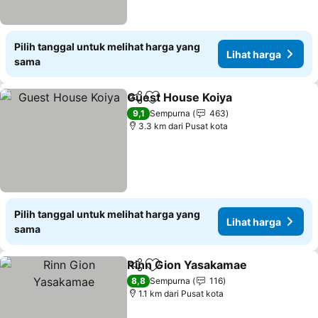
Pilih tanggal untuk melihat harga yang
Lihat harga
sama
Guest House Koiya
Bagikan
Tambahkan ke favorit
Lihat h
9,1
Sempurna
463
3.3 km dari Pusat kota
Pilih tanggal untuk melihat harga yang
Lihat harga
sama
Rinn Gion Yasakamae
Bagikan
Tambahkan ke favorit
Liha
8,8
Sempurna
116
1.1 km dari Pusat kota