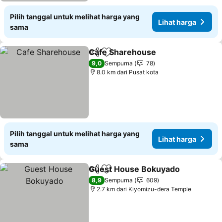
Pilih tanggal untuk melihat harga yang
Lihat harga
sama
Cafe Sharehouse
Bagikan
Tambahkan ke favorit
Lihat har
9,0
Sempurna
78
8.0 km dari Pusat kota
Pilih tanggal untuk melihat harga yang
Lihat harga
sama
Guest House Bokuyado
Bagikan
Tambahkan ke favorit
Li
8,9
Sempurna
609
2.7 km dari Kiyomizu-dera Temple