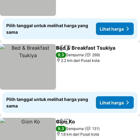
Pilih tanggal untuk melihat harga yang
Lihat harga
sama
Bed & Breakfast Tsukiya
Bagikan
Tambahkan ke favorit
Li
9,3
Sempurna
269
2.2 km dari Pusat kota
Pilih tanggal untuk melihat harga yang
Lihat harga
sama
Gion Ko
Bagikan
Tambahkan ke favorit
Lihat harga
9,3
Sempurna
131
1.6 km dari Pusat kota