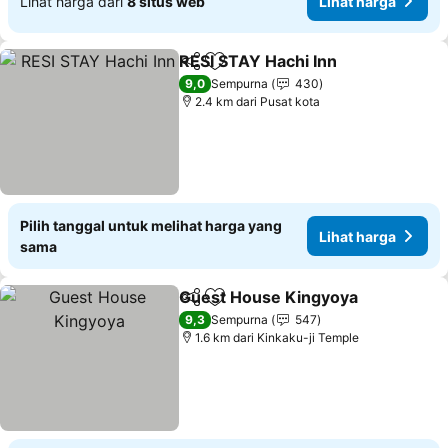
Lihat harga dari
8 situs web
Lihat harga
RESI STAY Hachi Inn
Bagikan
Tambahkan ke favorit
Lihat 
9,0
Sempurna
430
2.4 km dari Pusat kota
Pilih tanggal untuk melihat harga yang
Lihat harga
sama
Guest House Kingyoya
Bagikan
Tambahkan ke favorit
Lih
9,3
Sempurna
547
1.6 km dari Kinkaku-ji Temple