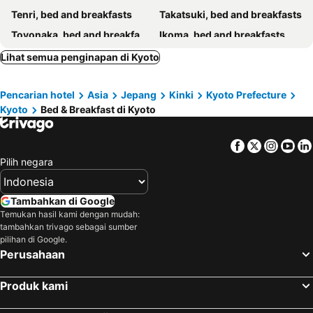
Tenri, bed and breakfasts
Takatsuki, bed and breakfasts
Toyonaka, bed and breakfasts
Ikoma, bed and breakfasts
Kameoka, bed and breakfasts
Suita, bed and breakfasts
Lihat semua penginapan di Kyoto
Ikeda, bed and breakfasts
Yawata, bed and breakfasts
Pencarian hotel
Asia
Jepang
Kinki
Kyoto Prefecture
Kadoma, bed and breakfasts
Higashiosaka, bed and breakfasts
Kyoto
Bed & Breakfast di Kyoto
Nagaokakyo, bed and breakfasts
Yamatokoriyama, bed and breakfasts
Omihachiman, bed and breakfasts
Hirakata, bed and breakfasts
Facebook
Twitter
Insta
Yo
Shijonawate, bed and breakfasts
Pilih negara
Tambahkan di Google
Temukan hasil kami dengan mudah:
tambahkan trivago sebagai sumber
pilihan di Google.
Perusahaan
Produk kami