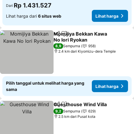
Rp 1.431.527
Dari
Lihat harga dari
6 situs web
Lihat harga
Momijiya Bekkan Kawa
Bagikan
Tambahkan ke favorit
No Iori Ryokan
Lihat harga
8,9
Sempurna
958
2.4 km dari Kiyomizu-dera Temple
Pilih tanggal untuk melihat harga yang
Lihat harga
sama
Guesthouse Wind Villa
Bagikan
Tambahkan ke favorit
Lih
9,2
Sempurna
629
2.5 km dari Pusat kota