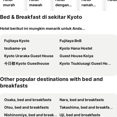
murah
mewah
dengan
ramah
kolam
hewan
renang
peliharaan
Bed & Breakfast di sekitar Kyoto
Hotel berikut ini mungkin menarik untuk Anda...
Fujitaya Kyoto
Fujitaya BnB
tsubame-ya
Kyoto Hana Hostel
Kyoto Uraraka Guest House
Guest House Koiya
今日都 Kyoto Guesthouse
Kyoto Tsukiusagi Guest House
Other popular destinations with bed and
breakfasts
Osaka, bed and breakfasts
Nara, bed and breakfasts
Otsu, bed and breakfasts
Takashima, bed and breakfasts
Nishinomiya, bed and breakfasts
Uji, bed and breakfasts