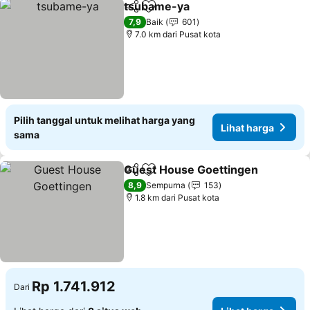
tsubame-ya
Bagikan
Tambahkan ke favorit
Lihat harga
7,9
Baik
601
7.0 km dari Pusat kota
Pilih tanggal untuk melihat harga yang
Lihat harga
sama
Guest House Goettingen
Bagikan
Tambahkan ke favorit
L
8,9
Sempurna
153
1.8 km dari Pusat kota
Rp 1.741.912
Dari