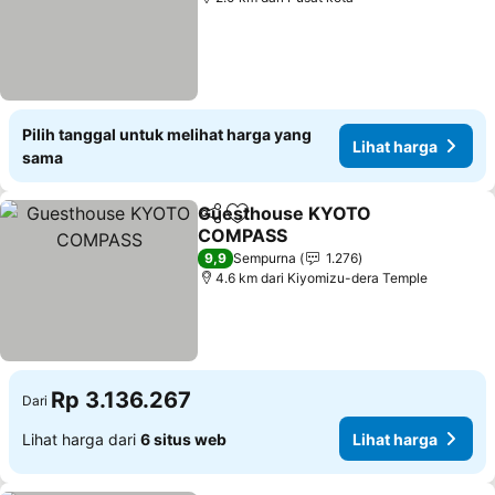
Pilih tanggal untuk melihat harga yang
Lihat harga
sama
Guesthouse KYOTO
Bagikan
Tambahkan ke favorit
COMPASS
Lihat harga
9,9
Sempurna
1.276
4.6 km dari Kiyomizu-dera Temple
Rp 3.136.267
Dari
Lihat harga dari
6 situs web
Lihat harga