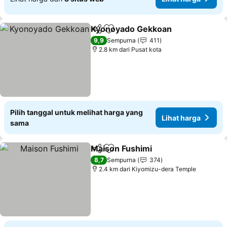
Kyonoyado Gekkoan
Bagikan
Tambahkan ke favorit
Lihat
9,9
Sempurna
411
2.8 km dari Pusat kota
Pilih tanggal untuk melihat harga yang
Lihat harga
sama
Maison Fushimi
Bagikan
Tambahkan ke favorit
Lihat harg
8,7
Sempurna
374
2.4 km dari Kiyomizu-dera Temple