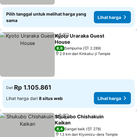
Pilih tanggal untuk melihat harga yang
Lihat harga
sama
Kyoto Uraraka Guest
Bagikan
Tambahkan ke favorit
House
Lihat harga
8,6
Sempurna
2.289
2.9 km dari Kinkaku-ji Temple
Rp 1.105.861
Dari
Lihat harga dari
8 situs web
Lihat harga
Shukubo Chishakuin
Bagikan
Tambahkan ke favorit
Kaikan
Lihat harga
8,4
Sangat baik
278
1.3 km dari Kiyomizu-dera Temple