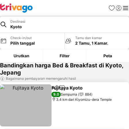
Favorit
Login
Me
Destinasi
Kyoto
Check-in/out
Tamu dan kamar
Pilih tanggal
2 Tamu, 1 Kamar.
Urutkan
Filter
Peta
Bandingkan harga Bed & Breakfast di Kyoto,
Jepang
Bagaimana pembayaran memengaruhi hasil
Fujitaya Kyoto
Bagikan
Tambahkan ke favorit
Lihat harga
9,0
Sempurna
884
3.4 km dari Kiyomizu-dera Temple