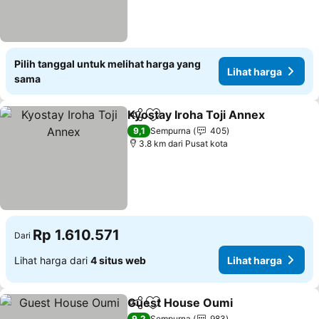
Pilih tanggal untuk melihat harga yang
Lihat harga
sama
Kyostay Iroha Toji Annex
Bagikan
Tambahkan ke favorit
L
9,1
Sempurna
405
3.8 km dari Pusat kota
Rp 1.610.571
Dari
Lihat harga dari
4 situs web
Lihat harga
Guest House Oumi
Bagikan
Tambahkan ke favorit
Lihat h
9,2
Sempurna
983