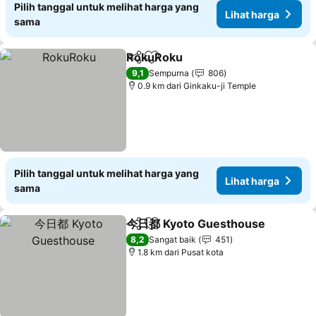
Pilih tanggal untuk melihat harga yang
Lihat harga
sama
RokuRoku
Bagikan
Tambahkan ke favorit
Lihat harga
9,1
Sempurna
806
0.9 km dari Ginkaku-ji Temple
Pilih tanggal untuk melihat harga yang
Lihat harga
sama
今日都 Kyoto Guesthouse
Bagikan
Tambahkan ke favorit
L
8,2
Sangat baik
451
1.8 km dari Pusat kota