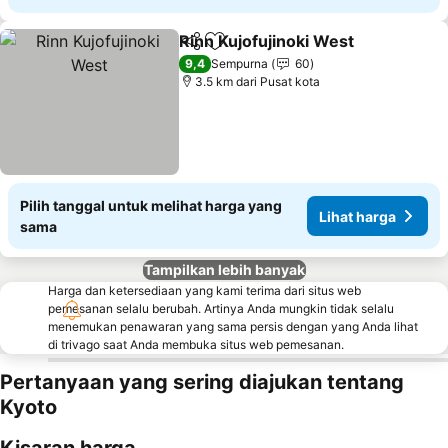
Rinn Kujofujinoki West
Bagikan
Tambahkan ke favorit
Lih
9,4
Sempurna
60
3.5 km dari Pusat kota
Pilih tanggal untuk melihat harga yang
Lihat harga
sama
Tampilkan lebih banyak
Harga dan ketersediaan yang kami terima dari situs web
pemesanan selalu berubah. Artinya Anda mungkin tidak selalu
menemukan penawaran yang sama persis dengan yang Anda lihat
di trivago saat Anda membuka situs web pemesanan.
Pertanyaan yang sering diajukan tentang
Kyoto