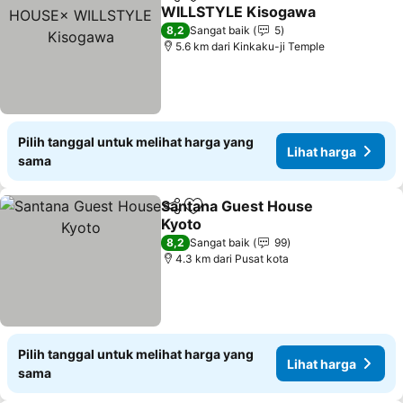
Bagikan
Tambahkan ke favorit
WILLSTYLE Kisogawa
Lihat harga
8,2
Sangat baik
5
5.6 km dari Kinkaku-ji Temple
Pilih tanggal untuk melihat harga yang
Lihat harga
sama
Santana Guest House
Bagikan
Tambahkan ke favorit
Kyoto
Lihat harga
8,2
Sangat baik
99
4.3 km dari Pusat kota
Pilih tanggal untuk melihat harga yang
Lihat harga
sama