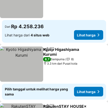
Rp 4.258.236
Dari
Lihat harga dari
4 situs web
Lihat harga
Kyoto Higashiyama
Bagikan
Tambahkan ke favorit
Kurumi
Lihat harga
8,7
Sempurna
8
3.3 km dari Pusat kota
Pilih tanggal untuk melihat harga yang
Lihat harga
sama
RakutenSTAY HOUSE×