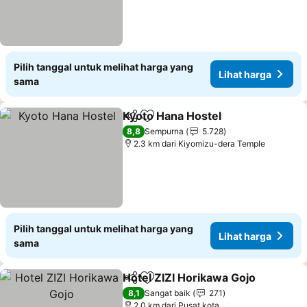
Pilih tanggal untuk melihat harga yang
Lihat harga
sama
Kyoto Hana Hostel
Bagikan
Tambahkan ke favorit
Lihat h
8,8
Sempurna
5.728
2.3 km dari Kiyomizu-dera Temple
Pilih tanggal untuk melihat harga yang
Lihat harga
sama
Hotel ZIZI Horikawa Gojo
Bagikan
Tambahkan ke favorit
L
8,1
Sangat baik
271
2.0 km dari Pusat kota