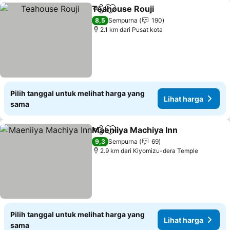
Teahouse Rouji
Bagikan
Tambahkan ke favorit
Lihat harg
8,5
Sempurna
190
2.1 km dari Pusat kota
Pilih tanggal untuk melihat harga yang
Lihat harga
sama
Maeniiya Machiya Inn
Bagikan
Tambahkan ke favorit
Lihat
9,3
Sempurna
69
2.9 km dari Kiyomizu-dera Temple
Pilih tanggal untuk melihat harga yang
Lihat harga
sama