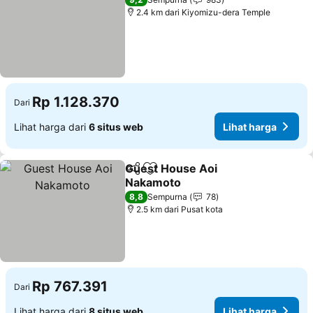
2.4 km dari Kiyomizu-dera Temple
Rp 1.128.370
Dari
Lihat harga dari
6 situs web
Lihat harga
Guest House Aoi
Bagikan
Tambahkan ke favorit
Nakamoto
Lihat harga
8,8
Sempurna
78
2.5 km dari Pusat kota
Rp 767.391
Dari
Lihat harga dari
8 situs web
Lihat harga