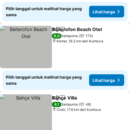
Pilih tanggal untuk melihat harga yang
Lihat harga
sama
Bellerofon Beach Otel
Bagikan
Tambahkan ke favorit
Liha
9,0
Sempurna
173
Kemer, 18.3 km dari Kumluca
Pilih tanggal untuk melihat harga yang
Lihat harga
sama
Bahçe Villa
Bagikan
Tambahkan ke favorit
Lihat harga
9,1
Sempurna
48
Cirali, 17.6 km dari Kumluca