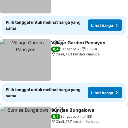
Pilih tanggal untuk melihat harga yang
Lihat harga
sama
Village Garden Pansiyon
Bagikan
Tambahkan ke favorit
Li
8,4
Sangat baik
1.509
Cirali, 17.3 km dari Kumluca
Pilih tanggal untuk melihat harga yang
Lihat harga
sama
Sunrise Bungalows
Bagikan
Tambahkan ke favorit
Lihat h
8,4
Sangat baik
88
Cirali, 17.7 km dari Kumluca