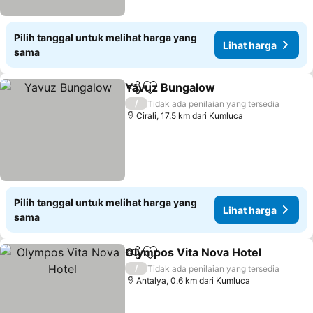
Pilih tanggal untuk melihat harga yang
Lihat harga
sama
Yavuz Bungalow
Bagikan
Tambahkan ke favorit
Lihat har
/
Tidak ada penilaian yang tersedia
Cirali, 17.5 km dari Kumluca
Pilih tanggal untuk melihat harga yang
Lihat harga
sama
Olympos Vita Nova Hotel
Bagikan
Tambahkan ke favorit
L
/
Tidak ada penilaian yang tersedia
Antalya, 0.6 km dari Kumluca