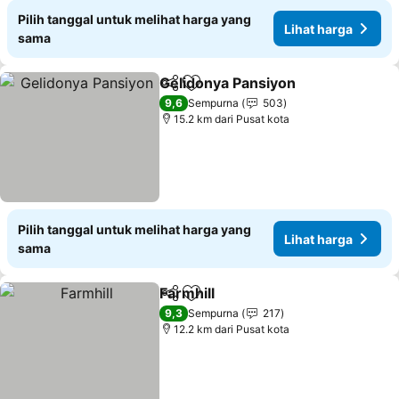
Pilih tanggal untuk melihat harga yang
Lihat harga
sama
Gelidonya Pansiyon
Bagikan
Tambahkan ke favorit
Lihat 
9,6
Sempurna
503
15.2 km dari Pusat kota
Pilih tanggal untuk melihat harga yang
Lihat harga
sama
Farmhill
Bagikan
Tambahkan ke favorit
Lihat harga
9,3
Sempurna
217
12.2 km dari Pusat kota