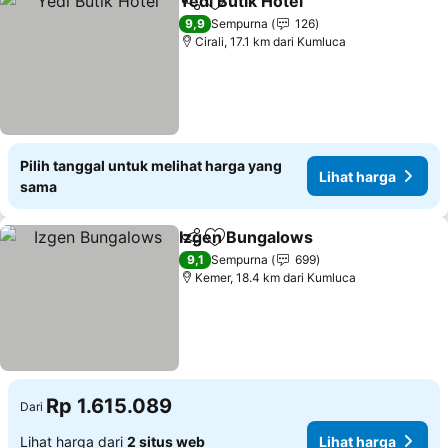
Yedi Butik Hotel
Bagikan
Tambahkan ke favorit
Lihat harg
9,9
Sempurna
126
Cirali, 17.1 km dari Kumluca
Pilih tanggal untuk melihat harga yang
Lihat harga
sama
Izgen Bungalows
Bagikan
Tambahkan ke favorit
Lihat har
9,1
Sempurna
699
Kemer, 18.4 km dari Kumluca
Rp 1.615.089
Dari
Lihat harga dari
2 situs web
Lihat harga