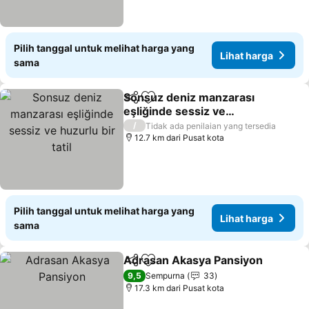
Pilih tanggal untuk melihat harga yang
Lihat harga
sama
Sonsuz deniz manzarası
Bagikan
Tambahkan ke favorit
eşliğinde sessiz ve
huzurlu bir tatil
Lihat harga
/
Tidak ada penilaian yang tersedia
12.7 km dari Pusat kota
Pilih tanggal untuk melihat harga yang
Lihat harga
sama
Adrasan Akasya Pansiyon
Bagikan
Tambahkan ke favorit
9,5
Sempurna
33
17.3 km dari Pusat kota