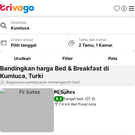
Favorit
Login
Me
Destinasi
Kumluca
Check-in/out
Tamu dan kamar
Pilih tanggal
2 Tamu, 1 Kamar.
Urutkan
Filter
Peta
Bandingkan harga Bed & Breakfast di
Kumluca, Turki
Bagaimana pembayaran memengaruhi hasil
Fii Suites
Bagikan
Tambahkan ke favorit
Lihat harga
8,3
Sangat baik
6
7.4 km dari Pusat kota