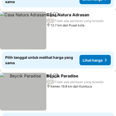
sama
Casa Natura Adrasan
Bagikan
Tambahkan ke favorit
Lihat
/
Tidak ada penilaian yang tersedia
13.7 km dari Pusat kota
Pilih tanggal untuk melihat harga yang
Lihat harga
sama
Beycik Paradise
Bagikan
Tambahkan ke favorit
Lihat harg
/
Tidak ada penilaian yang tersedia
Kemer, 19.8 km dari Kumluca