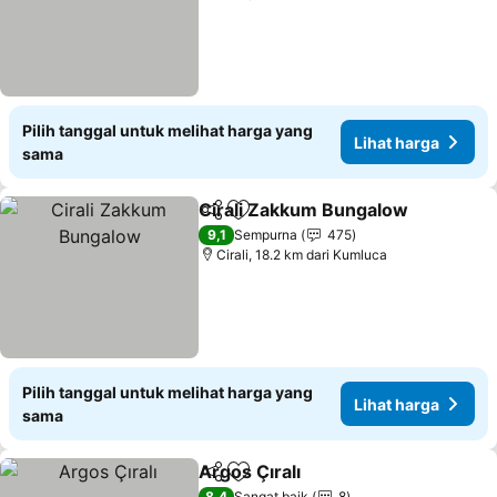
Pilih tanggal untuk melihat harga yang
Lihat harga
sama
Cirali Zakkum Bungalow
Bagikan
Tambahkan ke favorit
Li
9,1
Sempurna
475
Cirali, 18.2 km dari Kumluca
Pilih tanggal untuk melihat harga yang
Lihat harga
sama
Argos Çıralı
Bagikan
Tambahkan ke favorit
Lihat harga
8,4
Sangat baik
8