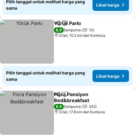
Pilih tanggal untuk melihat harga yang
Lihat harga
sama
Yörük Parkı
Bagikan
Tambahkan ke favorit
Lihat harga
8,9
Sempurna
10
Cirali, 15.2 km dari Kumluca
Pilih tanggal untuk melihat harga yang
Lihat harga
sama
Flora Pansiyon
Bagikan
Tambahkan ke favorit
Bed&breakfast
Lihat harga
8,6
Sempurna
242
Cirali, 17.8 km dari Kumluca