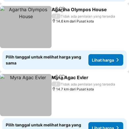
Agartha Olympos House
Bagikan
Tambahkan ke favorit
L
/
Tidak ada penilaian yang tersedia
14.6 km dari Pusat kota
Pilih tanggal untuk melihat harga yang
Lihat harga
sama
Myra Agac Evler
Bagikan
Tambahkan ke favorit
Lihat harg
/
Tidak ada penilaian yang tersedia
14.7 km dari Pusat kota
Pilih tanggal untuk melihat harga yang
Lihat harga