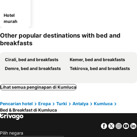
Hotel
murah
Other popular destinations with bed and
breakfasts
Cirali, bed and breakfasts
Kemer, bed and breakfasts
Demre, bed and breakfasts
Tekirova, bed and breakfasts
Lihat semua penginapan di Kumluca
Pencarian hotel
Eropa
Turki
Antalya
Kumluca
Bed & Breakfast di Kumluca
Facebook
Twitter
Insta
Yo
Pilih negara