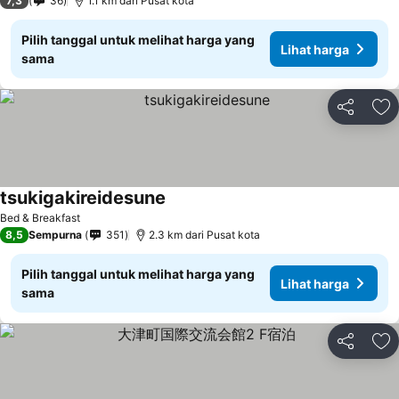
7,3
36
1.1 km dari Pusat kota
Pilih tanggal untuk melihat harga yang
Lihat harga
sama
Bagikan
Ta
tsukigakireidesune
Bed & Breakfast
8,5
Sempurna
351
2.3 km dari Pusat kota
Pilih tanggal untuk melihat harga yang
Lihat harga
sama
Bagikan
Ta