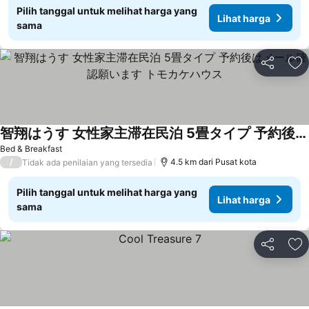
Pilih tanggal untuk melihat harga yang
Lihat harga
sama
Bagikan
Ta
智翔はうす 女性家主滞在民泊 5畳タイプ 予約後はメール確認願います トモカケハウス
Bed & Breakfast
/
4.5 km dari Pusat kota
Tidak ada penilaian yang tersedia
Pilih tanggal untuk melihat harga yang
Lihat harga
sama
Bagikan
Ta