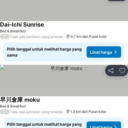
Dai-Ichi Sunrise
Bed & Breakfast
/
0.7 km dari Pusat kota
Tidak ada penilaian yang tersedia
Pilih tanggal untuk melihat harga yang
Lihat harga
sama
Bagikan
Ta
早川倉庫 moku
Bed & Breakfast
/
1.3 km dari Pusat kota
Tidak ada penilaian yang tersedia
Pilih tanggal untuk melihat harga yang
Lihat harga