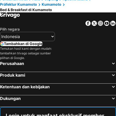
Präfektur Kumamoto
Kumamoto
Bed & Breakfast di Kumamoto
Facebook
Twitter
Insta
Yo
Pilih negara
Tambahkan di Google
Temukan hasil kami dengan mudah:
tambahkan trivago sebagai sumber
pilihan di Google.
Perusahaan
Produk kami
Ketentuan dan kebijakan
Dukungan
Login untuk manfaat eksklusif member