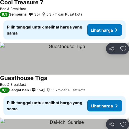
Cool Treasure 7
Bed & Breakfast
8,9
Sempurna
35
5.3 km dari Pusat kota
Pilih tanggal untuk melihat harga yang
Lihat harga
sama
Bagikan
Ta
Guesthouse Tiga
Bed & Breakfast
8,3
Sangat baik
154
1.1 km dari Pusat kota
Pilih tanggal untuk melihat harga yang
Lihat harga
sama
Bagikan
Ta