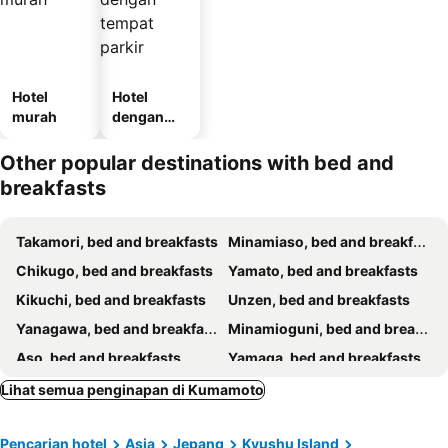
Hotel
Hotel
murah
dengan
tempat
parkir
Other popular destinations with bed and
breakfasts
Takamori, bed and breakfasts
Minamiaso, bed and breakfasts
Chikugo, bed and breakfasts
Yamato, bed and breakfasts
Kikuchi, bed and breakfasts
Unzen, bed and breakfasts
Yanagawa, bed and breakfasts
Minamioguni, bed and breakfasts
Aso, bed and breakfasts
Yamaga, bed and breakfasts
Yatsushiro, bed and breakfasts
Nankan, bed and breakfasts
Lihat semua penginapan di Kumamoto
Pencarian hotel
Asia
Jepang
Kyushu Island