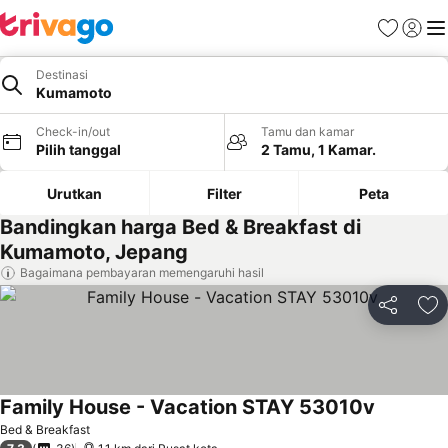
Favorit
Login
Me
Destinasi
Kumamoto
Check-in/out
Tamu dan kamar
Pilih tanggal
2 Tamu, 1 Kamar.
Urutkan
Filter
Peta
Bandingkan harga Bed & Breakfast di
Kumamoto, Jepang
Bagaimana pembayaran memengaruhi hasil
Bagikan
Ta
Family House - Vacation STAY 53010v
Bed & Breakfast