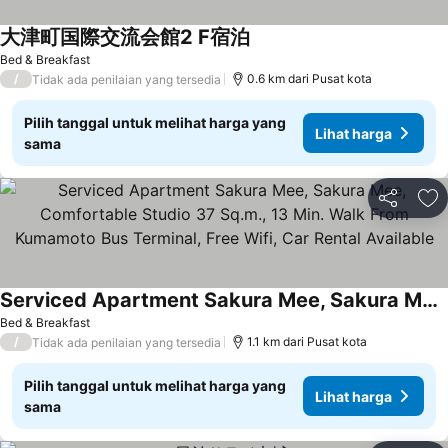
大津町国際交流会館2 F宿泊
Bed & Breakfast
/
0.6 km dari Pusat kota
Tidak ada penilaian yang tersedia
Pilih tanggal untuk melihat harga yang
Lihat harga
sama
Bagikan
Ta
Serviced Apartment Sakura Mee, Sakura Mee, Comfortable Studio 37 Sq.m., 13 Min. Walk From Kumamoto Bus Terminal, Free Wifi, Car Rental Available
Bed & Breakfast
/
1.1 km dari Pusat kota
Tidak ada penilaian yang tersedia
Pilih tanggal untuk melihat harga yang
Lihat harga
sama