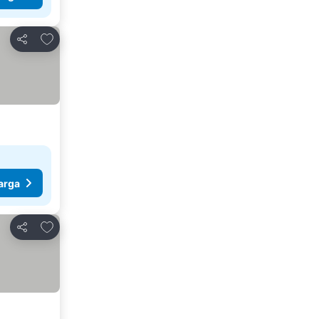
Tambahkan ke favorit
Bagikan
arga
Tambahkan ke favorit
Bagikan