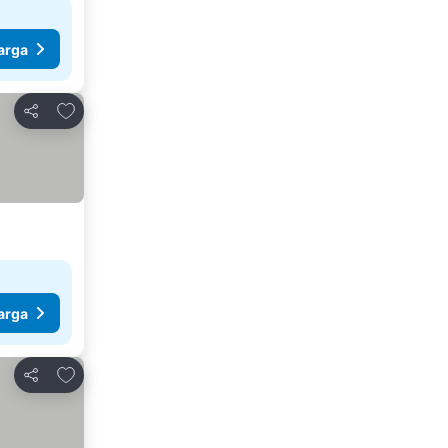
arga
Tambahkan ke favorit
Bagikan
arga
Tambahkan ke favorit
Bagikan