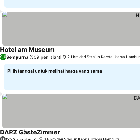
Hotel am Museum
Lihat harga
Sempurna
(509 penilaian)
9,0
2.1 km dari Stasiun Kereta Utama Hambu
Pilih tanggal untuk melihat harga yang sama
DARZ GästeZimmer
Lihat harga
(833 penilaian)
7,0
3.8 km dari Stasiun Kereta Utama Hamburg