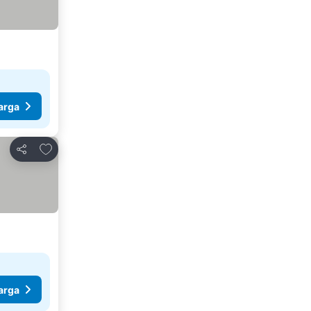
arga
Tambahkan ke favorit
Bagikan
arga