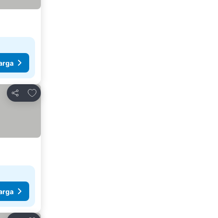
arga
Tambahkan ke favorit
Bagikan
arga