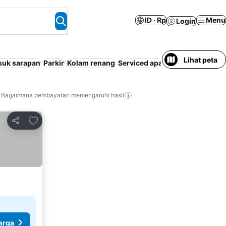
ID · Rp
Menu
Login
Lihat peta
suk sarapan
Parkir
Kolam renang
Serviced apartment
Wi-Fi
AC
Bagaimana pembayaran memengaruhi hasil
Tambahkan ke favorit
Bagikan
arga