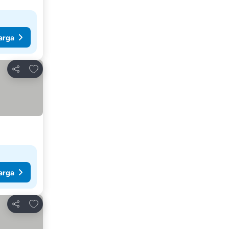
arga
Tambahkan ke favorit
Bagikan
arga
Tambahkan ke favorit
Bagikan