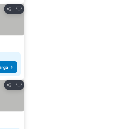
Tambahkan ke favorit
Bagikan
arga
Tambahkan ke favorit
Bagikan