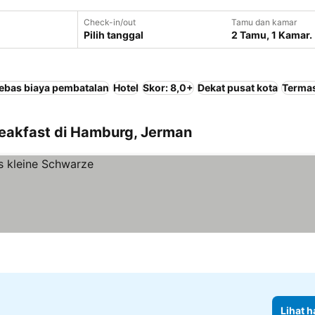
Check-in/out
Tamu dan kamar
Pilih tanggal
2 Tamu, 1 Kamar.
ebas biaya pembatalan
Hotel
Skor: 8,0+
Dekat pusat kota
Terma
eakfast di Hamburg, Jerman
Lihat h