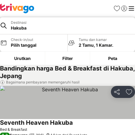
Favorit
Login
Me
Destinasi
Hakuba
Check-in/out
Tamu dan kamar
Pilih tanggal
2 Tamu, 1 Kamar.
Urutkan
Filter
Peta
Bandingkan harga Bed & Breakfast di Hakuba,
Jepang
Bagaimana pembayaran memengaruhi hasil
Bagikan
Ta
Seventh Heaven Hakuba
Lihat harga
Bed & Breakfast