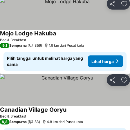
Bagikan
Ta
Mojo Lodge Hakuba
Lihat harga
Bed & Breakfast
9,1
Sempurna
359
1.9 km dari Pusat kota
Pilih tanggal untuk melihat harga yang
Lihat harga
sama
Bagikan
Ta
Canadian Village Goryu
Lihat harga
Bed & Breakfast
8,8
Sempurna
83
4.8 km dari Pusat kota