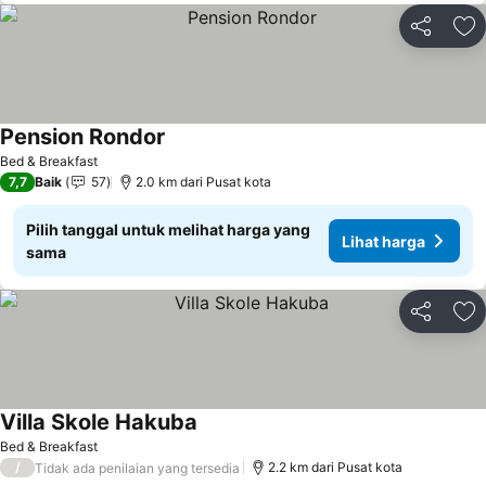
Bagikan
Ta
Pension Rondor
Lihat harga
Bed & Breakfast
7,7
Baik
57
2.0 km dari Pusat kota
Pilih tanggal untuk melihat harga yang
Lihat harga
sama
Bagikan
Ta
Villa Skole Hakuba
Lihat harga
Bed & Breakfast
/
2.2 km dari Pusat kota
Tidak ada penilaian yang tersedia