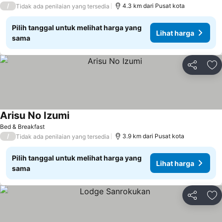
/
4.3 km dari Pusat kota
Tidak ada penilaian yang tersedia
Pilih tanggal untuk melihat harga yang
Lihat harga
sama
Bagikan
Ta
Arisu No Izumi
Lihat harga
Bed & Breakfast
/
3.9 km dari Pusat kota
Tidak ada penilaian yang tersedia
Pilih tanggal untuk melihat harga yang
Lihat harga
sama
Bagikan
Ta