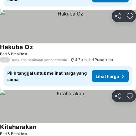
Bagikan
Ta
Hakuba Oz
Lihat harga
Bed & Breakfast
/
4.7 km dari Pusat kota
Tidak ada penilaian yang tersedia
Pilih tanggal untuk melihat harga yang
Lihat harga
sama
Bagikan
Ta
Kitaharakan
Lihat harga
Bed & Breakfast