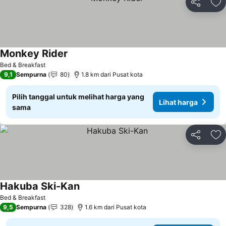
Bagikan
Ta
Monkey Rider
Lihat harga
Bed & Breakfast
9,1
Sempurna
80
1.8 km dari Pusat kota
Pilih tanggal untuk melihat harga yang
Lihat harga
sama
Bagikan
Ta
Hakuba Ski-Kan
Lihat harga
Bed & Breakfast
9,5
Sempurna
328
1.6 km dari Pusat kota