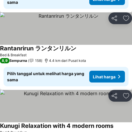
sama
Bagikan
Ta
Rantanrirun ランタンリルン
Lihat harga
Bed & Breakfast
8,9
Sempurna
158
4.4 km dari Pusat kota
Pilih tanggal untuk melihat harga yang
Lihat harga
sama
Bagikan
Ta
Kunugi Relaxation with 4 modern rooms
Lihat ha