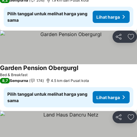
9,2
Sempurna
206
1.9 km dari Pusat kota
Pilih tanggal untuk melihat harga yang
Lihat harga
sama
Bagikan
Ta
Garden Pension Obergurgl
Lihat harga
Bed & Breakfast
8,7
Sempurna
174
4.5 km dari Pusat kota
Pilih tanggal untuk melihat harga yang
Lihat harga
sama
Bagikan
Ta