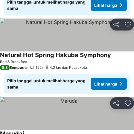
Pilih tanggal untuk melihat harga yang
Lihat harga
sama
Bagikan
Ta
Natural Hot Spring Hakuba Symphony
Lihat harg
Bed & Breakfast
8,8
Sempurna
122
4.2 km dari Pusat kota
Pilih tanggal untuk melihat harga yang
Lihat harga
sama
Bagikan
Ta
Marudai