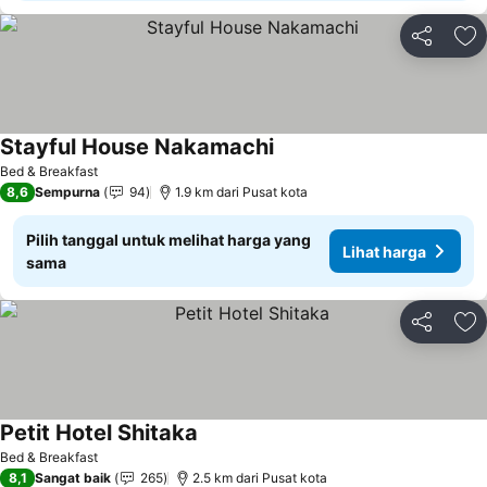
Bagikan
Ta
Stayful House Nakamachi
Lihat harga
Bed & Breakfast
8,6
Sempurna
94
1.9 km dari Pusat kota
Pilih tanggal untuk melihat harga yang
Lihat harga
sama
Bagikan
Ta
Petit Hotel Shitaka
Lihat harga
Bed & Breakfast
8,1
Sangat baik
265
2.5 km dari Pusat kota