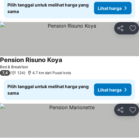
Pilih tanggal untuk melihat harga yang
Lihat harga
sama
Bagikan
Ta
Pension Risuno Koya
Lihat harga
Bed & Breakfast
7,4
124
4.7 km dari Pusat kota
Pilih tanggal untuk melihat harga yang
Lihat harga
sama
Bagikan
Ta