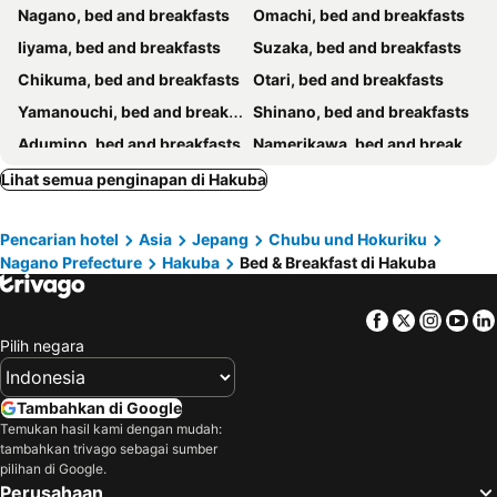
Nagano, bed and breakfasts
Omachi, bed and breakfasts
Iiyama, bed and breakfasts
Suzaka, bed and breakfasts
Chikuma, bed and breakfasts
Otari, bed and breakfasts
Yamanouchi, bed and breakfasts
Shinano, bed and breakfasts
Adumino, bed and breakfasts
Namerikawa, bed and breakfasts
Azumino, bed and breakfasts
Sakaki, bed and breakfasts
Lihat semua penginapan di Hakuba
Kamiichi, bed and breakfasts
Ueda, bed and breakfasts
Pencarian hotel
Asia
Jepang
Chubu und Hokuriku
Asahi, bed and breakfasts
Nakano, bed and breakfasts
Nagano Prefecture
Hakuba
Bed & Breakfast di Hakuba
Matsukawa, bed and breakfasts
Facebook
Twitter
Insta
Yo
Pilih negara
Tambahkan di Google
Temukan hasil kami dengan mudah:
tambahkan trivago sebagai sumber
pilihan di Google.
Perusahaan