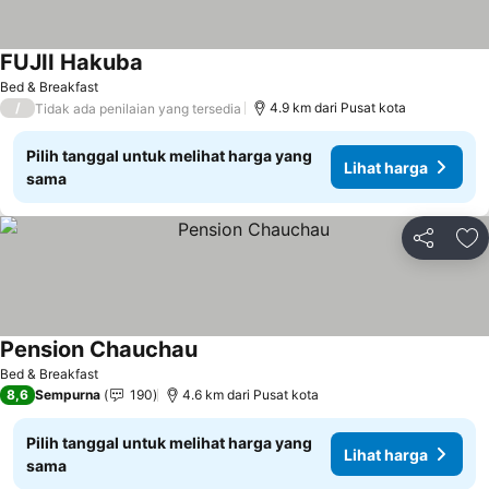
FUJII Hakuba
Lihat harga
Bed & Breakfast
/
4.9 km dari Pusat kota
Tidak ada penilaian yang tersedia
Pilih tanggal untuk melihat harga yang
Lihat harga
sama
Bagikan
Ta
Pension Chauchau
Lihat harga
Bed & Breakfast
8,6
Sempurna
190
4.6 km dari Pusat kota
Pilih tanggal untuk melihat harga yang
Lihat harga
sama