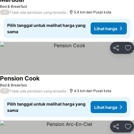
Lihat harga
Bed & Breakfast
/
5.4 km dari Pusat kota
Tidak ada penilaian yang tersedia
Pilih tanggal untuk melihat harga yang
Lihat harga
sama
Bagikan
Ta
Pension Cook
Lihat harga
Bed & Breakfast
/
4.5 km dari Pusat kota
Tidak ada penilaian yang tersedia
Pilih tanggal untuk melihat harga yang
Lihat harga
sama
Bagikan
Ta