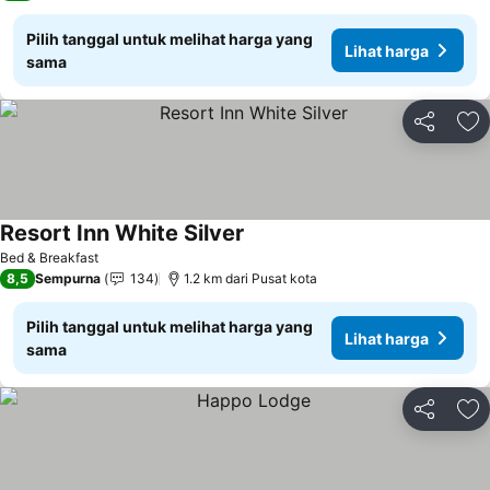
Pilih tanggal untuk melihat harga yang
Lihat harga
sama
Bagikan
Ta
Resort Inn White Silver
Lihat harga
Bed & Breakfast
8,5
Sempurna
134
1.2 km dari Pusat kota
Pilih tanggal untuk melihat harga yang
Lihat harga
sama
Bagikan
Ta