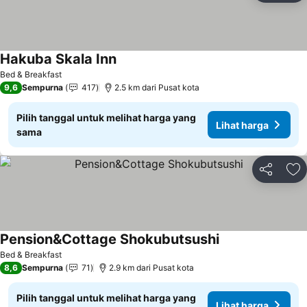
Hakuba Skala Inn
Lihat harga
Bed & Breakfast
9,6
Sempurna
417
2.5 km dari Pusat kota
Pilih tanggal untuk melihat harga yang
Lihat harga
sama
Bagikan
Ta
Pension&Cottage Shokubutsushi
Lihat harga
Bed & Breakfast
8,6
Sempurna
71
2.9 km dari Pusat kota
Pilih tanggal untuk melihat harga yang
Lihat harga