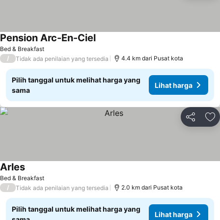
Pension Arc-En-Ciel
Lihat harga
Bed & Breakfast
/
4.4 km dari Pusat kota
Tidak ada penilaian yang tersedia
Pilih tanggal untuk melihat harga yang
Lihat harga
sama
Bagikan
Ta
Arles
Lihat harga
Bed & Breakfast
/
2.0 km dari Pusat kota
Tidak ada penilaian yang tersedia
Pilih tanggal untuk melihat harga yang
Lihat harga
sama