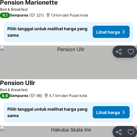
Pension Marionette
Lihat harga
Bed & Breakfast
9,1
Sempurna
221
1.9 km dari Pusat kota
Pilih tanggal untuk melihat harga yang
Lihat harga
sama
Bagikan
Ta
Pension Ullr
Lihat harga
Bed & Breakfast
8,8
Sempurna
96
4.7 km dari Pusat kota
Pilih tanggal untuk melihat harga yang
Lihat harga
sama
Bagikan
Ta