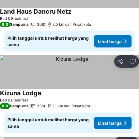
Land Haus Dancru Netz
Lihat harga
Bed & Breakfast
9,0
Sempurna
308
2.0 km dari Pusat kota
Pilih tanggal untuk melihat harga yang
Lihat harga
sama
Bagikan
Ta
Kizuna Lodge
Lihat harga
Bed & Breakfast
8,8
Sempurna
388
2.1 km dari Pusat kota
Pilih tanggal untuk melihat harga yang
Lihat harga
sama