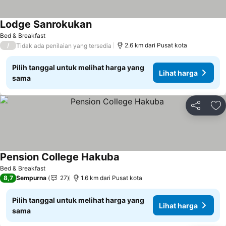
Lodge Sanrokukan
Lihat harga
Bed & Breakfast
/
2.6 km dari Pusat kota
Tidak ada penilaian yang tersedia
Pilih tanggal untuk melihat harga yang
Lihat harga
sama
Bagikan
Ta
Pension College Hakuba
Lihat harga
Bed & Breakfast
8,7
Sempurna
27
1.6 km dari Pusat kota
Pilih tanggal untuk melihat harga yang
Lihat harga
sama