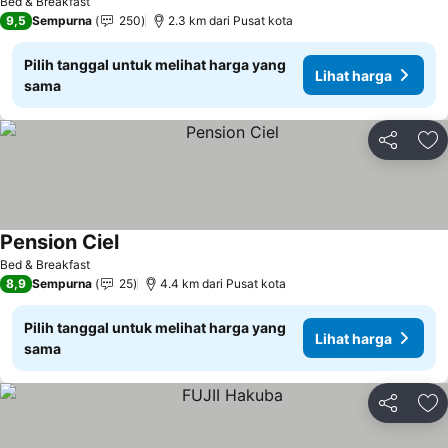
Bed & Breakfast
9,5
Sempurna
250
2.3 km dari Pusat kota
Pilih tanggal untuk melihat harga yang
Lihat harga
sama
Bagikan
Ta
Pension Ciel
Lihat harga
Bed & Breakfast
8,9
Sempurna
25
4.4 km dari Pusat kota
Pilih tanggal untuk melihat harga yang
Lihat harga
sama
Bagikan
Ta