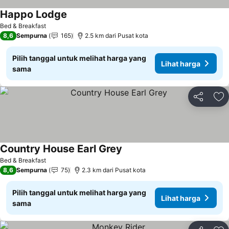
Happo Lodge
Lihat harga
Bed & Breakfast
8,6
Sempurna
165
2.5 km dari Pusat kota
Pilih tanggal untuk melihat harga yang
Lihat harga
sama
Bagikan
Ta
Country House Earl Grey
Lihat harga
Bed & Breakfast
8,6
Sempurna
75
2.3 km dari Pusat kota
Pilih tanggal untuk melihat harga yang
Lihat harga
sama