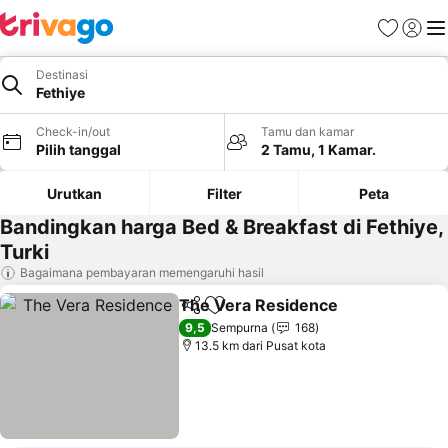
Favorit
Login
Me
Destinasi
Fethiye
Check-in/out
Tamu dan kamar
Pilih tanggal
2 Tamu, 1 Kamar.
Urutkan
Filter
Peta
Bandingkan harga Bed & Breakfast di Fethiye,
Turki
Bagaimana pembayaran memengaruhi hasil
The Vera Residence
Bagikan
Tambahkan ke favorit
9,5
Sempurna
168
13.5 km dari Pusat kota