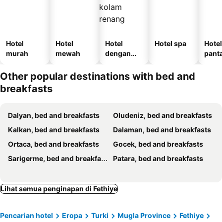
Hotel
Hotel
Hotel
Hotel spa
Hotel
murah
mewah
dengan
panta
kolam
renang
Other popular destinations with bed and
breakfasts
Dalyan, bed and breakfasts
Oludeniz, bed and breakfasts
Kalkan, bed and breakfasts
Dalaman, bed and breakfasts
Ortaca, bed and breakfasts
Gocek, bed and breakfasts
Sarigerme, bed and breakfasts
Patara, bed and breakfasts
Lihat semua penginapan di Fethiye
Pencarian hotel
Eropa
Turki
Mugla Province
Fethiye