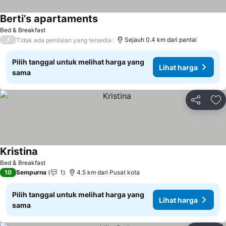
Berti’s apartaments
Lihat harga
Bed & Breakfast
/
Sejauh 0.4 km dari pantai
Tidak ada penilaian yang tersedia
Pilih tanggal untuk melihat harga yang
Lihat harga
sama
Bagikan
Ta
Kristina
Lihat harga
Bed & Breakfast
10
Sempurna
1
4.5 km dari Pusat kota
Pilih tanggal untuk melihat harga yang
Lihat harga
sama