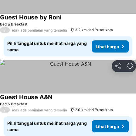
Guest House by Roni
Lihat harga
Bed & Breakfast
/
3.2 km dari Pusat kota
Tidak ada penilaian yang tersedia
Pilih tanggal untuk melihat harga yang
Lihat harga
sama
Bagikan
Ta
Guest House A&N
Lihat harga
Bed & Breakfast
/
2.0 km dari Pusat kota
Tidak ada penilaian yang tersedia
Pilih tanggal untuk melihat harga yang
Lihat harga
sama