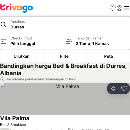
Favorit
Login
Me
Destinasi
Durres
Check-in/out
Tamu dan kamar
Pilih tanggal
2 Tamu, 1 Kamar.
Urutkan
Filter
Peta
Bandingkan harga Bed & Breakfast di Durres,
Albania
Bagaimana pembayaran memengaruhi hasil
Bagikan
Ta
Vila Palma
Lihat harga
Bed & Breakfast