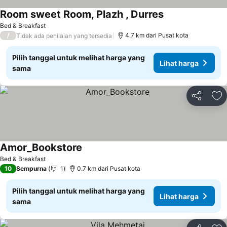
Room sweet Room, Plazh , Durres
Lihat harga
Bed & Breakfast
/
4.7 km dari Pusat kota
Tidak ada penilaian yang tersedia
Pilih tanggal untuk melihat harga yang
Lihat harga
sama
Bagikan
Ta
Amor_Bookstore
Lihat harga
Bed & Breakfast
10
Sempurna
1
0.7 km dari Pusat kota
Pilih tanggal untuk melihat harga yang
Lihat harga
sama