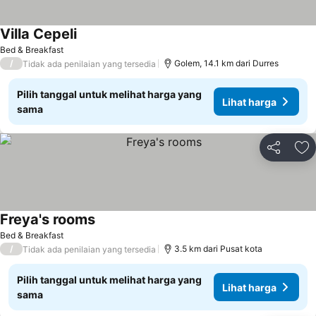
Villa Cepeli
Lihat harga
Bed & Breakfast
/
Golem, 14.1 km dari Durres
Tidak ada penilaian yang tersedia
Pilih tanggal untuk melihat harga yang
Lihat harga
sama
Bagikan
Ta
Freya's rooms
Lihat harga
Bed & Breakfast
/
3.5 km dari Pusat kota
Tidak ada penilaian yang tersedia
Pilih tanggal untuk melihat harga yang
Lihat harga
sama