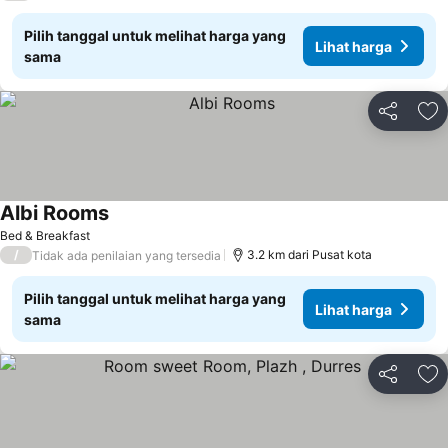
Pilih tanggal untuk melihat harga yang
Lihat harga
sama
Bagikan
Ta
Albi Rooms
Lihat harga
Bed & Breakfast
/
3.2 km dari Pusat kota
Tidak ada penilaian yang tersedia
Pilih tanggal untuk melihat harga yang
Lihat harga
sama
Bagikan
Ta