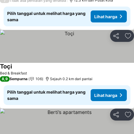
/
12.3 km dari Pusat kota
Tidak ada penilaian yang tersedia
Pilih tanggal untuk melihat harga yang
Lihat harga
sama
Bagikan
Ta
Toçi
Lihat harga
Bed & Breakfast
8,9
Sempurna
106
Sejauh 0.2 km dari pantai
Pilih tanggal untuk melihat harga yang
Lihat harga
sama
Bagikan
Ta