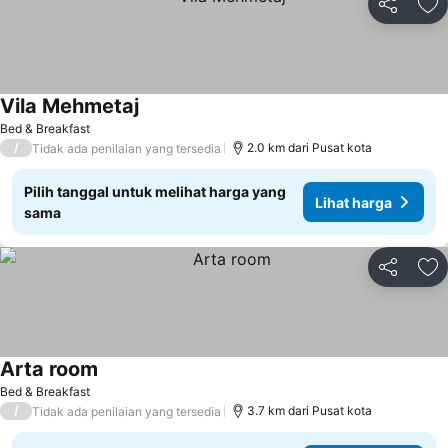
Bagikan
Ta
Vila Mehmetaj
Lihat harga
Bed & Breakfast
/
2.0 km dari Pusat kota
Tidak ada penilaian yang tersedia
Pilih tanggal untuk melihat harga yang
Lihat harga
sama
Bagikan
Ta
Arta room
Lihat harga
Bed & Breakfast
/
3.7 km dari Pusat kota
Tidak ada penilaian yang tersedia