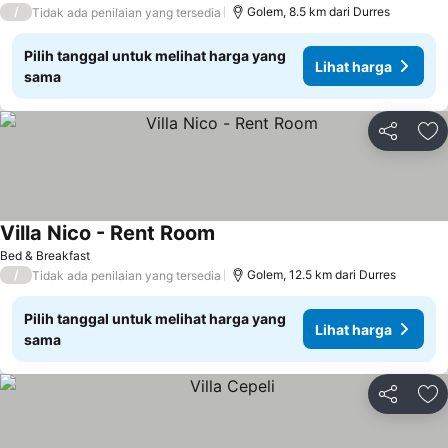
/
Golem, 8.5 km dari Durres
Tidak ada penilaian yang tersedia
Pilih tanggal untuk melihat harga yang
Lihat harga
sama
Bagikan
Ta
Villa Nico - Rent Room
Lihat harga
Bed & Breakfast
/
Golem, 12.5 km dari Durres
Tidak ada penilaian yang tersedia
Pilih tanggal untuk melihat harga yang
Lihat harga
sama
Bagikan
Ta