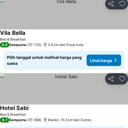
Bagikan
Ta
Vila Bella
Lihat harga
Bed & Breakfast
9,4
Sempurna
135
3.6 km dari Pusat kota
Pilih tanggal untuk melihat harga yang
Lihat harga
sama
Bagikan
Ta
Hotel Sabi
Lihat harga
Bed & Breakfast
8,7
Sempurna
668
Manëz, 15.5 km dari Durres