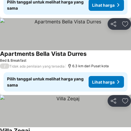
Pilih tanggal untuk melihat harga yang
Lihat harga
sama
Bagikan
Ta
Apartments Bella Vista Durres
Lihat harga
Bed & Breakfast
/
6.3 km dari Pusat kota
Tidak ada penilaian yang tersedia
Pilih tanggal untuk melihat harga yang
Lihat harga
sama
Bagikan
Ta
Villa Zeqaj