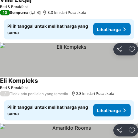
Lihat harga
Bed & Breakfast
10
Sempurna
4
3.0 km dari Pusat kota
Pilih tanggal untuk melihat harga yang
Lihat harga
sama
Bagikan
Ta
Eli Kompleks
Lihat harga
Bed & Breakfast
/
2.8 km dari Pusat kota
Tidak ada penilaian yang tersedia
Pilih tanggal untuk melihat harga yang
Lihat harga
sama
Bagikan
Ta