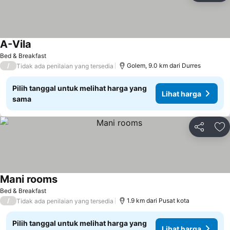
A-Vila
Lihat harga
Bed & Breakfast
/
Golem, 9.0 km dari Durres
Tidak ada penilaian yang tersedia
Pilih tanggal untuk melihat harga yang
Lihat harga
sama
Bagikan
Ta
Mani rooms
Lihat harga
Bed & Breakfast
/
1.9 km dari Pusat kota
Tidak ada penilaian yang tersedia
Pilih tanggal untuk melihat harga yang
Lihat harga