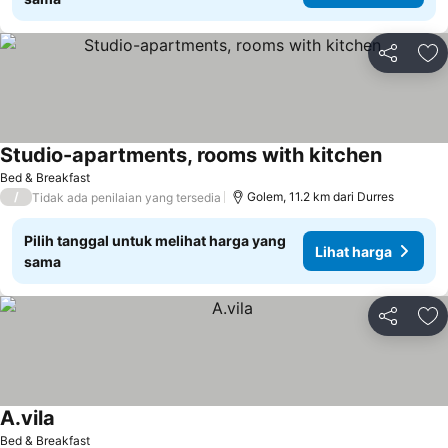
Bagikan
Ta
Studio-apartments, rooms with kitchen
Lihat ha
Bed & Breakfast
/
Golem, 11.2 km dari Durres
Tidak ada penilaian yang tersedia
Pilih tanggal untuk melihat harga yang
Lihat harga
sama
Bagikan
Ta
A.vila
Lihat harga
Bed & Breakfast