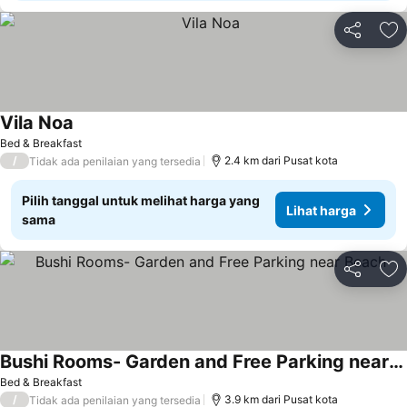
Bagikan
Ta
Vila Noa
Lihat harga
Bed & Breakfast
/
2.4 km dari Pusat kota
Tidak ada penilaian yang tersedia
Pilih tanggal untuk melihat harga yang
Lihat harga
sama
Bagikan
Ta
Bushi Rooms- Garden and Free Parking near Beach
Lihat harga
Bed & Breakfast
/
3.9 km dari Pusat kota
Tidak ada penilaian yang tersedia