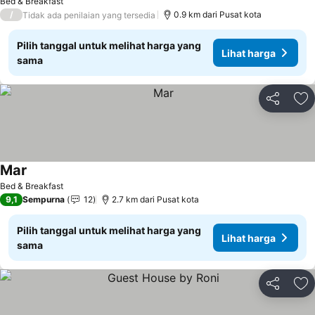
Bed & Breakfast
/
0.9 km dari Pusat kota
Tidak ada penilaian yang tersedia
Pilih tanggal untuk melihat harga yang
Lihat harga
sama
Bagikan
Ta
Mar
Lihat harga
Bed & Breakfast
9,1
Sempurna
12
2.7 km dari Pusat kota
Pilih tanggal untuk melihat harga yang
Lihat harga
sama
Bagikan
Ta