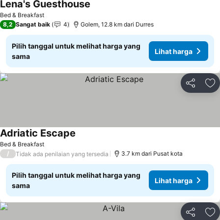
Lena's Guesthouse
Lihat harga
Bed & Breakfast
8,2
Sangat baik
4
Golem, 12.8 km dari Durres
Pilih tanggal untuk melihat harga yang
Lihat harga
sama
Bagikan
Ta
Adriatic Escape
Lihat harga
Bed & Breakfast
/
3.7 km dari Pusat kota
Tidak ada penilaian yang tersedia
Pilih tanggal untuk melihat harga yang
Lihat harga
sama
Bagikan
Ta