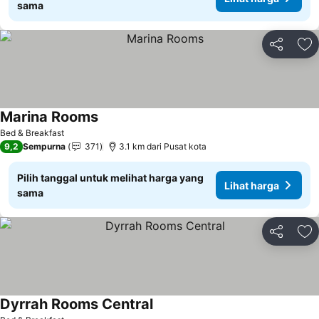
sama
Bagikan
Ta
Marina Rooms
Lihat harga
Bed & Breakfast
9,2
Sempurna
371
3.1 km dari Pusat kota
Pilih tanggal untuk melihat harga yang
Lihat harga
sama
Bagikan
Ta
Dyrrah Rooms Central
Lihat harga