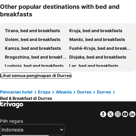
Other popular destinations with bed and
breakfasts
Tirana, bed and breakfasts
Kruja, bed and breakfasts
Golem, bed and breakfasts
Manëz, bed and breakfasts
Kamza, bed and breakfasts
Fushë-Kruja, bed and breakfasts
Rrogozhina, bed and breakfasts
Divjaka, bed and breakfasts
Lushnja, bed and breakfasts
Laç, bed and breakfasts
Kavaja, bed and breakfasts
Vora, bed and breakfasts
Lihat semua penginapan di Durres
Pencarian hotel
Eropa
Albania
Durres
Durres
Bed & Breakfast di Durres
Facebook
Twitter
Insta
Yo
Pilih negara