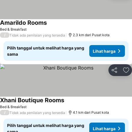
Amarildo Rooms
Lihat harga
Bed & Breakfast
/
2.3 km dari Pusat kota
Tidak ada penilaian yang tersedia
Pilih tanggal untuk melihat harga yang
Lihat harga
sama
Bagikan
Ta
Xhani Boutique Rooms
Lihat harga
Bed & Breakfast
/
4.1 km dari Pusat kota
Tidak ada penilaian yang tersedia
Pilih tanggal untuk melihat harga yang
Lihat harga
sama