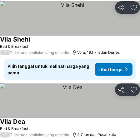
Bagikan
Ta
Vila Shehi
Lihat harga
Bed & Breakfast
/
Vora, 19.1 km dari Durres
Tidak ada penilaian yang tersedia
Pilih tanggal untuk melihat harga yang
Lihat harga
sama
Bagikan
Ta
Vila Dea
Lihat harga
Bed & Breakfast
/
4.7 km dari Pusat kota
Tidak ada penilaian yang tersedia