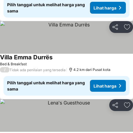
Pilih tanggal untuk melihat harga yang
Lihat harga
sama
Bagikan
Ta
Villa Emma Durrës
Lihat harga
Bed & Breakfast
/
4.2 km dari Pusat kota
Tidak ada penilaian yang tersedia
Pilih tanggal untuk melihat harga yang
Lihat harga
sama
Bagikan
Ta