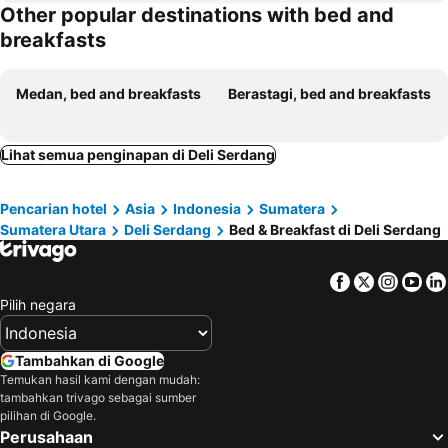
Other popular destinations with bed and
breakfasts
Medan, bed and breakfasts
Berastagi, bed and breakfasts
Lihat semua penginapan di Deli Serdang
Pencarian hotel
Asia
Indonesia
Sumatera
Sumatera Utara
Deli Serdang
Bed & Breakfast di Deli Serdang
Facebook
Twitter
Insta
Yo
Pilih negara
Tambahkan di Google
Temukan hasil kami dengan mudah:
tambahkan trivago sebagai sumber
pilihan di Google.
Perusahaan