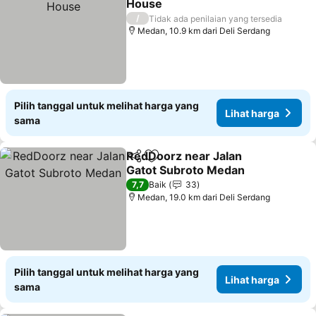
House
Lihat harga
/
Tidak ada penilaian yang tersedia
Medan, 10.9 km dari Deli Serdang
Pilih tanggal untuk melihat harga yang
Lihat harga
sama
RedDoorz near Jalan
Bagikan
Tambahkan ke favorit
Gatot Subroto Medan
Lihat harga
7,7
Baik
33
Medan, 19.0 km dari Deli Serdang
Pilih tanggal untuk melihat harga yang
Lihat harga
sama