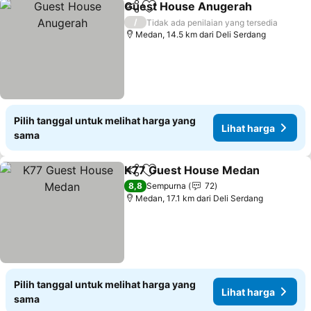
Guest House Anugerah
Bagikan
Tambahkan ke favorit
Li
/
Tidak ada penilaian yang tersedia
Medan, 14.5 km dari Deli Serdang
Pilih tanggal untuk melihat harga yang
Lihat harga
sama
K77 Guest House Medan
Bagikan
Tambahkan ke favorit
L
8,8
Sempurna
72
Medan, 17.1 km dari Deli Serdang
Pilih tanggal untuk melihat harga yang
Lihat harga
sama