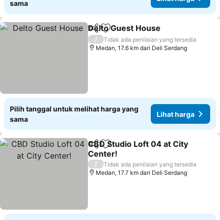
sama
Delto Guest House
Bagikan
Tambahkan ke favorit
Lihat h
/
Tidak ada penilaian yang tersedia
Medan, 17.6 km dari Deli Serdang
Pilih tanggal untuk melihat harga yang
Lihat harga
sama
CBD Studio Loft 04 at City
Bagikan
Tambahkan ke favorit
Center!
Lihat harga
/
Tidak ada penilaian yang tersedia
Medan, 17.7 km dari Deli Serdang