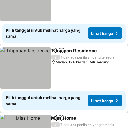
Pilih tanggal untuk melihat harga yang
Lihat harga
sama
Titipapan Residence
Bagikan
Tambahkan ke favorit
Lihat
/
Tidak ada penilaian yang tersedia
Medan, 19.8 km dari Deli Serdang
Pilih tanggal untuk melihat harga yang
Lihat harga
sama
Mias Home
Bagikan
Tambahkan ke favorit
Lihat harga
/
Tidak ada penilaian yang tersedia