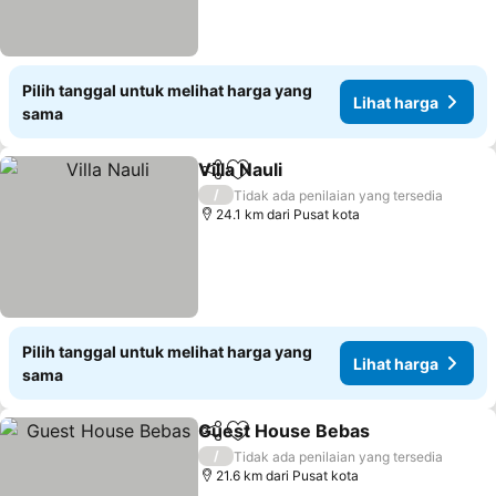
Pilih tanggal untuk melihat harga yang
Lihat harga
sama
Villa Nauli
Bagikan
Tambahkan ke favorit
Lihat harga
/
Tidak ada penilaian yang tersedia
24.1 km dari Pusat kota
Pilih tanggal untuk melihat harga yang
Lihat harga
sama
Guest House Bebas
Bagikan
Tambahkan ke favorit
Lihat 
/
Tidak ada penilaian yang tersedia
21.6 km dari Pusat kota