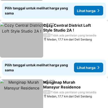
Pilih tanggal untuk melihat harga yang
Lihat harga
sama
Cozy Central District Loft
Bagikan
Tambahkan ke favorit
Style Studio 2A !
Lihat harga
/
Tidak ada penilaian yang tersedia
Medan, 17.7 km dari Deli Serdang
Pilih tanggal untuk melihat harga yang
Lihat harga
sama
Menginap Murah
Bagikan
Tambahkan ke favorit
Mansyur Residence
Lihat harga
/
Tidak ada penilaian yang tersedia
Medan, 17.7 km dari Deli Serdang