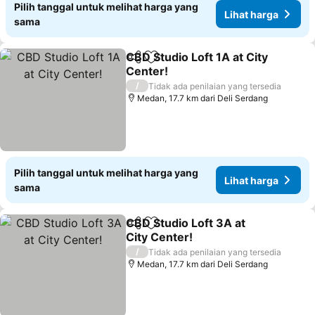
Pilih tanggal untuk melihat harga yang
Lihat harga
sama
CBD Studio Loft 1A at City
Bagikan
Tambahkan ke favorit
Center!
Lihat harga
/
Tidak ada penilaian yang tersedia
Medan, 17.7 km dari Deli Serdang
Pilih tanggal untuk melihat harga yang
Lihat harga
sama
CBD Studio Loft 3A at
Bagikan
Tambahkan ke favorit
City Center!
Lihat harga
/
Tidak ada penilaian yang tersedia
Medan, 17.7 km dari Deli Serdang