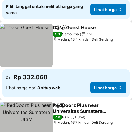
Pilih tanggal untuk melihat harga yang
Lihat harga
sama
Oase Guest House
Bagikan
Tambahkan ke favorit
Lihat h
9,1
Sempurna
151
Medan, 18.4 km dari Deli Serdang
Rp 332.068
Dari
Lihat harga dari
3 situs web
Lihat harga
RedDoorz Plus near
Bagikan
Tambahkan ke favorit
Universitas Sumatera
Utara
Lihat harga
7,9
Baik
359
Medan, 16.7 km dari Deli Serdang