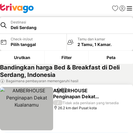
Favorit
Login
Me
Destinasi
Deli Serdang
Check-in/out
Tamu dan kamar
Pilih tanggal
2 Tamu, 1 Kamar.
Urutkan
Filter
Peta
Bandingkan harga Bed & Breakfast di Deli
Serdang, Indonesia
Bagaimana pembayaran memengaruhi hasil
AMBERHOUSE
Bagikan
Tambahkan ke favorit
Penginapan Dekat
Kualanamu
Lihat harga
/
Tidak ada penilaian yang tersedia
26.2 km dari Pusat kota