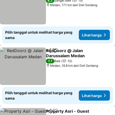
Lihat harga
8,2
Sangat baik
15
Medan, 17.1 km dari Deli Serdang
Pilih tanggal untuk melihat harga yang
Lihat harga
sama
RedDoorz @ Jalan
Bagikan
Tambahkan ke favorit
Darussalam Medan
Lihat harga
7,7
Baik
10
Medan, 18.8 km dari Deli Serdang
Pilih tanggal untuk melihat harga yang
Lihat harga
sama
Property Asri - Guest
Bagikan
Tambahkan ke favorit