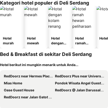
Kategori hotel populer di Deli Serdang
Hotel
Hotel
Hotel
Hotel
Hotel
murah
mewah
dengan
ramah
kolam
hewan
renang
peliharaan
Bed & Breakfast di sekitar Deli Serdang
Hotel berikut ini mungkin menarik untuk Anda...
RedDoorz near Hermes Place Polonia Medan
RedDoorz Plus near Universitas Sumatera Utara
Mias Home
Pondok Wisata Angel Guest House
Oase Guest House
RedDoorz @ Jalan Darussalam Medan
RedDoorz near Jalan Gatot Subroto Medan