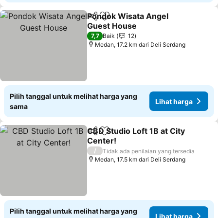
Pondok Wisata Angel
Bagikan
Tambahkan ke favorit
Guest House
Lihat harga
7,7
Baik
12
Medan, 17.2 km dari Deli Serdang
Pilih tanggal untuk melihat harga yang
Lihat harga
sama
CBD Studio Loft 1B at City
Bagikan
Tambahkan ke favorit
Center!
Lihat harga
/
Tidak ada penilaian yang tersedia
Medan, 17.5 km dari Deli Serdang
Pilih tanggal untuk melihat harga yang
Lihat harga