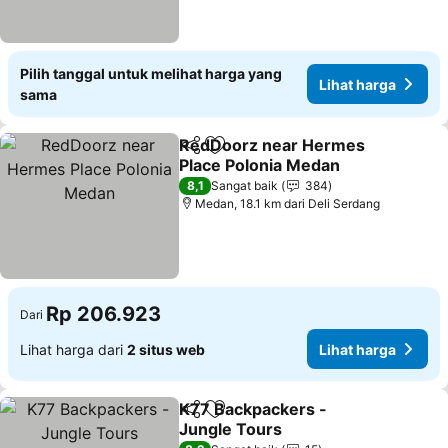
Pilih tanggal untuk melihat harga yang
Lihat harga
sama
RedDoorz near Hermes
Bagikan
Tambahkan ke favorit
Place Polonia Medan
Lihat harga
8,1
Sangat baik
384
Medan, 18.1 km dari Deli Serdang
Rp 206.923
Dari
Lihat harga dari
2 situs web
Lihat harga
K77 Backpackers -
Bagikan
Tambahkan ke favorit
Jungle Tours