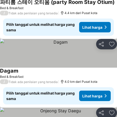
파티룸 스테이 오티움 (party Room Stay Otium)
Bed & Breakfast
/
4.4 km dari Pusat kota
Tidak ada penilaian yang tersedia
Pilih tanggal untuk melihat harga yang
Lihat harga
sama
Bagikan
Ta
Dagam
Bed & Breakfast
/
4.0 km dari Pusat kota
Tidak ada penilaian yang tersedia
Pilih tanggal untuk melihat harga yang
Lihat harga
sama
Bagikan
Ta