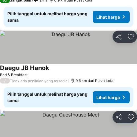
8,1
Sangat baik
241
0.9 km dari Pusat kota
Pilih tanggal untuk melihat harga yang
Lihat harga
sama
Bagikan
Ta
Daegu JB Hanok
Bed & Breakfast
/
9.6 km dari Pusat kota
Tidak ada penilaian yang tersedia
Pilih tanggal untuk melihat harga yang
Lihat harga
sama
Bagikan
Ta