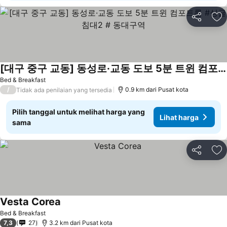
Bagikan
Ta
[대구 중구 교동] 동성로·교동 도보 5분 트윈 컴포트룸 #싱글침대2 # 동대구역
Bed & Breakfast
/
0.9 km dari Pusat kota
Tidak ada penilaian yang tersedia
Pilih tanggal untuk melihat harga yang
Lihat harga
sama
Bagikan
Ta
Vesta Corea
Bed & Breakfast
7,3
27
3.2 km dari Pusat kota