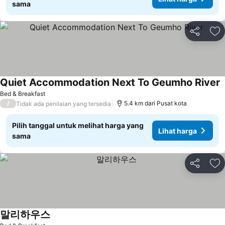
sama
Bagikan
Ta
Quiet Accommodation Next To Geumho River
Bed & Breakfast
/
5.4 km dari Pusat kota
Tidak ada penilaian yang tersedia
Pilih tanggal untuk melihat harga yang
Lihat harga
sama
Bagikan
Ta
말리하우스