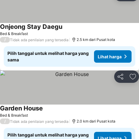
Onjeong Stay Daegu
Bed & Breakfast
/
2.5 km dari Pusat kota
Tidak ada penilaian yang tersedia
Pilih tanggal untuk melihat harga yang
Lihat harga
sama
Bagikan
Ta
Garden House
Bed & Breakfast
/
2.0 km dari Pusat kota
Tidak ada penilaian yang tersedia
Pilih tanggal untuk melihat harga yang
Lihat harga