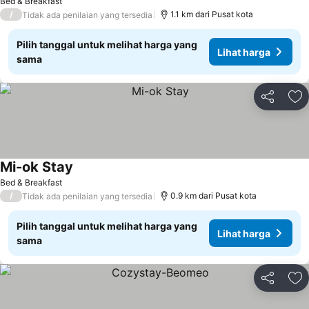
Bed & Breakfast
/
1.1 km dari Pusat kota
Tidak ada penilaian yang tersedia
Pilih tanggal untuk melihat harga yang
Lihat harga
sama
Bagikan
Ta
Mi-ok Stay
Bed & Breakfast
/
0.9 km dari Pusat kota
Tidak ada penilaian yang tersedia
Pilih tanggal untuk melihat harga yang
Lihat harga
sama
Bagikan
Ta