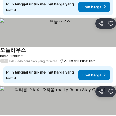
Pilih tanggal untuk melihat harga yang
Lihat harga
sama
Bagikan
Ta
오늘하우스
Bed & Breakfast
/
2.1 km dari Pusat kota
Tidak ada penilaian yang tersedia
Pilih tanggal untuk melihat harga yang
Lihat harga
sama
Bagikan
Ta