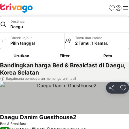
Favorit
Login
Me
Destinasi
Daegu
Check-in/out
Tamu dan kamar
Pilih tanggal
2 Tamu, 1 Kamar.
Urutkan
Filter
Peta
Bandingkan harga Bed & Breakfast di Daegu,
Korea Selatan
Bagaimana pembayaran memengaruhi hasil
Bagikan
Ta
Daegu Danim Guesthouse2
Bed & Breakfast