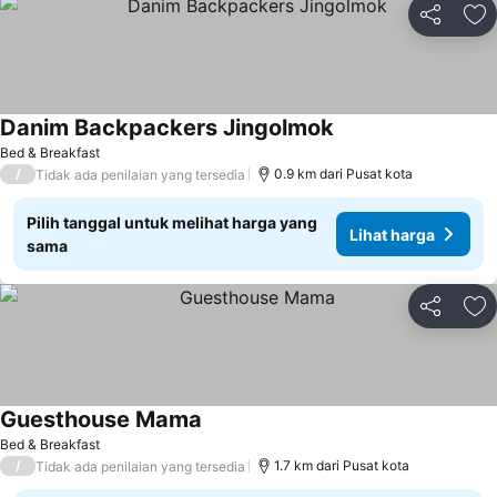
Bagikan
Ta
Danim Backpackers Jingolmok
Bed & Breakfast
/
0.9 km dari Pusat kota
Tidak ada penilaian yang tersedia
Pilih tanggal untuk melihat harga yang
Lihat harga
sama
Bagikan
Ta
Guesthouse Mama
Bed & Breakfast
/
1.7 km dari Pusat kota
Tidak ada penilaian yang tersedia