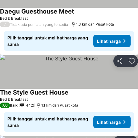
Daegu Guesthouse Meet
Bed & Breakfast
/
1.3 km dari Pusat kota
Tidak ada penilaian yang tersedia
Pilih tanggal untuk melihat harga yang
Lihat harga
sama
Bagikan
Ta
The Style Guest House
Bed & Breakfast
7,6
Baik
442
1.1 km dari Pusat kota
Pilih tanggal untuk melihat harga yang
Lihat harga
sama