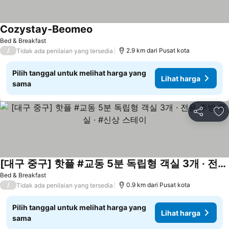
Cozystay-Beomeo
Bed & Breakfast
/
2.9 km dari Pusat kota
Tidak ada penilaian yang tersedia
Pilih tanggal untuk melihat harga yang
Lihat harga
sama
Bagikan
Ta
[대구 중구] 핫플 #교동 5분 독립형 객실 3개 · 전용 주방·욕실 · #신상 스테이
Bed & Breakfast
/
0.9 km dari Pusat kota
Tidak ada penilaian yang tersedia
Pilih tanggal untuk melihat harga yang
Lihat harga
sama