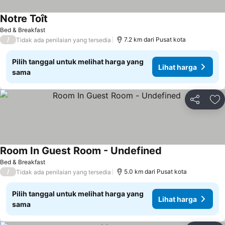
Notre Toît
Lihat harga
Bed & Breakfast
/
7.2 km dari Pusat kota
Tidak ada penilaian yang tersedia
Pilih tanggal untuk melihat harga yang
Lihat harga
sama
Bagikan
Ta
Room In Guest Room - Undefined
Lihat harga
Bed & Breakfast
/
5.0 km dari Pusat kota
Tidak ada penilaian yang tersedia
Pilih tanggal untuk melihat harga yang
Lihat harga
sama