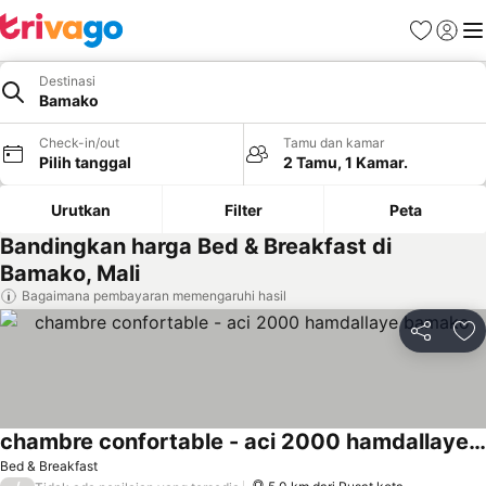
Favorit
Login
Me
Destinasi
Bamako
Check-in/out
Tamu dan kamar
Pilih tanggal
2 Tamu, 1 Kamar.
Urutkan
Filter
Peta
Bandingkan harga Bed & Breakfast di
Bamako, Mali
Bagaimana pembayaran memengaruhi hasil
Bagikan
Ta
chambre confortable - aci 2000 hamdallaye bamako
Lihat harga
Bed & Breakfast