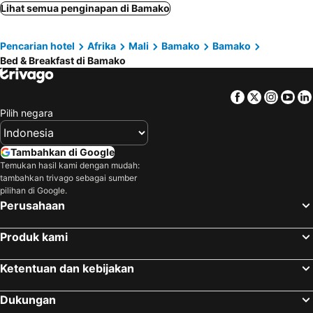
Lihat semua penginapan di Bamako
Pencarian hotel
Afrika
Mali
Bamako
Bamako
Bed & Breakfast di Bamako
Facebook
Twitter
Insta
Yo
Pilih negara
Tambahkan di Google
Temukan hasil kami dengan mudah:
tambahkan trivago sebagai sumber
pilihan di Google.
Perusahaan
Produk kami
Ketentuan dan kebijakan
Dukungan