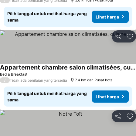
/
5.0 km dari Pusat kota
Tidak ada penilaian yang tersedia
Pilih tanggal untuk melihat harga yang
Lihat harga
sama
Bagikan
Ta
Appartement chambre salon climatisées, cuisine
Lihat harga
Bed & Breakfast
/
7.4 km dari Pusat kota
Tidak ada penilaian yang tersedia
Pilih tanggal untuk melihat harga yang
Lihat harga
sama
Bagikan
Ta