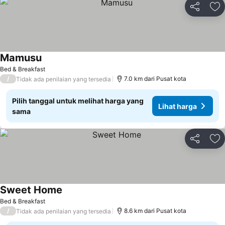
Bagikan
Ta
Mamusu
Lihat harga
Bed & Breakfast
/
7.0 km dari Pusat kota
Tidak ada penilaian yang tersedia
Pilih tanggal untuk melihat harga yang
Lihat harga
sama
Bagikan
Ta
Sweet Home
Lihat harga
Bed & Breakfast
/
8.6 km dari Pusat kota
Tidak ada penilaian yang tersedia