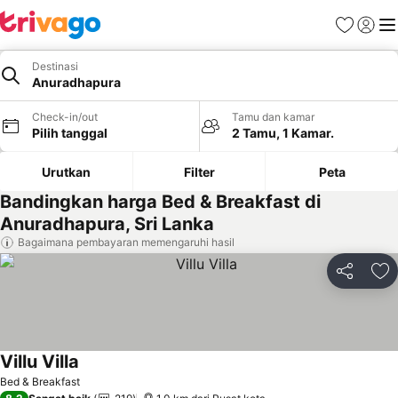
Favorit
Login
Me
Destinasi
Anuradhapura
Check-in/out
Tamu dan kamar
Pilih tanggal
2 Tamu, 1 Kamar.
Urutkan
Filter
Peta
Bandingkan harga Bed & Breakfast di
Anuradhapura, Sri Lanka
Bagaimana pembayaran memengaruhi hasil
Bagikan
Ta
Villu Villa
Bed & Breakfast