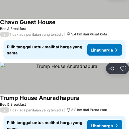
Chavo Guest House
Bed & Breakfast
/
5.4 km dari Pusat kota
Tidak ada penilaian yang tersedia
Pilih tanggal untuk melihat harga yang
Lihat harga
sama
Bagikan
Ta
Trump House Anuradhapura
Bed & Breakfast
/
3.8 km dari Pusat kota
Tidak ada penilaian yang tersedia
Pilih tanggal untuk melihat harga yang
Lihat harga
sama