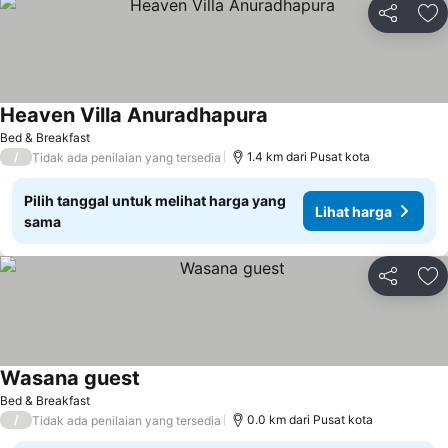
Bagikan
Ta
Heaven Villa Anuradhapura
Bed & Breakfast
/
1.4 km dari Pusat kota
Tidak ada penilaian yang tersedia
Pilih tanggal untuk melihat harga yang
Lihat harga
sama
Bagikan
Ta
Wasana guest
Bed & Breakfast
/
0.0 km dari Pusat kota
Tidak ada penilaian yang tersedia