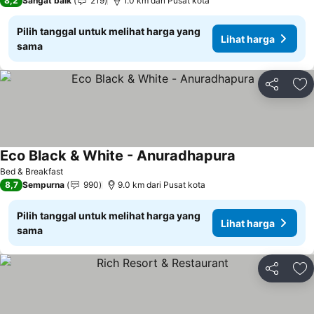
8,2
Sangat baik
219
1.0 km dari Pusat kota
Pilih tanggal untuk melihat harga yang
Lihat harga
sama
Bagikan
Ta
Eco Black & White - Anuradhapura
Bed & Breakfast
8,7
Sempurna
990
9.0 km dari Pusat kota
Pilih tanggal untuk melihat harga yang
Lihat harga
sama
Bagikan
Ta