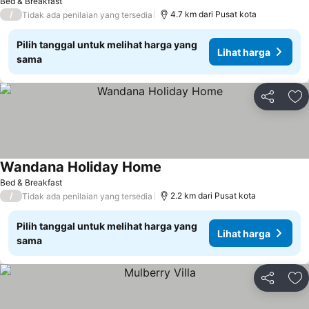
Bed & Breakfast
/
4.7 km dari Pusat kota
Tidak ada penilaian yang tersedia
Pilih tanggal untuk melihat harga yang
Lihat harga
sama
Bagikan
Ta
Wandana Holiday Home
Bed & Breakfast
/
2.2 km dari Pusat kota
Tidak ada penilaian yang tersedia
Pilih tanggal untuk melihat harga yang
Lihat harga
sama
Bagikan
Ta