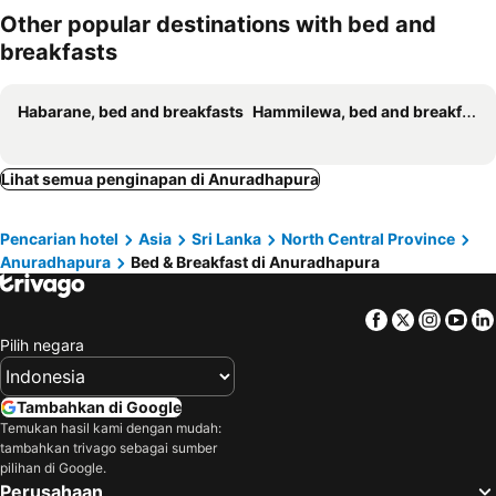
Other popular destinations with bed and
breakfasts
Habarane, bed and breakfasts
Hammilewa, bed and breakfasts
Lihat semua penginapan di Anuradhapura
Pencarian hotel
Asia
Sri Lanka
North Central Province
Anuradhapura
Bed & Breakfast di Anuradhapura
Facebook
Twitter
Insta
Yo
Pilih negara
Tambahkan di Google
Temukan hasil kami dengan mudah:
tambahkan trivago sebagai sumber
pilihan di Google.
Perusahaan