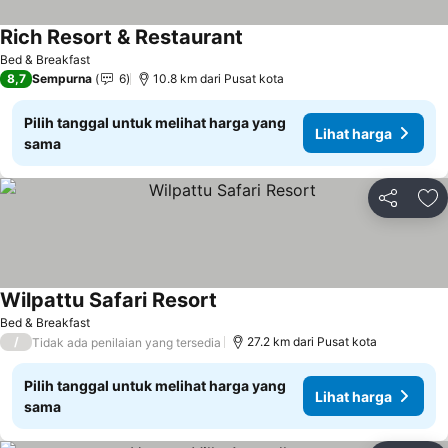
Rich Resort & Restaurant
Bed & Breakfast
8,7
Sempurna
6
10.8 km dari Pusat kota
Pilih tanggal untuk melihat harga yang
Lihat harga
sama
Bagikan
Ta
Wilpattu Safari Resort
Bed & Breakfast
/
27.2 km dari Pusat kota
Tidak ada penilaian yang tersedia
Pilih tanggal untuk melihat harga yang
Lihat harga
sama