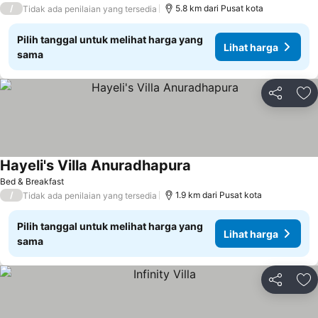
/
5.8 km dari Pusat kota
Tidak ada penilaian yang tersedia
Pilih tanggal untuk melihat harga yang
Lihat harga
sama
Bagikan
Ta
Hayeli's Villa Anuradhapura
Bed & Breakfast
/
1.9 km dari Pusat kota
Tidak ada penilaian yang tersedia
Pilih tanggal untuk melihat harga yang
Lihat harga
sama
Bagikan
Ta