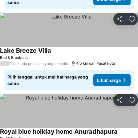
sama
Bagikan
Ta
Lake Breeze Villa
Bed & Breakfast
/
4.0 km dari Pusat kota
Tidak ada penilaian yang tersedia
Pilih tanggal untuk melihat harga yang
Lihat harga
sama
Bagikan
Ta
Royal blue holiday home Anuradhapura