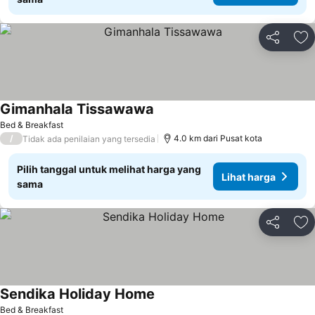
Bagikan
Ta
Gimanhala Tissawawa
Bed & Breakfast
/
4.0 km dari Pusat kota
Tidak ada penilaian yang tersedia
Pilih tanggal untuk melihat harga yang
Lihat harga
sama
Bagikan
Ta
Sendika Holiday Home
Bed & Breakfast