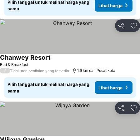
Pilih tanggal untuk melihat harga yang
Lihat harga
sama
Bagikan
Ta
Chanwey Resort
Bed & Breakfast
/
1.9 km dari Pusat kota
Tidak ada penilaian yang tersedia
Pilih tanggal untuk melihat harga yang
Lihat harga
sama
Bagikan
Ta
Wijaya Garden