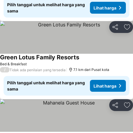
Pilih tanggal untuk melihat harga yang
Lihat harga
sama
Bagikan
Ta
Green Lotus Family Resorts
Bed & Breakfast
/
7.1 km dari Pusat kota
Tidak ada penilaian yang tersedia
Pilih tanggal untuk melihat harga yang
Lihat harga
sama
Bagikan
Ta