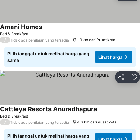
Amani Homes
Bed & Breakfast
/
1.9 km dari Pusat kota
Tidak ada penilaian yang tersedia
Pilih tanggal untuk melihat harga yang
Lihat harga
sama
Bagikan
Ta
Cattleya Resorts Anuradhapura
Bed & Breakfast
/
4.0 km dari Pusat kota
Tidak ada penilaian yang tersedia
Pilih tanggal untuk melihat harga yang
Lihat harga