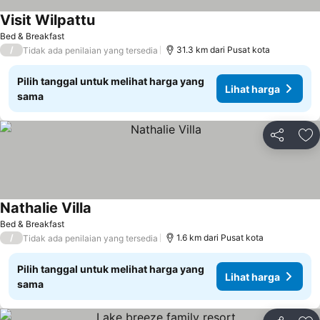
Visit Wilpattu
Bed & Breakfast
/
31.3 km dari Pusat kota
Tidak ada penilaian yang tersedia
Pilih tanggal untuk melihat harga yang
Lihat harga
sama
Bagikan
Ta
Nathalie Villa
Bed & Breakfast
/
1.6 km dari Pusat kota
Tidak ada penilaian yang tersedia
Pilih tanggal untuk melihat harga yang
Lihat harga
sama