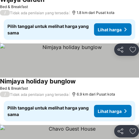
Bed & Breakfast
/
1.8 km dari Pusat kota
Tidak ada penilaian yang tersedia
Pilih tanggal untuk melihat harga yang
Lihat harga
sama
Bagikan
Ta
Nimjaya holiday bunglow
Bed & Breakfast
/
6.9 km dari Pusat kota
Tidak ada penilaian yang tersedia
Pilih tanggal untuk melihat harga yang
Lihat harga
sama
Bagikan
Ta