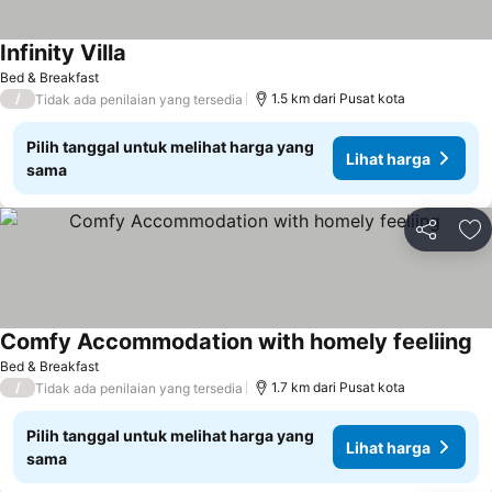
Infinity Villa
Bed & Breakfast
/
1.5 km dari Pusat kota
Tidak ada penilaian yang tersedia
Pilih tanggal untuk melihat harga yang
Lihat harga
sama
Bagikan
Ta
Comfy Accommodation with homely feeliing
Bed & Breakfast
/
1.7 km dari Pusat kota
Tidak ada penilaian yang tersedia
Pilih tanggal untuk melihat harga yang
Lihat harga
sama