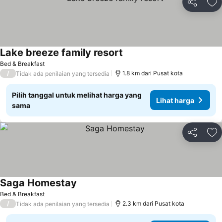
Bagikan
Ta
Lake breeze family resort
Bed & Breakfast
/
1.8 km dari Pusat kota
Tidak ada penilaian yang tersedia
Pilih tanggal untuk melihat harga yang
Lihat harga
sama
Bagikan
Ta
Saga Homestay
Bed & Breakfast
/
2.3 km dari Pusat kota
Tidak ada penilaian yang tersedia