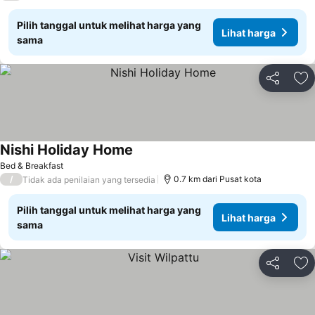
Pilih tanggal untuk melihat harga yang
Lihat harga
sama
Bagikan
Ta
Nishi Holiday Home
Bed & Breakfast
/
0.7 km dari Pusat kota
Tidak ada penilaian yang tersedia
Pilih tanggal untuk melihat harga yang
Lihat harga
sama
Bagikan
Ta