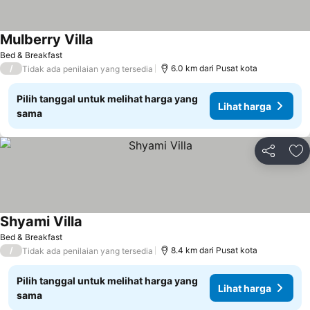
Mulberry Villa
Bed & Breakfast
/
6.0 km dari Pusat kota
Tidak ada penilaian yang tersedia
Pilih tanggal untuk melihat harga yang
Lihat harga
sama
Bagikan
Ta
Shyami Villa
Bed & Breakfast
/
8.4 km dari Pusat kota
Tidak ada penilaian yang tersedia
Pilih tanggal untuk melihat harga yang
Lihat harga
sama