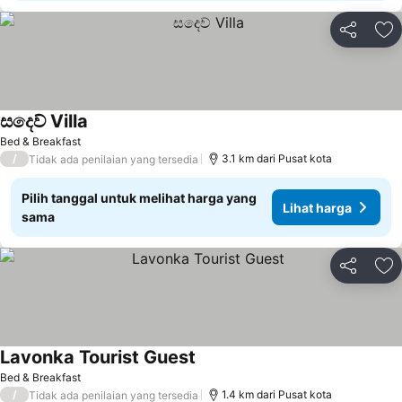
Bagikan
Ta
සදෙව් Villa
Bed & Breakfast
/
3.1 km dari Pusat kota
Tidak ada penilaian yang tersedia
Pilih tanggal untuk melihat harga yang
Lihat harga
sama
Bagikan
Ta
Lavonka Tourist Guest
Bed & Breakfast
/
1.4 km dari Pusat kota
Tidak ada penilaian yang tersedia