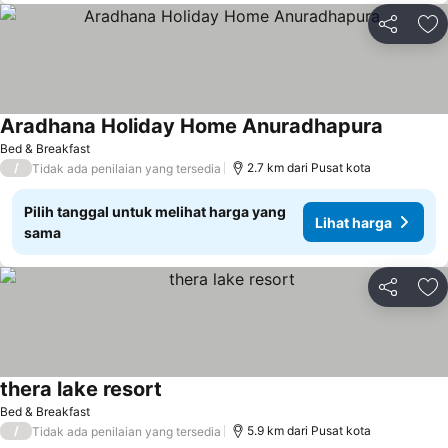
Bagikan
Ta
Aradhana Holiday Home Anuradhapura
Bed & Breakfast
/
2.7 km dari Pusat kota
Tidak ada penilaian yang tersedia
Pilih tanggal untuk melihat harga yang
Lihat harga
sama
Bagikan
Ta
thera lake resort
Bed & Breakfast
/
5.9 km dari Pusat kota
Tidak ada penilaian yang tersedia