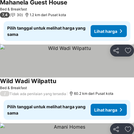
Mahanela Guest House
Bed & Breakfast
7,4
30
1.2 km dari Pusat kota
Pilih tanggal untuk melihat harga yang
Lihat harga
sama
Bagikan
Ta
Wild Wadi Wilpattu
Bed & Breakfast
/
60.2 km dari Pusat kota
Tidak ada penilaian yang tersedia
Pilih tanggal untuk melihat harga yang
Lihat harga
sama
Bagikan
Ta