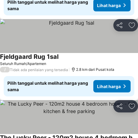
Pilih tanggal untuk melihat harga yang
Lihat harga
sama
Bagikan
Ta
Fjeldgaard Rug 1sal
Lihat harga
Seluruh Rumah/Apartemen
/
2.8 km dari Pusat kota
Tidak ada penilaian yang tersedia
Pilih tanggal untuk melihat harga yang
Lihat harga
sama
Bagikan
Ta
The Lucky Peer - 120m2 house 4 bedroom house - full kitchen & free parking