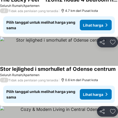
Lihat harga
Seluruh Rumah/Apartemen
/
4.7 km dari Pusat kota
Tidak ada penilaian yang tersedia
Pilih tanggal untuk melihat harga yang
Lihat harga
sama
Bagikan
Ta
Stor lejlighed i smorhullet af Odense centrum
L
Seluruh Rumah/Apartemen
/
0.6 km dari Pusat kota
Tidak ada penilaian yang tersedia
Pilih tanggal untuk melihat harga yang
Lihat harga
sama
Bagikan
Ta