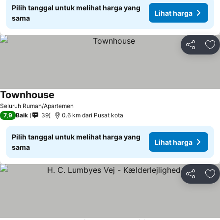
Pilih tanggal untuk melihat harga yang
Lihat harga
sama
Bagikan
Ta
Townhouse
Lihat harga
Seluruh Rumah/Apartemen
7,9
Baik
39
0.6 km dari Pusat kota
Pilih tanggal untuk melihat harga yang
Lihat harga
sama
Bagikan
Ta