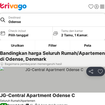
Favorit
Login
Me
Destinasi
Odense
Check-in/out
Tamu dan kamar
Pilih tanggal
2 Tamu, 1 Kamar.
Urutkan
Filter
Peta
Bandingkan harga Seluruh Rumah/Apartemen
di Odense, Denmark
Bagaimana pembayaran memengaruhi hasil
Bagikan
Ta
JG-Central Apartment Odense C
Lihat harga
Seluruh Rumah/Apartemen