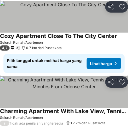
Bagikan
Ta
Cozy Apartment Close To The City Center
Lihat
Seluruh Rumah/Apartemen
4,7
3
0.7 km dari Pusat kota
Pilih tanggal untuk melihat harga yang
Lihat harga
sama
Bagikan
Ta
Charming Apartment With Lake View, Tennis Court- 5 Minutes From Odense Center
Lihat harga
Seluruh Rumah/Apartemen
/
1.7 km dari Pusat kota
Tidak ada penilaian yang tersedia