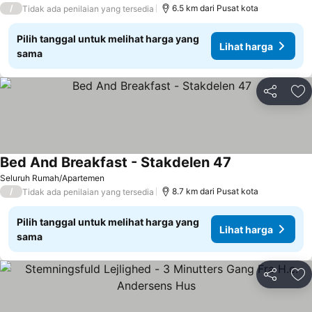
/
6.5 km dari Pusat kota
Tidak ada penilaian yang tersedia
Pilih tanggal untuk melihat harga yang
Lihat harga
sama
Bagikan
Ta
Bed And Breakfast - Stakdelen 47
Lihat harga
Seluruh Rumah/Apartemen
/
8.7 km dari Pusat kota
Tidak ada penilaian yang tersedia
Pilih tanggal untuk melihat harga yang
Lihat harga
sama
Bagikan
Ta