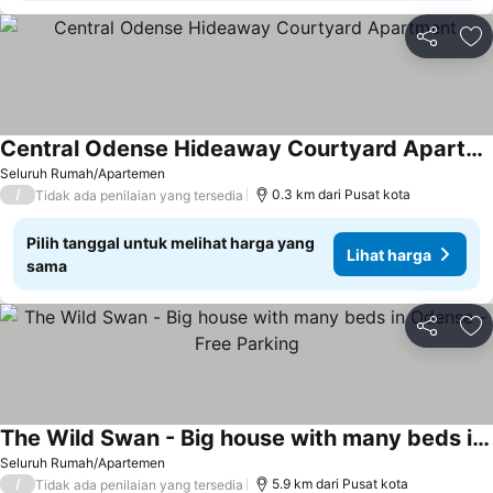
Bagikan
Ta
Central Odense Hideaway Courtyard Apartment
Lihat harga
Seluruh Rumah/Apartemen
/
0.3 km dari Pusat kota
Tidak ada penilaian yang tersedia
Pilih tanggal untuk melihat harga yang
Lihat harga
sama
Bagikan
Ta
The Wild Swan - Big house with many beds in Odense - Free Parking
Lihat harga
Seluruh Rumah/Apartemen
/
5.9 km dari Pusat kota
Tidak ada penilaian yang tersedia