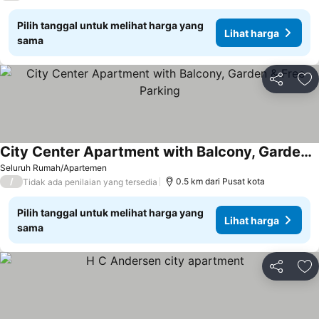
Pilih tanggal untuk melihat harga yang
Lihat harga
sama
Bagikan
Ta
City Center Apartment with Balcony, Garden & Free Parking
Lihat harga
Seluruh Rumah/Apartemen
/
0.5 km dari Pusat kota
Tidak ada penilaian yang tersedia
Pilih tanggal untuk melihat harga yang
Lihat harga
sama
Bagikan
Ta