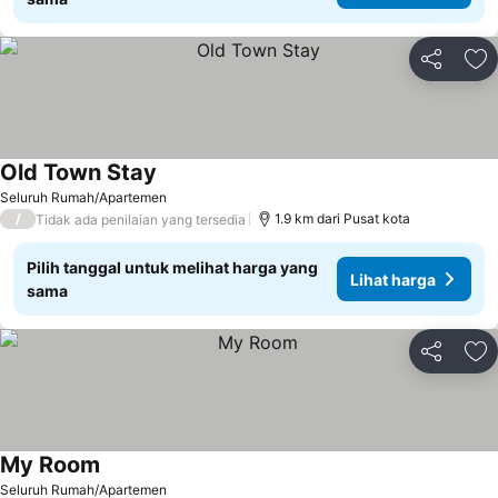
Bagikan
Ta
Old Town Stay
Lihat harga
Seluruh Rumah/Apartemen
/
1.9 km dari Pusat kota
Tidak ada penilaian yang tersedia
Pilih tanggal untuk melihat harga yang
Lihat harga
sama
Bagikan
Ta
My Room
Lihat harga
Seluruh Rumah/Apartemen