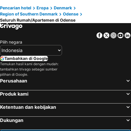
Pencarian hotel
Eropa
Denmark
Region of Southern Denmark
Odense
Seluruh Rumah/Apartemen di Odense
Facebook
Twitter
Insta
Yo
Pilih negara
Tambahkan di Google
Temukan hasil kami dengan mudah:
tambahkan trivago sebagai sumber
pilihan di Google.
Perusahaan
Produk kami
Ketentuan dan kebijakan
Dukungan