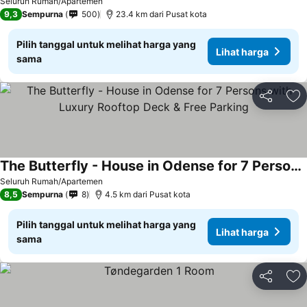
Seluruh Rumah/Apartemen
9,3
Sempurna
500
23.4 km dari Pusat kota
Pilih tanggal untuk melihat harga yang
Lihat harga
sama
Bagikan
Ta
The Butterfly - House in Odense for 7 Persons with Luxury Rooftop Deck & Free Parking
Lihat harga
Seluruh Rumah/Apartemen
8,5
Sempurna
8
4.5 km dari Pusat kota
Pilih tanggal untuk melihat harga yang
Lihat harga
sama
Bagikan
Ta