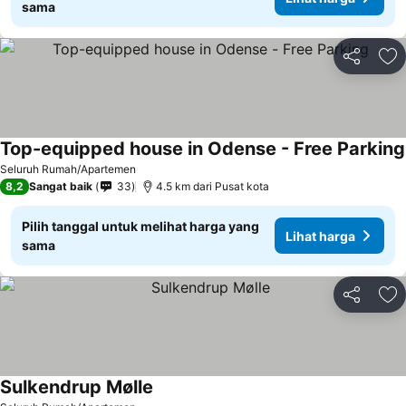
sama
Bagikan
Ta
Top-equipped house in Odense - Free Parking
Seluruh Rumah/Apartemen
8,2
Sangat baik
33
4.5 km dari Pusat kota
Pilih tanggal untuk melihat harga yang
Lihat harga
sama
Bagikan
Ta
Sulkendrup Mølle
Lihat harga