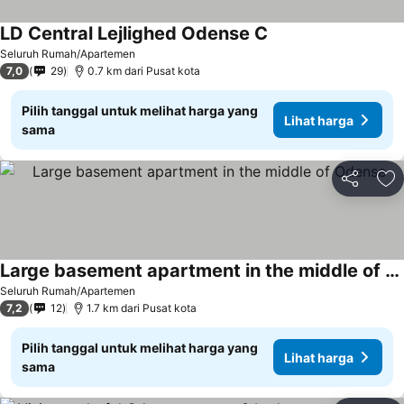
LD Central Lejlighed Odense C
Lihat harga
Seluruh Rumah/Apartemen
7,0
29
0.7 km dari Pusat kota
Pilih tanggal untuk melihat harga yang
Lihat harga
sama
Bagikan
Ta
Large basement apartment in the middle of Odense
Lihat harga
Seluruh Rumah/Apartemen
7,2
12
1.7 km dari Pusat kota
Pilih tanggal untuk melihat harga yang
Lihat harga
sama