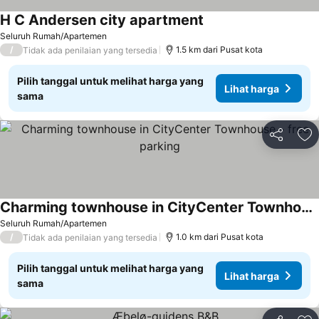
H C Andersen city apartment
Lihat harga
Seluruh Rumah/Apartemen
/
1.5 km dari Pusat kota
Tidak ada penilaian yang tersedia
Pilih tanggal untuk melihat harga yang
Lihat harga
sama
Bagikan
Ta
Charming townhouse in CityCenter Townhouse - free parking
Lihat harga
Seluruh Rumah/Apartemen
/
1.0 km dari Pusat kota
Tidak ada penilaian yang tersedia
Pilih tanggal untuk melihat harga yang
Lihat harga
sama