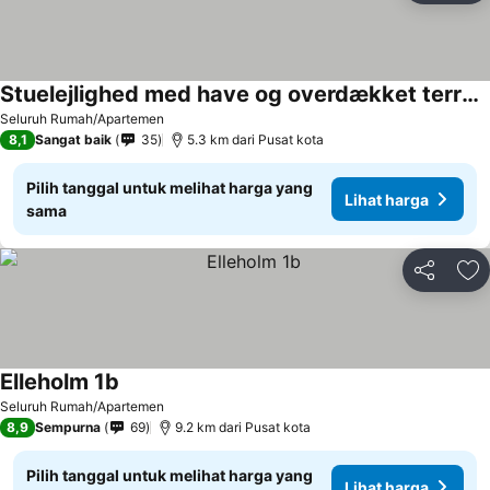
Stuelejlighed med have og overdækket terrasse
Lihat harga
Seluruh Rumah/Apartemen
8,1
Sangat baik
35
5.3 km dari Pusat kota
Pilih tanggal untuk melihat harga yang
Lihat harga
sama
Bagikan
Ta
Elleholm 1b
Lihat harga
Seluruh Rumah/Apartemen
8,9
Sempurna
69
9.2 km dari Pusat kota
Pilih tanggal untuk melihat harga yang
Lihat harga