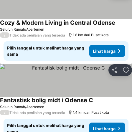
Cozy & Modern Living in Central Odense
Lihat h
Seluruh Rumah/Apartemen
/
1.8 km dari Pusat kota
Tidak ada penilaian yang tersedia
Pilih tanggal untuk melihat harga yang
Lihat harga
sama
Bagikan
Ta
Fantastisk bolig midt i Odense C
Lihat harga
Seluruh Rumah/Apartemen
/
1.4 km dari Pusat kota
Tidak ada penilaian yang tersedia
Pilih tanggal untuk melihat harga yang
Lihat harga
sama