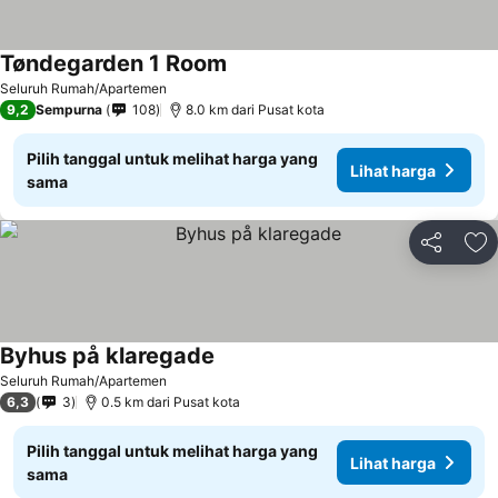
Tøndegarden 1 Room
Lihat harga
Seluruh Rumah/Apartemen
9,2
Sempurna
108
8.0 km dari Pusat kota
Pilih tanggal untuk melihat harga yang
Lihat harga
sama
Bagikan
Ta
Byhus på klaregade
Lihat harga
Seluruh Rumah/Apartemen
6,3
3
0.5 km dari Pusat kota
Pilih tanggal untuk melihat harga yang
Lihat harga
sama