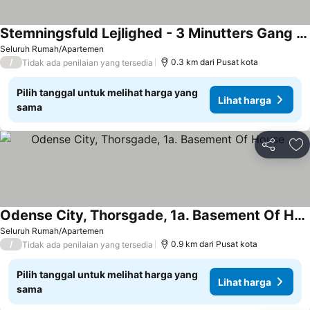
Stemningsfuld Lejlighed - 3 Minutters Gang Fra H.c. Andersens Hus
Lihat harga
Seluruh Rumah/Apartemen
/
0.3 km dari Pusat kota
Tidak ada penilaian yang tersedia
Pilih tanggal untuk melihat harga yang
Lihat harga
sama
Bagikan
Ta
Odense City, Thorsgade, 1a. Basement Of House .
Lihat harga
Seluruh Rumah/Apartemen
/
0.9 km dari Pusat kota
Tidak ada penilaian yang tersedia
Pilih tanggal untuk melihat harga yang
Lihat harga
sama