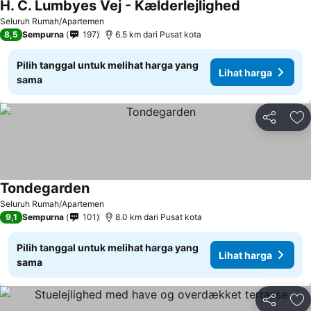
H. C. Lumbyes Vej - Kælderlejlighed
Lihat harga
Seluruh Rumah/Apartemen
8,5
Sempurna
197
6.5 km dari Pusat kota
Pilih tanggal untuk melihat harga yang
Lihat harga
sama
Bagikan
Ta
Tondegarden
Lihat harga
Seluruh Rumah/Apartemen
9,1
Sempurna
101
8.0 km dari Pusat kota
Pilih tanggal untuk melihat harga yang
Lihat harga
sama
Bagikan
Ta