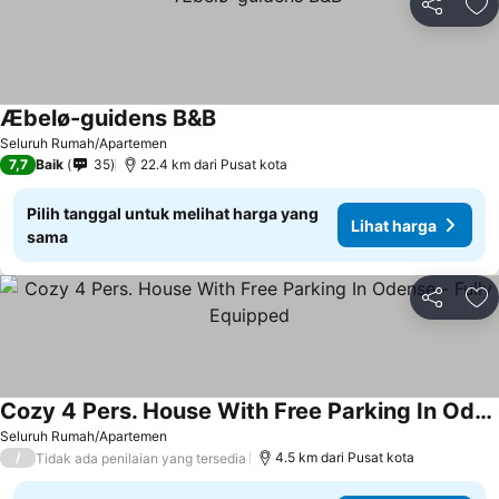
Bagikan
Ta
Æbelø-guidens B&B
Lihat harga
Seluruh Rumah/Apartemen
7,7
Baik
35
22.4 km dari Pusat kota
Pilih tanggal untuk melihat harga yang
Lihat harga
sama
Bagikan
Ta
Cozy 4 Pers. House With Free Parking In Odense - Fully Equipped
Lihat harga
Seluruh Rumah/Apartemen
/
4.5 km dari Pusat kota
Tidak ada penilaian yang tersedia