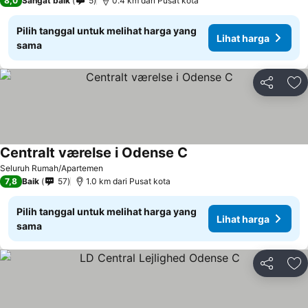
8,0
Sangat baik
5
0.4 km dari Pusat kota
Pilih tanggal untuk melihat harga yang
Lihat harga
sama
Bagikan
Ta
Centralt værelse i Odense C
Lihat harga
Seluruh Rumah/Apartemen
7,8
Baik
57
1.0 km dari Pusat kota
Pilih tanggal untuk melihat harga yang
Lihat harga
sama
Bagikan
Ta