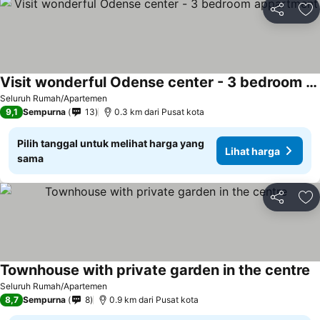
Bagikan
Ta
Visit wonderful Odense center - 3 bedroom appartment
Lihat harga
Seluruh Rumah/Apartemen
9,1
Sempurna
13
0.3 km dari Pusat kota
Pilih tanggal untuk melihat harga yang
Lihat harga
sama
Bagikan
Ta
Townhouse with private garden in the centre
L
Seluruh Rumah/Apartemen
8,7
Sempurna
8
0.9 km dari Pusat kota