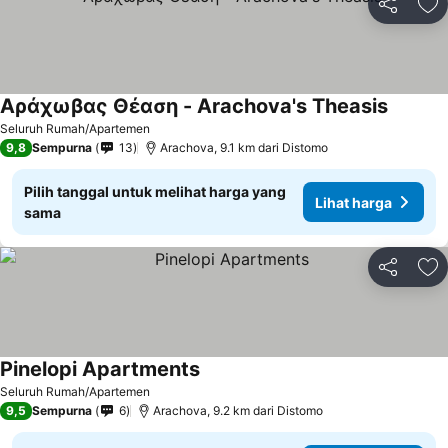
Bagikan
Ta
Αράχωβας Θέαση - Arachova's Theasis
Lihat h
Seluruh Rumah/Apartemen
9,8
Sempurna
13
Arachova, 9.1 km dari Distomo
Pilih tanggal untuk melihat harga yang
Lihat harga
sama
Bagikan
Ta
Pinelopi Apartments
Lihat harga
Seluruh Rumah/Apartemen
9,5
Sempurna
6
Arachova, 9.2 km dari Distomo