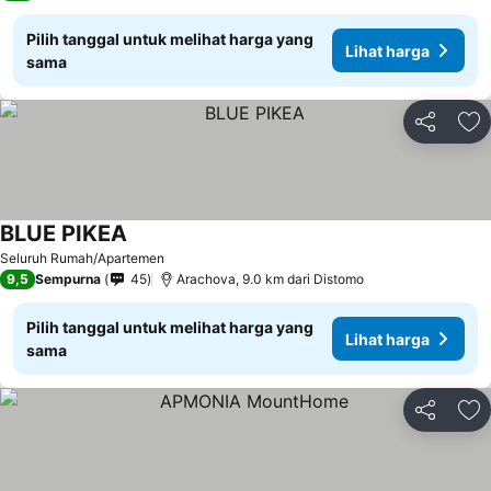
Pilih tanggal untuk melihat harga yang
Lihat harga
sama
Bagikan
Ta
BLUE ΡΙΚΕΑ
Lihat harga
Seluruh Rumah/Apartemen
9,5
Sempurna
45
Arachova, 9.0 km dari Distomo
Pilih tanggal untuk melihat harga yang
Lihat harga
sama
Bagikan
Ta