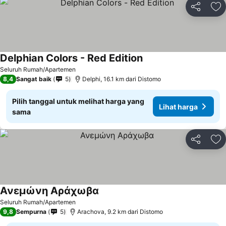
Bagikan
Ta
Delphian Colors - Red Edition
Lihat harga
Seluruh Rumah/Apartemen
8,4
Sangat baik
5
Delphi, 16.1 km dari Distomo
Pilih tanggal untuk melihat harga yang
Lihat harga
sama
Bagikan
Ta
Ανεμώνη Αράχωβα
Lihat harga
Seluruh Rumah/Apartemen
9,8
Sempurna
5
Arachova, 9.2 km dari Distomo