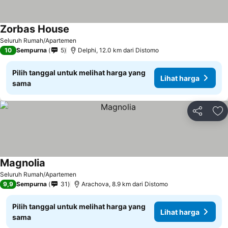
Zorbas House
Lihat harga
Seluruh Rumah/Apartemen
10
Sempurna
5
Delphi, 12.0 km dari Distomo
Pilih tanggal untuk melihat harga yang
Lihat harga
sama
Bagikan
Ta
Magnolia
Lihat harga
Seluruh Rumah/Apartemen
9,9
Sempurna
31
Arachova, 8.9 km dari Distomo
Pilih tanggal untuk melihat harga yang
Lihat harga
sama