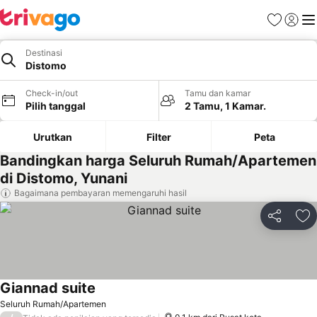
Favorit
Login
Me
Destinasi
Distomo
Check-in/out
Tamu dan kamar
Pilih tanggal
2 Tamu, 1 Kamar.
Urutkan
Filter
Peta
Bandingkan harga Seluruh Rumah/Apartemen
di Distomo, Yunani
Bagaimana pembayaran memengaruhi hasil
Bagikan
Ta
Giannad suite
Lihat harga
Seluruh Rumah/Apartemen