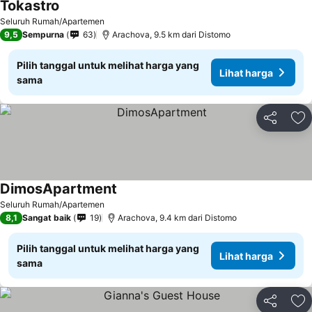
Tokastro
Lihat harga
Seluruh Rumah/Apartemen
9,5
Sempurna
63
Arachova, 9.5 km dari Distomo
Pilih tanggal untuk melihat harga yang
Lihat harga
sama
Bagikan
Ta
DimosApartment
Lihat harga
Seluruh Rumah/Apartemen
8,1
Sangat baik
19
Arachova, 9.4 km dari Distomo
Pilih tanggal untuk melihat harga yang
Lihat harga
sama
Bagikan
Ta