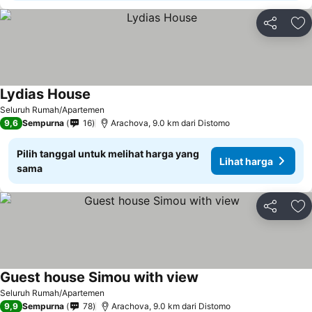
Bagikan
Ta
Lydias House
Lihat harga
Seluruh Rumah/Apartemen
9,6
Sempurna
16
Arachova, 9.0 km dari Distomo
Pilih tanggal untuk melihat harga yang
Lihat harga
sama
Bagikan
Ta
Guest house Simou with view
Lihat harga
Seluruh Rumah/Apartemen
9,9
Sempurna
78
Arachova, 9.0 km dari Distomo