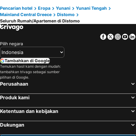
Pencarian hotel
Eropa
Yunani
Yunani Tengah
Mainland Central Greece
Distomo
Seluruh Rumah/Apartemen di Distomo
Facebook
Twitter
Insta
Yo
Pilih negara
Tambahkan di Google
Temukan hasil kami dengan mudah:
tambahkan trivago sebagai sumber
pilihan di Google.
Perusahaan
Produk kami
Ketentuan dan kebijakan
Dukungan