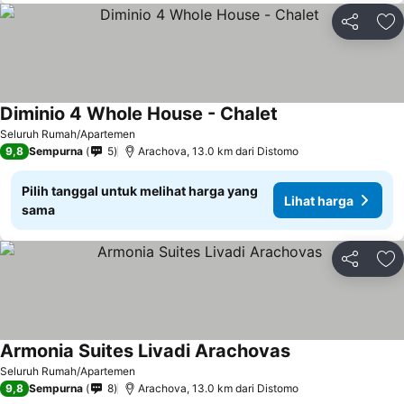
Bagikan
Ta
Diminio 4 Whole House - Chalet
Lihat harga
Seluruh Rumah/Apartemen
9,8
Sempurna
5
Arachova, 13.0 km dari Distomo
Pilih tanggal untuk melihat harga yang
Lihat harga
sama
Bagikan
Ta
Armonia Suites Livadi Arachovas
Lihat harga
Seluruh Rumah/Apartemen
9,8
Sempurna
8
Arachova, 13.0 km dari Distomo