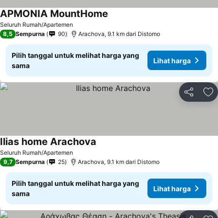
ΑΡΜΟΝΙΑ MountHome
Lihat harga
Seluruh Rumah/Apartemen
8,5
Sempurna
90
Arachova, 9.1 km dari Distomo
Pilih tanggal untuk melihat harga yang
Lihat harga
sama
Bagikan
Ta
Ilias home Arachova
Lihat harga
Seluruh Rumah/Apartemen
9,7
Sempurna
25
Arachova, 9.1 km dari Distomo
Pilih tanggal untuk melihat harga yang
Lihat harga
sama