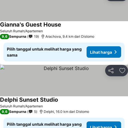
Gianna's Guest House
Lihat harga
Seluruh Rumah/Apartemen
9,6
Sempurna
19
Arachova, 9.4 km dari Distomo
Pilih tanggal untuk melihat harga yang
Lihat harga
sama
Bagikan
Ta
Delphi Sunset Studio
Lihat harga
Seluruh Rumah/Apartemen
9,6
Sempurna
5
Delphi, 16.0 km dari Distomo
Pilih tanggal untuk melihat harga yang
Lihat harga