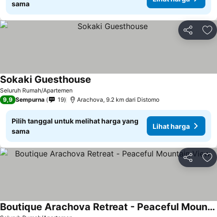
sama
Bagikan
Ta
Sokaki Guesthouse
Lihat harga
Seluruh Rumah/Apartemen
9,9
Sempurna
19
Arachova, 9.2 km dari Distomo
Pilih tanggal untuk melihat harga yang
Lihat harga
sama
Bagikan
Ta
Boutique Arachova Retreat - Peaceful Mountain View