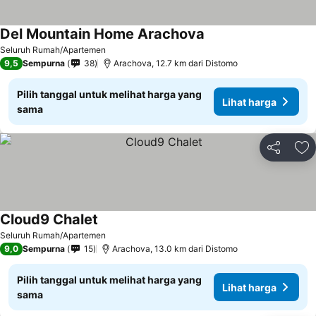
Del Mountain Home Arachova
Lihat harga
Seluruh Rumah/Apartemen
9,5
Sempurna
38
Arachova, 12.7 km dari Distomo
Pilih tanggal untuk melihat harga yang
Lihat harga
sama
Bagikan
Ta
Cloud9 Chalet
Lihat harga
Seluruh Rumah/Apartemen
9,0
Sempurna
15
Arachova, 13.0 km dari Distomo
Pilih tanggal untuk melihat harga yang
Lihat harga
sama