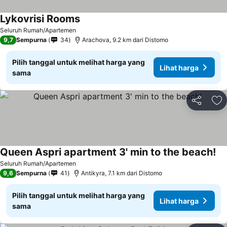
Lykovrisi Rooms
Lihat harga
Seluruh Rumah/Apartemen
9,7
Sempurna
34
Arachova, 9.2 km dari Distomo
Pilih tanggal untuk melihat harga yang
Lihat harga
sama
Bagikan
Ta
Queen Aspri apartment 3' min to the beach!
Li
Seluruh Rumah/Apartemen
9,6
Sempurna
41
Antikyra, 7.1 km dari Distomo
Pilih tanggal untuk melihat harga yang
Lihat harga
sama