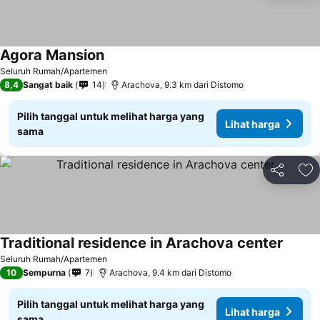
Agora Mansion
Lihat harga
Seluruh Rumah/Apartemen
8,4
Sangat baik
14
Arachova, 9.3 km dari Distomo
Pilih tanggal untuk melihat harga yang
Lihat harga
sama
Bagikan
Ta
Traditional residence in Arachova center
Lihat 
Seluruh Rumah/Apartemen
10
Sempurna
7
Arachova, 9.4 km dari Distomo
Pilih tanggal untuk melihat harga yang
Lihat harga
sama