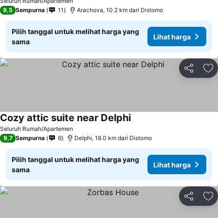
Lihat harga
Seluruh Rumah/Apartemen
9,5
Sempurna
11
Arachova, 10.2 km dari Distomo
Pilih tanggal untuk melihat harga yang
Lihat harga
sama
Bagikan
Ta
Cozy attic suite near Delphi
Lihat harga
Seluruh Rumah/Apartemen
9,7
Sempurna
6
Delphi, 18.0 km dari Distomo
Pilih tanggal untuk melihat harga yang
Lihat harga
sama
Bagikan
Ta