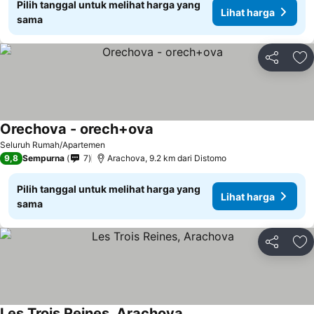
Pilih tanggal untuk melihat harga yang
Lihat harga
sama
Bagikan
Ta
Orechova - orech+ova
Lihat harga
Seluruh Rumah/Apartemen
9,8
Sempurna
7
Arachova, 9.2 km dari Distomo
Pilih tanggal untuk melihat harga yang
Lihat harga
sama
Bagikan
Ta
Les Trois Reines, Arachova