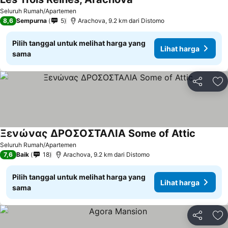
Lihat harga
Seluruh Rumah/Apartemen
8,6
Sempurna
5
Arachova, 9.2 km dari Distomo
Pilih tanggal untuk melihat harga yang
Lihat harga
sama
Bagikan
Ta
Ξενώνας ΔΡΟΣΟΣΤΑΛΙΑ Some of Attic
Lihat ha
Seluruh Rumah/Apartemen
7,6
Baik
18
Arachova, 9.2 km dari Distomo
Pilih tanggal untuk melihat harga yang
Lihat harga
sama
Bagikan
Ta