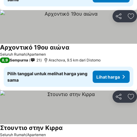
Bagikan
Ta
Αρχοντικό 19ου αιώνα
Lihat harga
Seluruh Rumah/Apartemen
8,9
Sempurna
21
Arachova, 9.5 km dari Distomo
Pilih tanggal untuk melihat harga yang
Lihat harga
sama
Bagikan
Ta
Στουντιο στην Κιρρα
Lihat harga
Seluruh Rumah/Apartemen