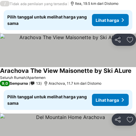
/
Itea, 19.5 km dari Distomo
Tidak ada penilaian yang tersedia
Pilih tanggal untuk melihat harga yang
Lihat harga
sama
Bagikan
Ta
Arachova The View Maisonette by Ski ALure
Li
Seluruh Rumah/Apartemen
9,0
Sempurna
13
Arachova, 11.7 km dari Distomo
Pilih tanggal untuk melihat harga yang
Lihat harga
sama
Bagikan
Ta