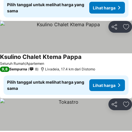
Pilih tanggal untuk melihat harga yang
Lihat harga
sama
Bagikan
Ta
Ksulino Chalet Ktema Pappa
Lihat harga
Seluruh Rumah/Apartemen
9,8
Sempurna
8
Livadeia, 17.4 km dari Distomo
Pilih tanggal untuk melihat harga yang
Lihat harga
sama
Bagikan
Ta