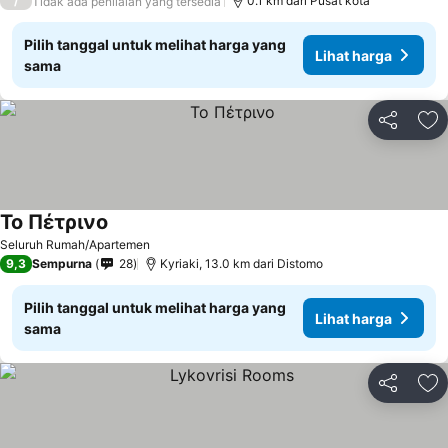
/
0.1 km dari Pusat kota
Tidak ada penilaian yang tersedia
Pilih tanggal untuk melihat harga yang
Lihat harga
sama
Bagikan
Ta
Το Πέτρινο
Lihat harga
Seluruh Rumah/Apartemen
9,3
Sempurna
28
Kyriaki, 13.0 km dari Distomo
Pilih tanggal untuk melihat harga yang
Lihat harga
sama
Bagikan
Ta