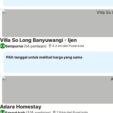
Villa So Long Banyuwangi - Ijen
Sempurna
(34 penilaian)
8,6
4.3 km dari Pusat kota
Pilih tanggal untuk melihat harga yang sama
Adara Homestay
Sangat baik
(325 penilaian)
8,4
2.9 km dari Pusat kota