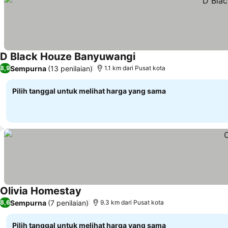
D Black Houze Banyuwangi
Sempurna
(13 penilaian)
8,9
1.1 km dari Pusat kota
Pilih tanggal untuk melihat harga yang sama
Olivia Homestay
Sempurna
(7 penilaian)
8,6
9.3 km dari Pusat kota
Pilih tanggal untuk melihat harga yang sama