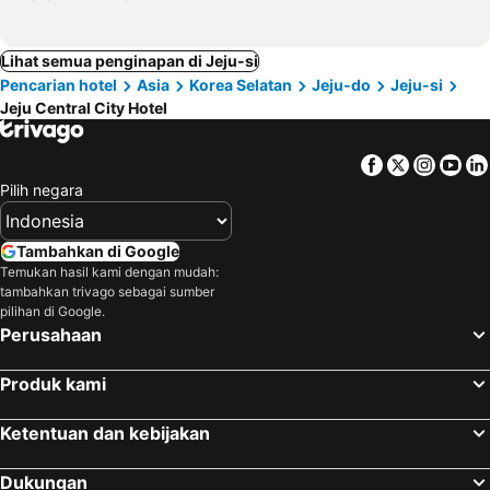
Lihat semua penginapan di Jeju-si
Pencarian hotel
Asia
Korea Selatan
Jeju-do
Jeju-si
Jeju Central City Hotel
Facebook
Twitter
Insta
Yo
Pilih negara
Tambahkan di Google
Temukan hasil kami dengan mudah:
tambahkan trivago sebagai sumber
pilihan di Google.
Perusahaan
Produk kami
Ketentuan dan kebijakan
Dukungan