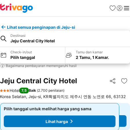
Favorit
Login
Me
Lihat semua penginapan di Jeju-si
Destinasi
Jeju Central City Hotel
Check-in/out
Tamu dan kamar
Pilih tanggal
2 Tamu, 1 Kamar.
Bagaimana pembayaran memengaruhi hasil
Jeju Central City Hotel
Bagikan
Ta
Hotel
7,5
Baik
(
2.700 penilaian
)
3 Bintang
Korea Selatan, Jeju-si, KR특별자치도 제주시 연동 노연로 66, 63132
Pilih tanggal untuk melihat harga yang sama
Pilih tanggal untuk melihat harga yang sama
Lihat harga
Lihat harga