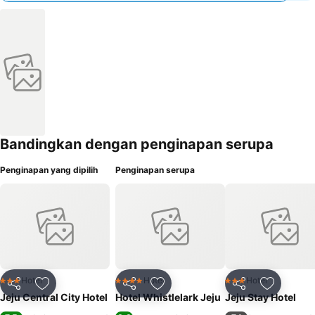
Bandingkan dengan penginapan serupa
Penginapan yang dipilih
Penginapan serupa
Hotel
Hotel
Hotel
3 Bintang
4 Bintang
3 Bintang
Bagikan
Tambahkan ke favorit
Bagikan
Tambahkan ke favorit
Bagikan
Tambahka
Jeju Central City Hotel
Hotel Whistlelark Jeju
Jeju Stay Hotel