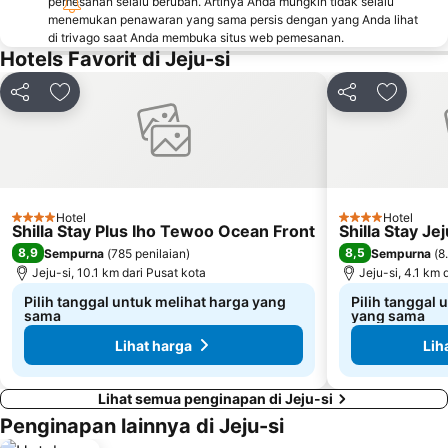
pemesanan selalu berubah. Artinya Anda mungkin tidak selalu
menemukan penawaran yang sama persis dengan yang Anda lihat
di trivago saat Anda membuka situs web pemesanan.
Hotels Favorit di Jeju-si
Bagikan
Tambahkan ke favorit
Bagikan
Tambahk
Hotel
Hotel
4 Bintang
4 Bintang
Shilla Stay Plus Iho Tewoo Ocean Front
Shilla Stay Jej
8,9
8,5
Sempurna
(
785 penilaian
)
Sempurna
(
8
Jeju-si, 10.1 km dari Pusat kota
Jeju-si, 4.1 km 
Pilih tanggal untuk melihat harga yang
Pilih tanggal 
sama
yang sama
Lihat harga
Lih
Lihat semua penginapan di Jeju-si
Penginapan lainnya di Jeju-si