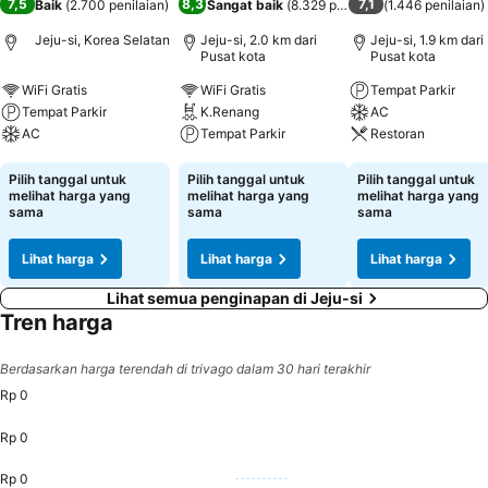
7,5
8,3
7,1
Baik
(
2.700 penilaian
)
Sangat baik
(
8.329 penilaian
(
)
1.446 penilaian
)
Jeju-si, Korea Selatan
Jeju-si, 2.0 km dari
Jeju-si, 1.9 km dari
Pusat kota
Pusat kota
WiFi Gratis
WiFi Gratis
Tempat Parkir
Tempat Parkir
K.Renang
AC
AC
Tempat Parkir
Restoran
Lihat harga
Lihat harga
Lihat harga
Pilih tanggal untuk
Pilih tanggal untuk
Pilih tanggal untuk
melihat harga yang
melihat harga yang
melihat harga yang
sama
sama
sama
Lihat harga
Lihat harga
Lihat harga
Lihat semua penginapan di Jeju-si
Tren harga
Berdasarkan harga terendah di trivago dalam 30 hari terakhir
Rp 0
Rp 0
Rp 0