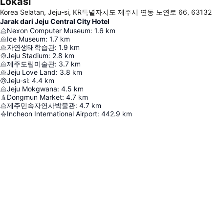
Lokasi
Korea Selatan, Jeju-si, KR특별자치도 제주시 연동 노연로 66, 63132
Jarak dari Jeju Central City Hotel
Nexon Computer Museum
:
1.6
km
Ice Museum
:
1.7
km
자연생태학습관
:
1.9
km
Jeju Stadium
:
2.8
km
제주도립미술관
:
3.7
km
Jeju Love Land
:
3.8
km
Jeju-si
:
4.4
km
Jeju Mokgwana
:
4.5
km
Dongmun Market
:
4.7
km
제주민속자연사박물관
:
4.7
km
Incheon International Airport
:
442.9
km