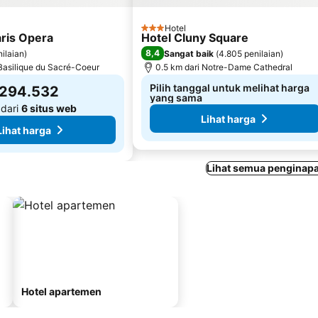
Hotel
3 Bintang
aris Opera
Hotel Cluny Square
8,4
ilaian
)
Sangat baik
(
4.805 penilaian
)
 Basilique du Sacré-Coeur
0.5 km dari Notre-Dame Cathedral
Pilih tanggal untuk melihat harga
.294.532
yang sama
 dari
6 situs web
Lihat harga
Lihat harga
Lihat semua penginapa
Hotel apartemen