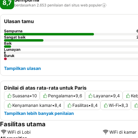
8,7
berdasarkan 2.653 penilaian dari situs web
populer
Ulasan tamu
Sempurna
Sangat baik
Baik
Lumayan
Buruk
Tampilkan ulasan
Dinilai di atas rata-rata untuk Paris
Suasana
•
10
Pengalaman
•
9,6
Layanan
•
9,4
Keb
Kenyamanan kamar
•
8,4
Fasilitas
•
8,4
Wi-Fi
•
8,3
Tampilkan lebih banyak penilaian
Fasilitas utama
WiFi di Lobi
WiFi di kamar