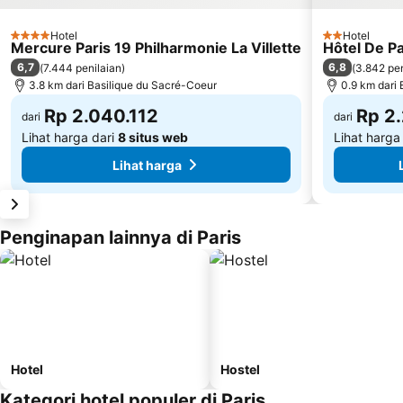
Hotel
Hotel
4 Bintang
2 Bintang
Mercure Paris 19 Philharmonie La Villette
Hôtel De P
6,7
6,8
(
7.444 penilaian
)
(
3.842 pen
3.8 km dari Basilique du Sacré-Coeur
0.9 km dari
Rp 2.040.112
Rp 2
dari
dari
Lihat harga dari
8 situs web
Lihat harga
Lihat harga
Penginapan lainnya di Paris
Hotel
Hostel
Kategori hotel populer di Paris