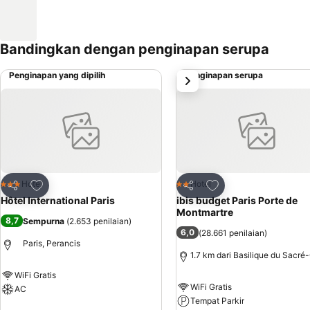
Bandingkan dengan penginapan serupa
Penginapan yang dipilih
Penginapan serupa
Selanjutnya
Tambahkan ke favorit
Tambahkan ke favor
Hotel
Hotel
3 Bintang
2 Bintang
Bagikan
Bagikan
Hôtel International Paris
ibis budget Paris Porte de
Montmartre
8,7
Sempurna
(
2.653 penilaian
)
6,0
(
28.661 penilaian
)
Paris, Perancis
1.7 km dari Basilique du Sacré
WiFi Gratis
WiFi Gratis
AC
Tempat Parkir