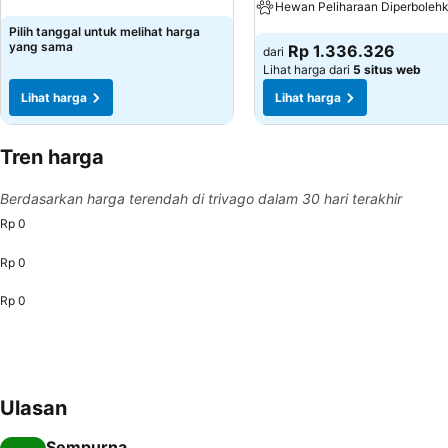
Lihat harga
Hewan Peliharaan Diperboleh
Pilih tanggal untuk melihat harga
Lihat harga
yang sama
Rp 1.336.326
dari
Lihat harga dari
5 situs web
Lihat harga
Lihat harga
Tren harga
Berdasarkan harga terendah di trivago dalam 30 hari terakhir
Rp 0
Rp 0
Rp 0
Ulasan
Sempurna