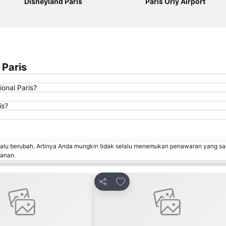
Disneyland Paris
Paris Orly Airport
 Paris
onal Paris?
is?
lalu berubah. Artinya Anda mungkin tidak selalu menemukan penawaran yang sa
sanan.
an ke favorit
Tambahkan ke favorit
Bagikan