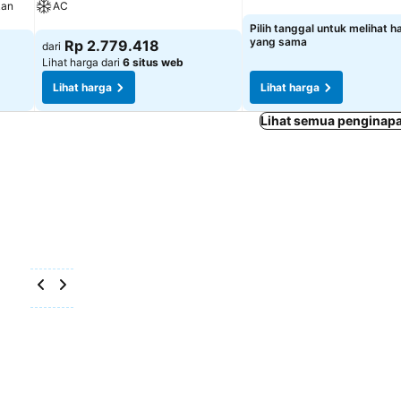
kan
AC
Lihat harga
Pilih tanggal untuk melihat h
Lihat harga
yang sama
Rp 2.779.418
dari
Lihat harga dari
6 situs web
Lihat harga
Lihat harga
Lihat semua penginapa