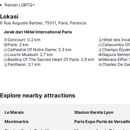
Ramah LGBTQ+
Lokasi
6 Rue Auguste Barbier, 75011, Paris, Perancis
Jarak dari Hôtel International Paris
Goncourt
:
0.2
km
Hôtel des Inva
Paris
:
2
km
Catacombs Of 
Cathedral Of Notre Dame
:
2.3
km
Champs Élysé
Louvre Museum
:
2.7
km
Gapura Keme
Basilica Of The Sacred Heart Of Paris
:
2.9
km
Menara Eiffel
:
Pantheon
:
3.1
km
Charles De Gaul
Explore nearby attractions
Le Marais
Stasiun Kereta Lyon
Montmartre
Paris Expo Porte de Versaill