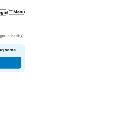
Menu
ogin
ruhi hasil
ang sama