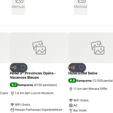
Memuat
Memuat
it
Tambahkan ke favorit
Tambahkan ke fav
Hotel
Hotel
3 Bintang
3 Bintang
Bagikan
Bagikan
Hôtel 3* Provinces Opéra -
Hotel Eiffel Seine
Vacances Bleues
8,8
Sempurna
(
12.559 penila
8,7
Sempurna
(
9.150 penilaian
)
1.1 km dari Menara Eiffel
-Coeur
1.4 km dari Louvre Museum
WiFi Gratis
WiFi Gratis
AC
Hewan Peliharaan Diperbolehkan
Bar Hotel