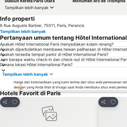
Stasiun Kereta Paris Utara
Monumen Arc de Triomphe
Tampilkan lebih banyak
Info properti
6 Rue Auguste Barbier, 75011, Paris, Perancis
Tampilkan lebih banyak
Pertanyaan umum tentang Hôtel International
Apakah Hôtel International Paris menyediakan kolam renang?
Apakah diperbolehkan membawa hewan peliharaan di Hôtel Internati
Apakah tersedia tempat parkir di Hôtel International Paris?
Jam berapa waktu check-in dan check-out di Hôtel International Par
Dimana lokasi Hôtel International Paris?
Tampilkan lebih banyak
Harga dan ketersediaan yang kami terima dari situs web pemesanan se
dengan yang Anda lihat di trivago saat Anda membuka situs web peme
Hotels Favorit di Paris
Tambahkan ke favorit
Tambahk
Bagikan
Bagikan