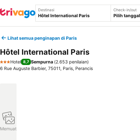
Destinasi
Check-in/out
Pilih tanggal
Lihat semua penginapan di Paris
Hôtel International Paris
Hotel
Sempurna
(
2.653 penilaian
)
8,7
3 Bintang
6 Rue Auguste Barbier, 75011, Paris, Perancis
Memuat