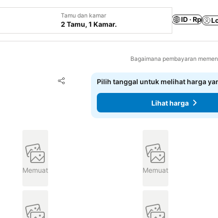
Tamu dan kamar
ID · Rp
L
2 Tamu, 1 Kamar.
Bagaimana pembayaran memenga
Tambahkan ke favorit
Pilih tanggal untuk melihat harga y
Bagikan
Lihat harga
Memuat
Memuat