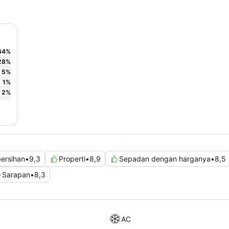
64
%
28
%
5
%
1
%
2
%
ersihan
•
9,3
Properti
•
8,9
Sepadan dengan harganya
•
8,5
Sarapan
•
8,3
AC