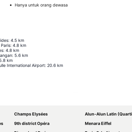
Hanya untuk orang dewasa
lides
:
4.5
km
Paris
:
4.8
km
es
:
4.8
km
nangan
:
5.6
km
5.8
km
le International Airport
:
20.6
km
Perluas peta
Champs Elysées
Alun-Alun Latin (Quarti
es
9th district Opéra
Menara Eiffel